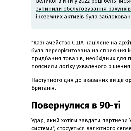
великої війни у 2022 році бельгійс
зупинили обслуговування рахунків
іноземних активів була заблокована
"Казначейство США націлене на архіт
була переорієнтована на сприяння і
придбання товарів, необхідних для п
пояснили логіку ухваленого рішення 
Наступного дня до вказаних вище ор
Британія
.
Повернулися в 90-ті
Удар, який хотіли завдати партнери У
системи", стосується валютного сегм