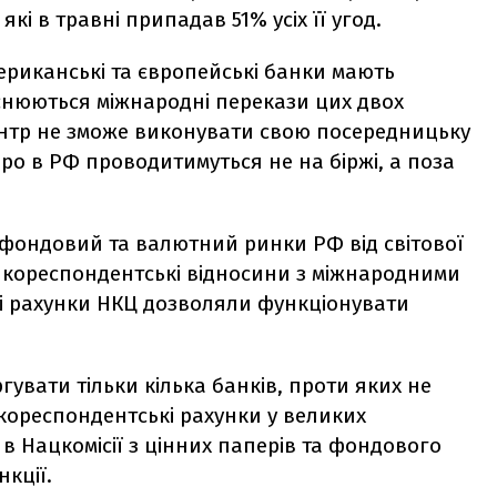
які в травні припадав 51% усіх її угод.
ериканські та європейські банки мають
йснюються міжнародні перекази цих двох
ентр не зможе виконувати свою посередницьку
вро в РФ проводитимуться не на біржі, а поза
и фондовий та валютний ринки РФ від світової
а кореспондентські відносини з міжнародними
Ці рахунки НКЦ дозволяли функціонувати
гувати тільки кілька банків, проти яких не
ь кореспондентські рахунки у великих
 в Нацкомісії з цінних паперів та фондового
нкції.