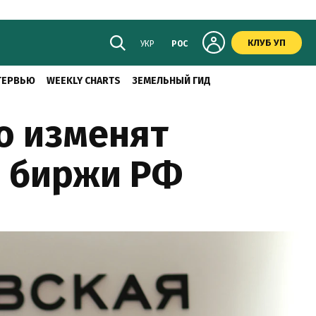
КЛУБ УП
УКР
РОС
ТЕРВЬЮ
WEEKLY CHARTS
ЗЕМЕЛЬНЫЙ ГИД
то изменят
й биржи РФ