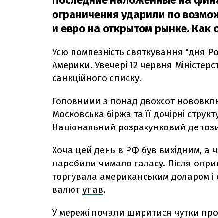
Последние наложенные на фин
ограничения ударили по возмо
и евро на открытом рынке. Как 
Усю помпезність святкування "дня Ро
Америки. Увечері 12 червня Міністер
санкційного списку.
Головними з понад двохсот нововклю
Московська біржа та її дочірні струк
Національний розрахунковий депозит
Хоча цей день в РФ був вихідним, а ч
наробили чимало галасу. Після опри
торгувала американським доларом і є
валют
упав
.
У мережі почали ширитися чутки про