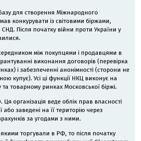
 базу для створення Міжнародного
мав конкурувати із світовими біржами,
СНД. Після початку війни проти України у
овилися.
осередником між покупцями і продавцями в
 гарантуванні виконання договорів (перевірка
унках) і забезпеченні анонімності (сторони не
іною купує). Усі ці функції НКЦ виконує на
та товарному ринках Московської біржі.
 Ця організація веде облік прав власності
ії або заведені на її територію через
зрахунків за угодами з ними.
якими торгували в РФ, то після початку