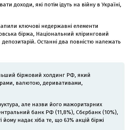
и доходи, які потім ідуть на війну в Україні,
рапили ключові недержавні елементи
овська біржа, Національний кліринговий
 депозитарій. Останні два повністю належать
льший біржовий холдинг РФ, який
ерами, валютою, деривативами,
руктура
, але назви його мажоритарних
Центральний банк РФ (11,8%), Сбєрбанк (10%),
і йому надає хіба те, що 63% акцій біржі