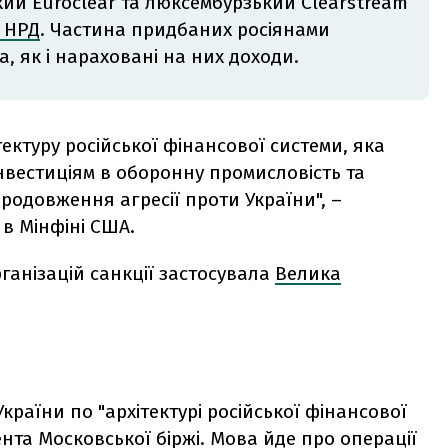
ький Euroclear та люксембурзький Clearstream
 НРД
. Частина придбаних росіянами
, як і нараховані на них доходи.
ектуру російської фінансової системи, яка
нвестиціям в оборонну промисловість та
родовження агресії проти України", –
в Мінфіні США.
ганізацій санкції застосувала
Велика
країни по "архітектурі російської фінансової
ента Московської біржі. Мова йде про операції