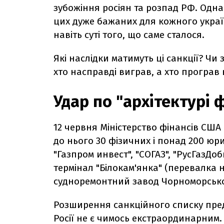
зубожіння росіян та розпад РФ. Однак
цих дуже бажаних для кожного украї
навіть суті того, що саме сталося.
Які наслідки матимуть ці санкції? Чи 
хто насправді виграв, а хто програв 
Удар по "архітектурі 
12 червня Міністерство фінансів СШ
до нього 30 фізичних і понад 200 юр
"Газпром инвест", "СОГАЗ", "РусГазДо
термінал "Білокам'янка" (перевалка н
судноремонтний завод Чорноморськ
Розширення санкційного списку пред
Росії не є чимось екстраординарним. 