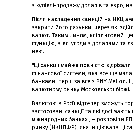
з купівлі-продажу доларів та євро, на 
Після накладення санкцій на НКЦ ам
закрити його рахунки, через які зді
валют. Таким чином, кліринговий ц
функцію, а всі угоди з доларами та є
нею.
"Ці санкції майже повністю відрізал
фінансової системи, яка все ще мал
банками, перш за все з BNY Mellon. 
валютному ринку Московської біржі.
Валютою в Росії відтепер зможуть тор
застосовані санкції та які досі мают
міжнародних банках", – розповіли ЕП
ринку (НКЦПФР), яка ініціювала ці са