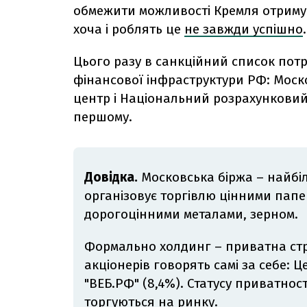
обмежити можливості Кремля отримуват
хоча і роблять це
не завжди успішно
.
Цього разу в санкційний список пот
фінансової інфраструктури РФ: Моск
центр і Національний розрахунковий
першому.
Довідка.
Московська біржа – найбі
організовує торгівлю цінними пап
дорогоцінними металами, зерном.
Формально холдинг – приватна
ст
акціонерів говорять самі за себе: 
"ВЕБ.РФ" (8,4%). Статусу приватност
торгуються на ринку.