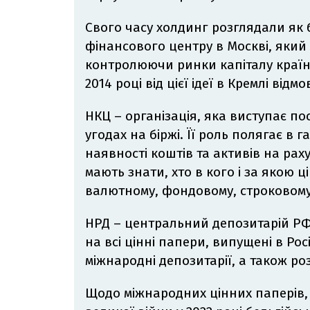
Свого часу холдинг розглядали як
фінансового центру в Москві, який 
контролюючи ринки капіталу країн 
2014 році від цієї ідеї в Кремлі відм
НКЦ – організація, яка виступає п
угодах на біржі. Її роль полягає в
наявності коштів та активів на рах
мають знати, хто в кого і за якою ц
валютному, фондовому, строковому 
НРД – центральний депозитарій РФ.
на всі цінні папери, випущені в Рос
міжнародні депозитарії, а також ро
Щодо міжнародних цінних паперів, 