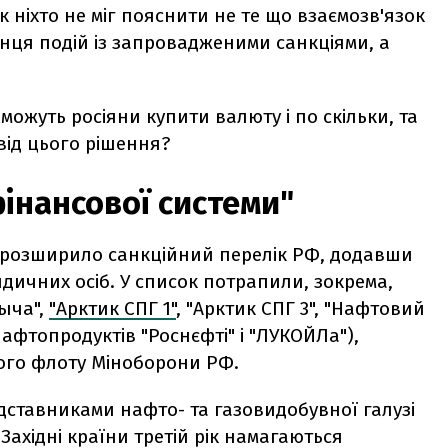
 ніхто не міг пояснити не те що взаємозв'язок
нця подій із запровадженими санкціями, а
зможуть росіяни купити валюту і по скільки, та
від цього рішення?
фінансової системи"
А розширило санкційний перелік РФ, додавши
идичних осіб. У список потрапили, зокрема,
быча",
"Арктик СПГ 1"
, "Арктик СПГ 3", "Нафтовий
афтопродуктів "Роснєфті" і "ЛУКОЙЛа"),
ого флоту Міноборони РФ.
ставниками нафто- та газовидобувної галузі
Західні країни третій рік намагаються