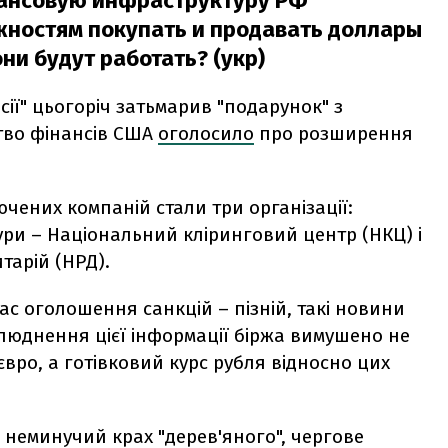
ансовую инфраструктуру РФ
жностям покупать и продавать доллары
они будут работать? (укр)
сії" цьогоріч затьмарив "подарунок" з
ство фінансів США
оголосило
про розширення
чених компаній стали три організації:
тури – Національний кліринговий центр (НКЦ) і
арій (НРД).
ас оголошення санкцій – пізній, такі новини
люднення цієї інформації біржа вимушено не
вро, а готівковий курс рубля відносно цих
 неминучий крах "дерев'яного", чергове