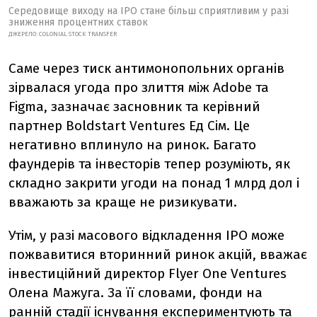
Середовище виходу на IPO стане більш сприятливим у разі
зниження процентних ставок
ДЖЕРЕЛО:
COLONIAL STOCK TRANSFER
Саме через тиск антимонопольних органів
зірвалася угода про злиття між Adobe та
Figma, зазначає засновник та керівний
партнер Boldstart Ventures
Ед Сім
. Це
негативно вплинуло на ринок. Багато
фаундерів та інвесторів тепер розуміють, як
складно закрити угоди на понад 1 млрд дол і
вважають за краще не ризикувати.
Утім, у разі масового відкладення IPO може
пожвавитися вторинний ринок акцій, вважає
інвестиційний директор Flyer One Ventures
Олена Мажуга
. За її словами, фонди на
ранній стадії існування експериментують та