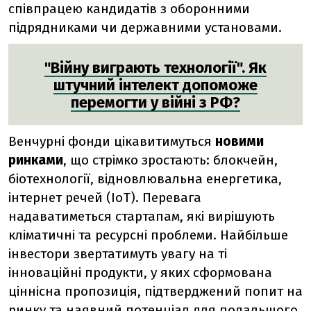
співпрацею кандидатів з оборонними
підрядниками чи державними установами.
"Війну виграють технології". Як
штучний інтелект допоможе
перемогти у війні з РФ?
Венчурні фонди цікавитимуться
новими
ринками
, що стрімко зростають: блокчейн,
біотехнології,
відновлювальна енергетика,
інтернет речей (IoT). Перевага
надаватиметься стартапам, які вирішують
кліматичні та ресурсні проблеми. Найбільше
інвестори звертатимуть увагу на ті
інноваційні продукти, у яких сформована
ціннісна пропозиція, підтверджений попит на
ринку та наявний потенціал для подальшого