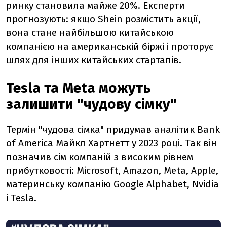
ринку становила майже 20%. Експерти
прогнозують: якщо Shein розмістить акції,
вона стане найбільшою китайською
компанією на американській біржі і проторує
шлях для інших китайських стартапів.
Tesla та Meta можуть
залишити "чудову сімку"
Термін "чудова сімка" придумав аналітик Bank
of America Майкл Хартнетт у 2023 році. Так він
позначив сім компаній з високим рівнем
прибутковості: Microsoft, Amazon, Meta, Apple,
материнську компанію Google Alphabet, Nvidia
і Tesla.