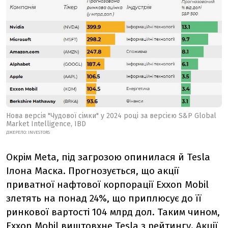
Нова версія "Чудової сімки" у 2024 році за версією S&P Global
Market Intelligence, IBD
ДЖЕРЕЛО:
INVESTORS
Окрім Meta, під загрозою опинилася й Tesla
Ілона Маска. Прогнозується, що акції
приватної нафтової корпорації Exxon Mobil
злетять на понад 24%, що приплюсує до її
ринкової вартості 104 млрд дол.
Таким чином,
Exxon Mobil виштовхне Tesla з рейтингу. Акції