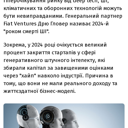
гіперочікування ринку від deep tech, ШІ,
кліматичних та оборонних технологій можуть
бути невиправданими. Генеральний партнер
Fiat Ventures Дрю Гловер називає 2024-й
"роком смерті ШІ".
Зокрема, у 2024 році очікується великий
процент закриття стартапів у сфері
генеративного штучного інтелекту, які
збирали капітал за завищеними оцінками
через "хайп" навколо індустрії. Причина в
тому, що вони не мали реального доходу та
життєздатної бізнес-моделі.