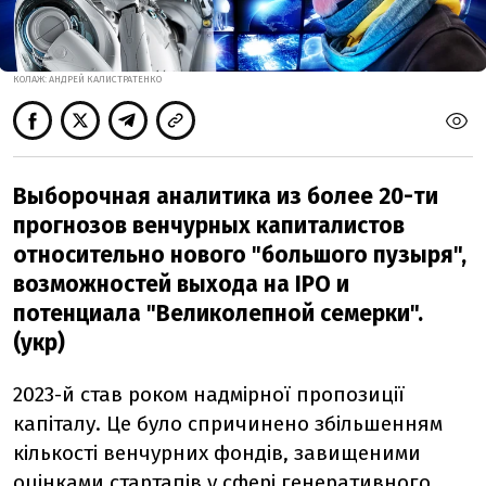
КОЛАЖ: АНДРЕЙ КАЛИСТРАТЕНКО
Выборочная аналитика из более 20-ти
прогнозов венчурных капиталистов
относительно нового "большого пузыря",
возможностей выхода на IPO и
потенциала "Великолепной семерки".
(укр)
2023-й став роком надмірної пропозиції
капіталу. Це було спричинено збільшенням
кількості венчурних фондів, завищеними
оцінками стартапів у сфері генеративного