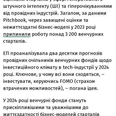
штучного інтелекту (ШІ) та гіперочікуваннями
від провідних індустрій.
Загалом, за даними
Pitchbook, через завищені оцінки та
нежиттєздатні бізнес-моделі у 2023
році
припинили
роботу
понад 3 200 венчурних
стартапів
.
ЕП проаналізувала два десятки прогнозів
провідних очільників венчурних фондів щодо
інвестиційного клімату в tech-індустрії у 2024
році. Ключове, у чому всі вони сходяться, –
інвестувати, керуючись FOMO (страхом
втрачених можливостей), – погана ідея.
У 2024 році венчурні фонди стануть
прискіпливішими та уважнішими до
життєздатності бізнес-моделей стартапів