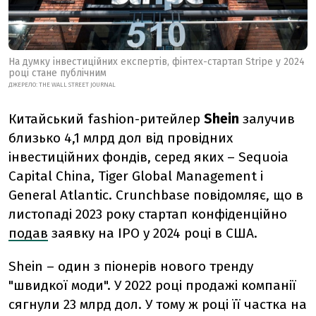
На думку інвестиційних експертів, фінтех-стартап Stripe у 2024
році стане публічним
ДЖЕРЕЛО:
THE WALL STREET JOURNAL
Китайський fashion-ритейлер
Shein
залучив
близько 4,1 млрд дол від провідних
інвестиційних фондів, серед
яких – Sequoia
Capital China, Tiger Global Management і
General Atlantic. Crunchbase повідомляє, що в
листопаді 2023 року стартап конфіденційно
подав
заявку на IPO у 2024 році в США.
Shein – один з піонерів нового тренду
"швидкої моди". У 2022 році продажі компанії
сягнули 23 млрд дол. У тому ж році її частка на