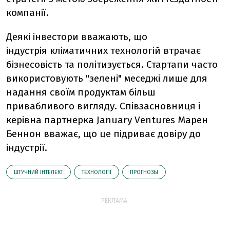
компанії.
Деякі інвестори вважають, що
індустрія
кліматичних технологій
втрачає
бізнесовість та політизується. Стартапи часто
використовують
"зелені" меседжі лише для
надання
своїм продуктам більш
привабливого вигляду.
Співзасновниця і
керівна партнерка January Ventures
Марен
Беннон
вважає, що це підриває довіру до
індустрії.
ШТУЧНИЙ ІНТЕЛЕКТ
ТЕХНОЛОГІЇ
ПРОГНОЗЫ
РЕКЛАМА: