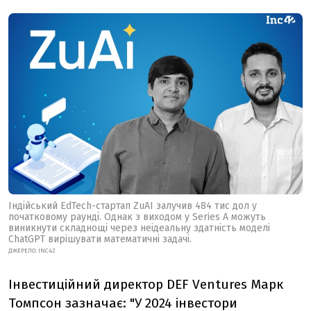
Індійський EdTech-стартап ZuAI залучив 484 тис дол у
початковому раунді. Однак з виходом у Series A можуть
виникнути складнощі через неідеальну здатність моделі
ChatGPT вирішувати математичні задачі.
ДЖЕРЕЛО:
INC42
Інвестиційний директор DEF Ventures
Марк
Томпсон
зазначає: "У 2024 інвестори