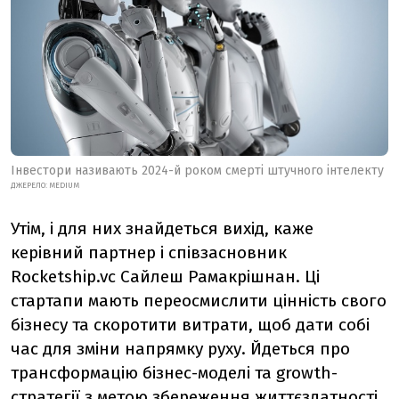
Інвестори називають 2024-й роком смерті штучного інтелекту
ДЖЕРЕЛО:
MEDIUM
Утім, і для них знайдеться вихід, каже
керівний партнер і співзасновник
Rocketship.vc
Сайлеш Рамакрішнан
. Ці
стартапи мають переосмислити цінність свого
бізнесу та скоротити витрати, щоб дати собі
час для зміни напрямку руху. Йдеться про
трансформацію бізнес-моделі та growth-
стратегії з метою збереження життєздатності