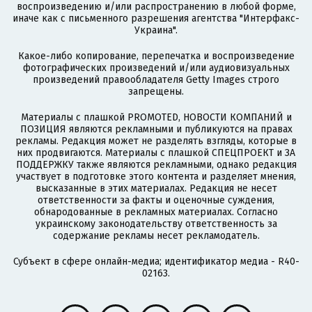
воспроизведению и/или распространению в любой форме,
иначе как с письменного разрешения агентства "Интерфакс-
Украина".
Какое-либо копирование, перепечатка и воспроизведение
фотографических произведений и/или аудиовизуальных
произведений правообладателя Getty Images строго
запрещены.
Материалы с плашкой PROMOTED, НОВОСТИ КОМПАНИЙ и
ПОЗИЦИЯ являются рекламными и публикуются на правах
рекламы. Редакция может не разделять взгляды, которые в
них продвигаются. Материалы с плашкой СПЕЦПРОЕКТ и ЗА
ПОДДЕРЖКУ также являются рекламными, однако редакция
участвует в подготовке этого контента и разделяет мнения,
высказанные в этих материалах. Редакция не несет
ответственности за факты и оценочные суждения,
обнародованные в рекламных материалах. Согласно
украинскому законодательству ответственность за
содержание рекламы несет рекламодатель.
Субъект в сфере онлайн-медиа; идентификатор медиа - R40-
02163.