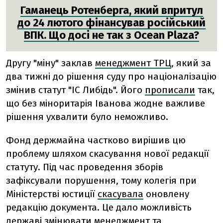
Гаманець Ротенберга, який впритул
до 24 лютого фінансував російський
ВПК. Що досі не так з Ocean Plaza?
Другу "міну" заклав
менеджмент ТРЦ
, який за
два тижні до рішення суду про націоналізацію
змінив статут "ІС Либідь". Його
прописали
так,
що без міноритарія Іванова жодне важливе
рішення ухвалити було неможливо.
Фонд держмайна частково вирішив цю
проблему шляхом скасування нової редакції
статуту. Під час проведення зборів
зафіксували порушення, тому колегія при
Міністерстві юстиції
скасувала
оновлену
редакцію документа. Це дало можливість
державі змінювати менеджмент та