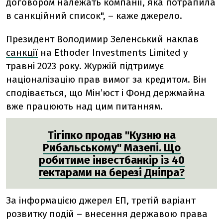
договором належать компанії, яка потрапила
в санкційний список", – каже джерело.
Президент Володимир Зеленський наклав
санкції
на Ethoder Investments Limited у
травні 2023 року. Журжій підтримує
націоналізацію прав вимог за кредитом. Він
сподівається, що Мінʼюст і Фонд держмайна
вже працюють над цим питанням.
Тігіпко продав "Кузню на
Рибальському" Мазепі. Що
робитиме інвестбанкір із 40
гектарами на березі Дніпра?
За інформацією джерел ЕП, третій варіант
розвитку подій – внесення державою права