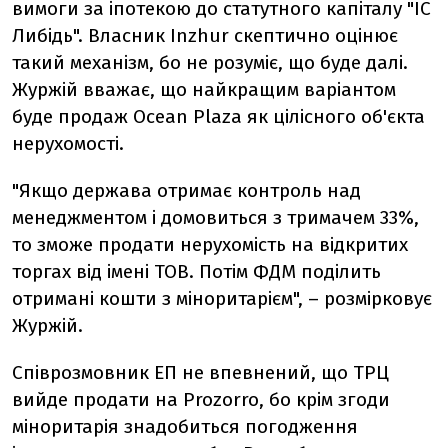
вимоги за іпотекою до статутного капіталу "ІС
Либідь". Власник Inzhur скептично оцінює
такий механізм, бо не розуміє, що буде далі.
Журжій вважає, що найкращим варіантом
буде продаж Ocean Plaza як цілісного об'єкта
нерухомості.
"Якщо держава отримає контроль над
менеджментом і домовиться з тримачем 33%,
то зможе продати нерухомість на відкритих
торгах від імені ТОВ. Потім ФДМ поділить
отримані кошти з міноритарієм", – розмірковує
Журжій.
Співрозмовник ЕП не впевнений, що ТРЦ
вийде продати на Prozorro, бо крім згоди
міноритарія знадобиться погодження