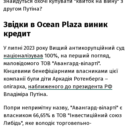
знайдуться охочі купувати "квиток на війну" з
другом Путіна?
Звідки в Ocean Plaza виник
кредит
У липні 2023 року Вищий антикорупційний суд
націоналізував
100%, на перший погляд,
маловідомого ТОВ "Авангард-віларті".
Кінцевими бенефіціарними власниками цієї
компанії були діти Аркадія Ротенберга –
олігарха,
наближеного до президента РФ
Владіміра Путіна.
Попри непримітну назву, "Авангард-віларті" є
власником 66,65% в ТОВ "Інвестиційний союз
Либідь", яке володіє торговельно-