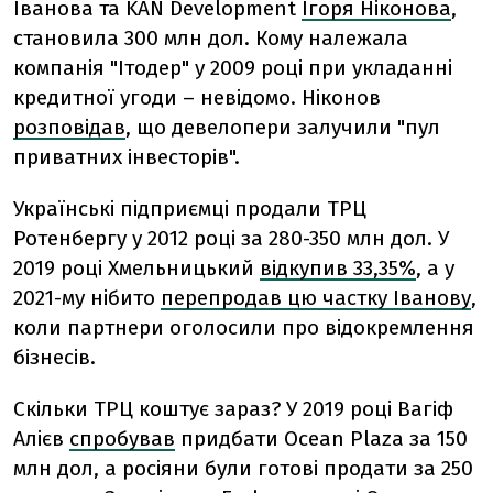
Іванова та KAN Development
Ігоря Ніконова
,
становила 300 млн дол. Кому належала
компанія "Ітодер" у 2009 році при укладанні
кредитної угоди – невідомо. Ніконов
розповідав
, що девелопери залучили "пул
приватних інвесторів".
Українські підприємці продали ТРЦ
Ротенбергу у 2012 році за 280-350 млн дол. У
2019 році Хмельницький
відкупив 33,35%
, а у
2021-му нібито
перепродав цю частку Іванову
,
коли партнери оголосили про відокремлення
бізнесів.
Скільки ТРЦ коштує зараз? У 2019 році Вагіф
Алієв
спробував
придбати Ocean Plaza за 150
млн дол, а росіяни були готові продати за 250