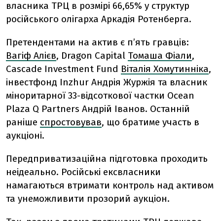
власника ТРЦ в розмірі 66,65% у структур
російського олігарха Аркадія Ротенберга.
Претендентами на актив є п’ять гравців:
Вагіф Алієв
, Dragon Capital
Томаша Фіали
,
Cascade Investment Fund
Віталія Хомутинніка
,
інвестфонд Inzhur Андрія Журжія та власник
міноритарної 33-відсоткової частки Ocean
Plaza Q Partners Андрій Іванов. Останній
раніше
спростовував
, що братиме участь в
аукціоні.
Передприватизаційна підготовка проходить
неідеально. Російські ексвласники
намагаються втримати контроль над активом
та унеможливити прозорий аукціон.