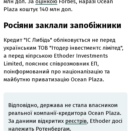
млн дол. За
оцінкою
Forbes, наразі Ocean
Plaza коштує 140 млн дол.
Росіяни заклали запобіжники
Кредит "ІС Либідь" обліковується не перед
українським ТОВ "Ітодер інвестментс лімітед",
а перед кіпрською Ethoder Investments
Limited, пояснює співрозмовник ЕП,
поінформований про націоналізацію та
майбутню приватизацію Ocean Plaza.
Відповідно, держава не стала власником
реальної компанії-кредитора Ocean Plaza.
За даними відкритих
реєстрів
, Ethoder досі
належить Ротенбергам.