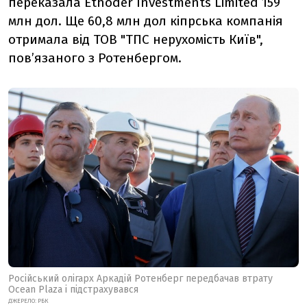
переказала Ethoder Investments Limited 159
млн дол. Ще 60,8 млн дол кіпрська компанія
отримала від ТОВ "ТПС нерухомість Київ",
пов’язаного з Ротенбергом.
Російський олігарх Аркадій Ротенберг передбачав втрату
Ocean Plaza і підстрахувався
ДЖЕРЕЛО: РБК