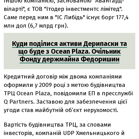
Іншою компанією, заснованою "Авангард-
віларті", є ТОВ "Ітодер інвестментс лімітед".
Саме перед ним в "ІС Либідь" існує борг 177,4
млн дол (6,7 млрд грн).
Куди поділися активи Дерипаски та
що буде з Ocean Plaza. Очільник
Фонду держмайна Федоришин
Кредитний договір між двома компаніями
оформили у 2009 році з метою будівництва
ТРЦ Ocean Plaza, повідомили ЕП в пресслужбі
Q Partners. Заставою для забезпечення цієї
угоди став майбутній об’єкт нерухомості.
Вартість будівництва ТРЦ, за словами
інвесторів, компаній UDP Хмельницького й