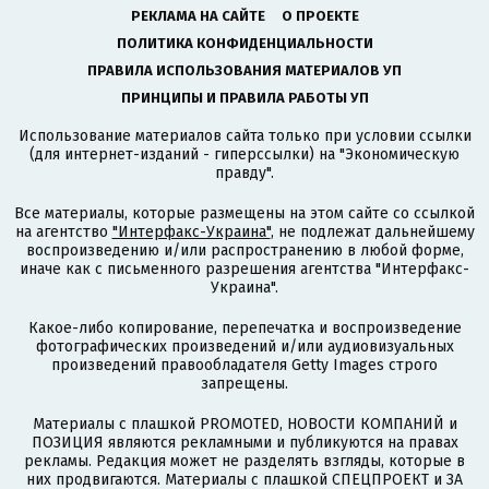
РЕКЛАМА НА САЙТЕ
О ПРОЕКТЕ
ПОЛИТИКА КОНФИДЕНЦИАЛЬНОСТИ
ПРАВИЛА ИСПОЛЬЗОВАНИЯ МАТЕРИАЛОВ УП
ПРИНЦИПЫ И ПРАВИЛА РАБОТЫ УП
Использование материалов сайта только при условии ссылки
(для интернет-изданий - гиперссылки) на "Экономическую
правду".
Все материалы, которые размещены на этом сайте со ссылкой
на агентство
"Интерфакс-Украина"
, не подлежат дальнейшему
воспроизведению и/или распространению в любой форме,
иначе как с письменного разрешения агентства "Интерфакс-
Украина".
Какое-либо копирование, перепечатка и воспроизведение
фотографических произведений и/или аудиовизуальных
произведений правообладателя Getty Images строго
запрещены.
Материалы с плашкой PROMOTED, НОВОСТИ КОМПАНИЙ и
ПОЗИЦИЯ являются рекламными и публикуются на правах
рекламы. Редакция может не разделять взгляды, которые в
них продвигаются. Материалы с плашкой СПЕЦПРОЕКТ и ЗА