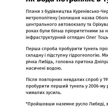
Плани з будівництва Куренівсько-Чер
метрополітену (колишня назва Оболо
центрального автовокзалу та Оріхуват
роках були більш пріоритетними за 
інфраструктурний оглядач Олег Тоць
Перша спроба пробурити тунель про
складну і підступну гідрогеологію. 
річка Либідь, головна притока Дніпр
насичені водою.
Після повторних невдалих спроб у 19
пробурити перший тунель у 2006-му ро
чималих зусиль.
"Пройшовши наземне русло Либеді, за