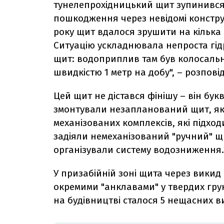
тунелепрохідницький щит зупинився
пошкодження через невідомі конструк
року щит вдалося зрушити на кілька м
Ситуацію ускладнювала непроста гідр
щит: водоприплив там був колосальн
швидкістю 1 метр на добу", – розпові
Цей щит не дістався фінішу – він букв
змонтували незапланований щит, яки
механізованих комплексів, які підходи
задіяли немеханізований "ручний" щ
організували систему водозниження.
У призабійній зоні щита через викид
окремими "анклавами" у твердих гру
на будівництві сталося 5 нещасних ви