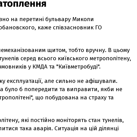
атоплення
зно на перетині бульвару Миколи
Лобановского, каже співзасновник ГО
.
немеханізованим щитом, тобто вручну. В цьому
 тунелів серед всього київського метрополітену,
мовників у КМДА та "Київметробуді".
ку експлуатації, але сильно не афішували.
на було б попередити та виправити, якби не
трополітені", що побудована на страху та
ітену, які постійно моніторять стан тунелів,
итися така аварія. Ситуація на цій ділянці