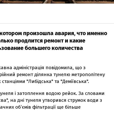
а котором произошла авария, что именно
олько продлится ремонт и какие
ьзование большего количества
жавна адміністрація повідомила, що з
рійний ремонт ділянка тунелю метрополітену
 станціями "Либідська" та "Деміївська".
унеля і затоплення водою рейок. За словами
єва", на дні тунеля утворився струмок води з
начних об’ємів фільтрації ще більше