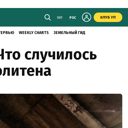
КЛУБ УП
УКР
РОС
ТЕРВЬЮ
WEEKLY CHARTS
ЗЕМЕЛЬНЫЙ ГИД
Что случилось
олитена