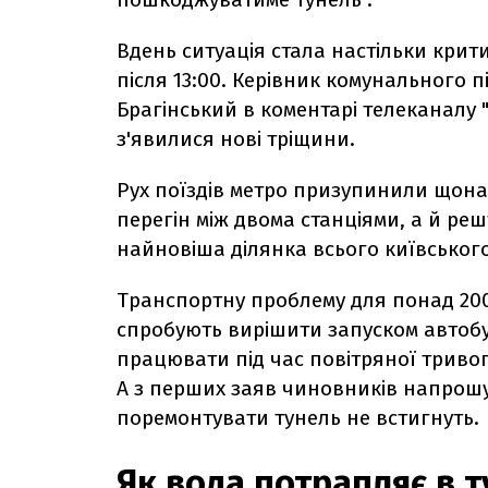
Вдень ситуація стала настільки крит
після 13:00. Керівник комунального 
Брагінський в коментарі телеканалу "
з'явилися нові тріщини.
Рух поїздів метро призупинили щона
перегін між двома станціями, а й решт
найновіша ділянка всього київського
Транспортну проблему для понад 200
спробують вирішити запуском автобу
працювати під час повітряної триво
А з перших заяв чиновників напрошує
поремонтувати тунель не встигнуть.
Як вода потрапляє в 