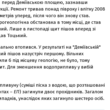
 перед Деміївською площею, зазнавши
ції. Ремонт тривав понад півроку і влітку 2008
етрів уперед, після чого він знову став.
огеологічна обстановка в тому місці, де став
ий. Лише в листопаді щит пішов вперед зі
дав Тоцький.
ально втопився. У результаті на "Деміївській"
й пішов назустріч першому. Вільних
ли б під місцеву геологію, не було, тому
ит. Для зменшення водоприпливу у вибій
 пливуну (суміші піска з водою, що розташовані
нтах –
ЕП
) загинули двоє прохідників. Загалом
падків, унаслідок яких загинуло шестеро осіб.