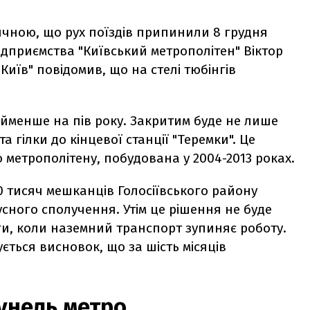
ичною, що рух поїздів припинили 8 грудня
підприємства "Київський метрополітен" Віктор
Київ" повідомив, що на стелі тюбінгів
йменше на пів року. Закритим буде не лише
а гілки до кінцевої станції "Теремки". Це
 метрополітену, побудована у 2004-2013 роках.
 тисяч мешканців Голосіївського району
сного сполучення. Утім це рішення не буде
ги, коли наземний транспорт зупиняє роботу.
ться висновок, що за шість місяців
тунель метро