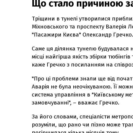
Що стало причиною з
Тріщини в тунелі утворилися прибли
Міхновського та проспекту Валерія 
"Пасажири Києва" Олександр Гречко
Саме ця ділянка тунелю будувалася 
місці найгірша якість збірки тюбінгів
каже Гречко з посиланням на співроз
"Про ці проблеми знали ще від почат
Аварія не була неочікуваною. Її мож
система управління в "Київському ме
замовчуванні", – вважає Гречко.
За його словами, спеціалісти метропол
розуміли, що рано чи пізно може трап
погіршилася кілька місяців тому.