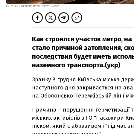
КИЇВСЬКИЙ МЕТРОПОЛІТЕН / GETTY IMAGES
Как строился участок метро, н
стало причиной затопления, ск
последствия будет иметь испол
наземного транспорта.(укр)
Зранку 8 грудня Київська міська дер
наступного дня закривається на ава
на Оболонсько-Теремківській лінії між
Причина – порушення герметизації т
міських активістів з ГО "Пасажири Ки
піском, який є абразивом і "під час з
пошкоджуватиме тунель".