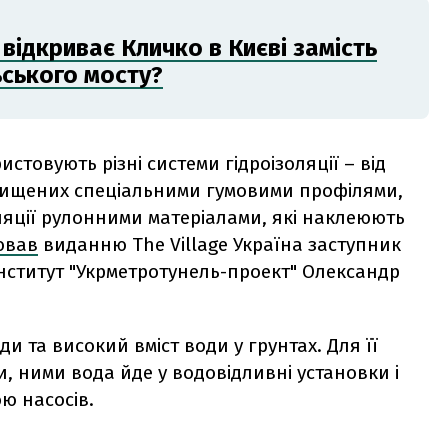
відкриває Кличко в Києві замість
ьського мосту?
стовують різні системи гідроізоляції – від
ахищених спеціальними гумовими профілями,
ляції рулонними матеріалами, які наклеюють
ював
виданню The Village Україна заступник
нститут "Укрметротунель-проект" Олександр
и та високий вміст води у грунтах. Для її
и, ними вода йде у водовідливні установки і
ю насосів.