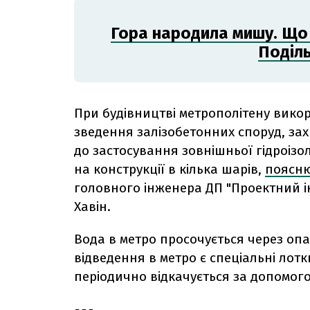
Гора народила мишу. Що 
Поділ
При будівництві метрополітену викори
зведення залізобетонних споруд, з
до застосування зовнішньої гідроізо
на конструкції в кілька шарів,
поясн
головного інженера ДП "Проектний і
Хавін.
Вода в метро просочується через опад
відведення в метро є спеціальні лотк
періодично відкачується за допомого