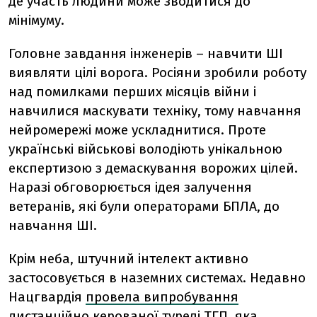
де участь людини може зводитися до
мінімуму.
Головне завдання інженерів – навчити ШІ
виявляти цілі ворога. Росіяни зробили роботу
над помилками перших місяців війни і
навчилися маскувати техніку, тому навчання
нейромережі може ускладнитися. Проте
українські військові володіють унікальною
експертизою з демаскування ворожих цілей.
Наразі обговорюється ідея залучення
ветеранів, які були операторами БПЛА, до
навчання ШІ.
Крім неба, штучний інтелект активно
застосовується в наземних системах. Недавно
Нацгвардія
провела випробування
дистанційно керованої турелі ТГП, яка