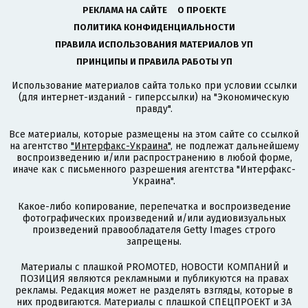
РЕКЛАМА НА САЙТЕ
О ПРОЕКТЕ
ПОЛИТИКА КОНФИДЕНЦИАЛЬНОСТИ
ПРАВИЛА ИСПОЛЬЗОВАНИЯ МАТЕРИАЛОВ УП
ПРИНЦИПЫ И ПРАВИЛА РАБОТЫ УП
Использование материалов сайта только при условии ссылки
(для интернет-изданий - гиперссылки) на "Экономическую
правду".
Все материалы, которые размещены на этом сайте со ссылкой
на агентство
"Интерфакс-Украина"
, не подлежат дальнейшему
воспроизведению и/или распространению в любой форме,
иначе как с письменного разрешения агентства "Интерфакс-
Украина".
Какое-либо копирование, перепечатка и воспроизведение
фотографических произведений и/или аудиовизуальных
произведений правообладателя Getty Images строго
запрещены.
Материалы с плашкой PROMOTED, НОВОСТИ КОМПАНИЙ и
ПОЗИЦИЯ являются рекламными и публикуются на правах
рекламы. Редакция может не разделять взгляды, которые в
них продвигаются. Материалы с плашкой СПЕЦПРОЕКТ и ЗА