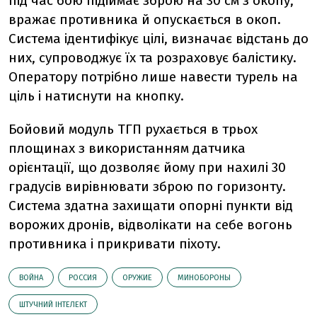
під час бою підіймає зброю на 30 см з окопу,
вражає противника й опускається в окоп.
Система ідентифікує цілі, визначає відстань до
них, супроводжує їх та розраховує балістику.
Оператору потрібно лише навести турель на
ціль і натиснути на кнопку.
Бойовий модуль ТГП рухається в трьох
площинах з використанням датчика
орієнтації, що дозволяє йому при нахилі 30
градусів вирівнювати зброю по горизонту.
Система здатна захищати опорні пункти від
ворожих дронів, відволікати на себе вогонь
противника і прикривати піхоту.
ВОЙНА
РОССИЯ
ОРУЖИЕ
МИНОБОРОНЫ
ШТУЧНИЙ ІНТЕЛЕКТ