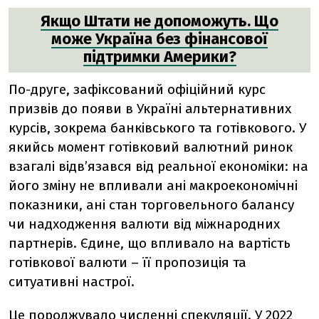
Якщо Штати не допоможуть. Що
може Україна без фінансової
підтримки Америки?
По-друге, зафіксований офіційний курс
призвів до появи в Україні альтернативних
курсів, зокрема банківського та готівкового. У
якийсь момент готівковий валютний ринок
взагалі відв’язався від реальної економіки: на
його зміну не впливали ані макроекономічні
показники, ані стан торговельного балансу
чи надходження валюти від міжнародних
партнерів. Єдине, що впливало на вартість
готівкової валюти – її пропозиція та
ситуативні настрої.
Це породжувало численні спекуляції. У 2022