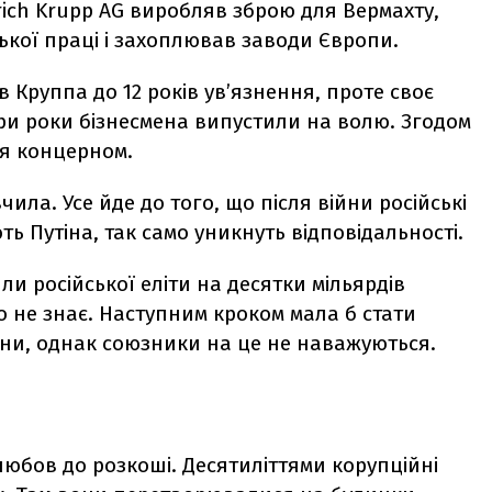
rich Krupp AG виробляв зброю для Вермахту,
кої праці і захоплював заводи Європи.
 Круппа до 12 років ув’язнення, проте своє
три роки бізнесмена випустили на волю. Згодом
ня концерном.
вчила. Усе йде до того, що після війни російські
ть Путіна, так само уникнуть відповідальності.
лли російської еліти на десятки мільярдів
то не знає. Наступним кроком мала б стати
їни, однак союзники на це не наважуються.
: любов до розкоші. Десятиліттями корупційні