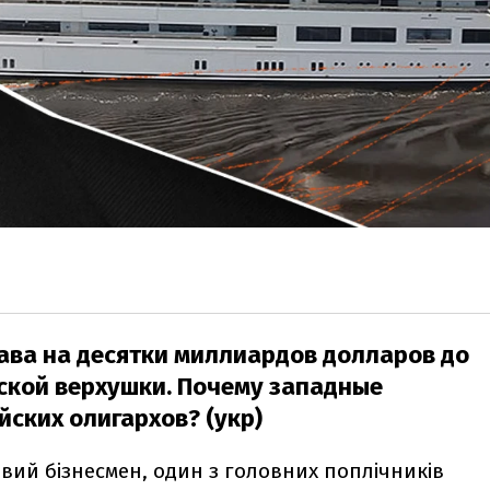
ава на десятки миллиардов долларов до
йской верхушки. Почему западные
ских олигархов? (укр)
вий бізнесмен, один з головних поплічників