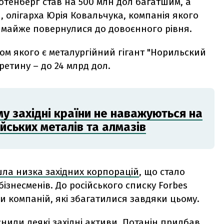
Ротенберг став на 500 млн дол багатшим, а
, олігарха Юрія Ковальчука, компанія якого
, майже повернулися до довоєнного рівня.
м якого є металургійний гігант "Норильский
ретину – до 24 млрд дол.
му західні країни не наважуються на
ійських металів та алмазів
ла низка західних корпорацій
, що стало
ізнесменів. До російського списку Forbes
 компаній, які збагатилися завдяки цьому.
снили деякі західні активи. Потанін придбав