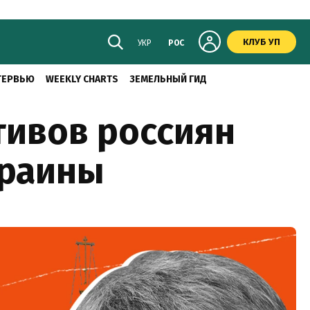
КЛУБ УП
УКР
РОС
ТЕРВЬЮ
WEEKLY CHARTS
ЗЕМЕЛЬНЫЙ ГИД
тивов россиян
краины