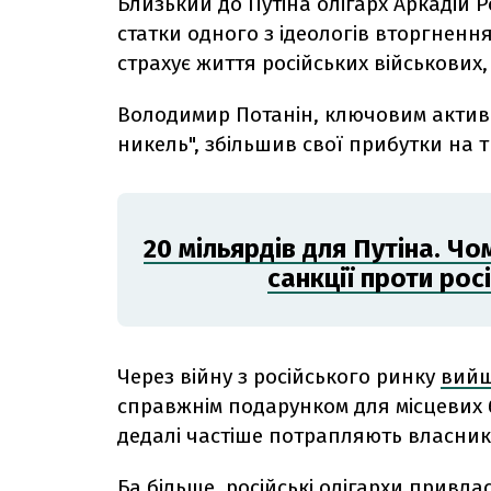
Близький до Путіна олігарх Аркадій 
статки одного з ідеологів вторгнення
страхує життя російських військових
Володимир Потанін, ключовим активо
никель", збільшив свої прибутки на т
20 мільярдів для Путіна. Чо
санкції проти рос
Через війну з російського ринку
вийш
справжнім подарунком для місцевих б
дедалі частіше потрапляють власники
Ба більше, російські олігархи привла