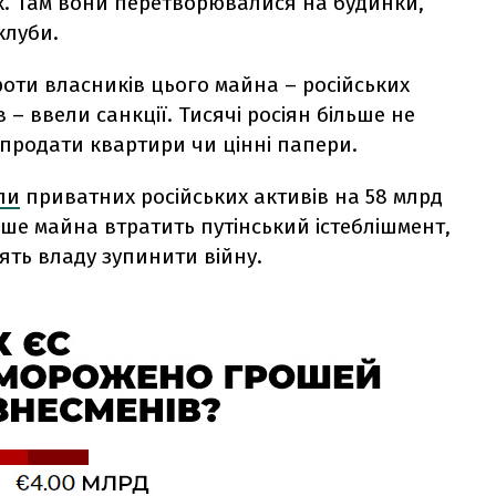
ах. Там вони перетворювалися на будинки,
клуби.
проти власників цього майна – російських
в – ввели санкції. Тисячі росіян більше не
і продати квартири чи цінні папери.
ли
приватних російських активів на 58 млрд
льше майна втратить путінський істеблішмент,
ть владу зупинити війну.