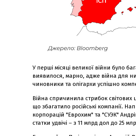
У перші місяці великої війни було баг
виявилося, марно, адже війна для них
чиновники та олігархи успішно комп
Війна спричинила стрибок світових ці
що збагатило російські компанії. Н
корпорацій "Еврохим" та "СУЭК" Андрі
статки удвічі – з 11 млрд дол до 25 м