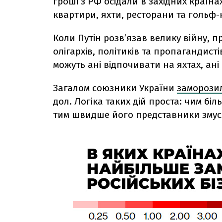
гроші з РФ осідали в західних країн
квартири, яхти, ресторани та гольф-
Коли Путін розв’язав велику війну, 
олігархів, політиків та пропагандисті
можуть ані відпочивати на яхтах, ан
Загалом союзники України
заморози
дол.
Логіка таких дій проста: чим бі
тим швидше його представники змуся