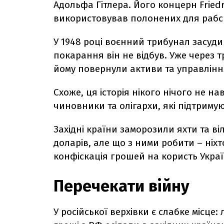
Адольфа Гітлера. Його концерн Fried
використовував полонених для рабсь
У 1948 році воєнний трибунал засудив
покарання він не відбув. Уже через 
йому повернули активи та управлін
Схоже, ця історія нікого нічого не на
чиновники та олігархи, які підтримую
Західні країни заморозили яхти та ві
доларів, але що з ними робити – ніх
конфіскація грошей на користь Укра
Перечекати війну
У російської верхівки є слабке місце