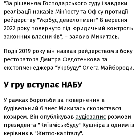
"За рішенням Господарського суду і завдяки
реалізації наказів Мінʼюсту та Офісу протидії
рейдерству "Укрбуд девелопмент" 8 вересня
2022 року повернуто під юридичний контроль
законних власників", – заявив Микитась.
Події 2019 року він назвав рейдерством з боку
ресторатора Дмитра Федотенкова та
екстопменеджера "Укрбуду" Олега Майбороди.
У гру вступає НАБУ
У рамках боротьби за повернення в
будівельний бізнес Микитась скористався
козирем. Він опублікував
аудіозапис
розмови
президента "Київміськбуду" Кушніра з одним із
керівників "Житло-капіталу".