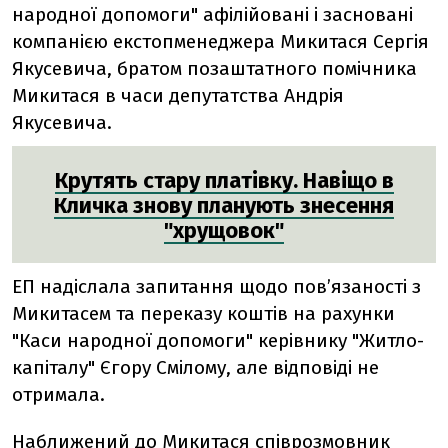
народної допомоги" афілійовані і засновані
компанією екстопменеджера Микитася Сергія
Якусевича, братом позаштатного помічника
Микитася в часи депутатства Андрія
Якусевича.
Крутять стару платівку. Навіщо в
Кличка знову планують знесення
"хрущовок"
ЕП надіслала запитання щодо пов’язаності з
Микитасем та переказу коштів на рахунки
"Каси народної допомоги" керівнику "Житло-
капіталу" Єгору Смілому, але відповіді не
отримала.
Наближений до Микитася співрозмовник