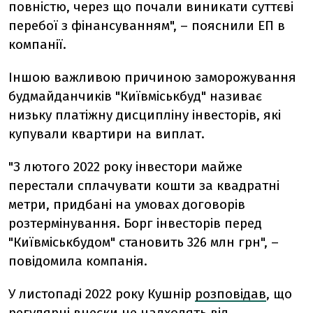
повністю, через що почали виникати суттєві
перебої з фінансуванням", – пояснили ЕП в
компанії.
Іншою важливою причиною заморожування
будмайданчиків "Київміськбуд" називає
низьку платіжну дисципліну інвесторів, які
купували квартири на виплат.
"З лютого 2022 року інвестори майже
перестали сплачувати кошти за квадратні
метри, придбані на умовах договорів
розтермінування. Борг інвесторів перед
"Київміськбудом" становить 326 млн грн", –
повідомила компанія.
У листопаді 2022 року Кушнір
розповідав
, що
регулярні внески не надходять від