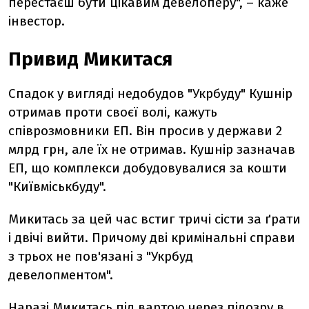
перестаєш бути цікавим девелоперу", – каже
інвестор.
Привид Микитася
Спадок у вигляді недобудов "Укрбуду" Кушнір
отримав проти своєї волі, кажуть
співрозмовники ЕП. Він просив у держави 2
млрд грн, але їх не отримав. Кушнір зазначав
ЕП, що комплекси добудовувалися за кошти
"Київміськбуду".
Микитась за цей час встиг тричі сісти за ґрати
і двічі вийти. Причому дві кримінальні справи
з трьох не пов'язані з "Укрбуд
девелопментом".
Наразі Микитась під вартою через підозру в