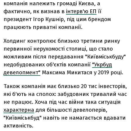
компанія належить громаді Києва, а
фактично, як визнав в
інтерв'ю ЕП
її
президент Ігор Кушнір, під цим брендом
працюють приватні компанії.
Холдинг контролює близько третини ринку
первинної нерухомості столиці, що стало
можливим після передавання "Київміськбуду"
недобудованих об'єктів компанії
"Укрбуд
девелопмент"
Максима Микитася у 2019 році.
Також компанія має близько 20 тис інвесторів,
які б'ють на сполох: забудовник тривалий час
не працює. Хоча під час війни така ситуація
характерна
для більшості девелоперів,
"Київміськбуд" навіть не намагається вдавати
активність.