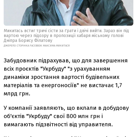
Микитась встиг тричі сісти за ґрати і двічі вийти. Зараз він під
вартою через підозру в пропозиції хабаря міському голові
Дніпра Борису Філатову
ДЖЕРЕЛО: СТОРІНКА FACEBOOK МАКСИМА МИКИТАСЯ
Забудовник підрахував, що для завершення
всіх проєктів "Укрбуду" "з урахуванням
динаміки зростання вартості будівельних
матеріалів та енергоносіїв" не вистачає 1,7
млрд грн.
У компанії заявляють, що вклали в добудову
об'єктів "Укрбуду" свої 800 млн грн і
вимагають підзвітності від управителя.