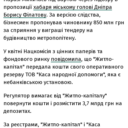
пропозиції
хабаря міському голові Дніпра
Борису Філатову
. За версією слідства,
бізнесмен пропонував чиновнику 850 млн грн
за сприяння у виграші тендеру на
будівництво метрополітену.
У квітні Нацкомісія з цінних паперів та
фондового ринку
повідомила
, що "Житло-
капітал" передала кошти свого оперативного
резерву ТОВ "Каса народної допомоги", яка є
небанківською установою.
Регулятор вимагає від "Житло-капіталу"
повернути кошти і розмістити 3,7 млрд грн на
депозитах.
За реєстрами, "Житло-капітал" і "Каса