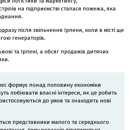
іси логістики та маркетингу,
стрілів на підприємстві сталася пожежа, яка
аднання.
азу після звільнення Ірпеня, коли в місті ще
огою генераторів.
вові та Ірпені, а обсяг продажів дитячих
ики.
нес формує понад половину економіки
уть лобіювати власні інтереси, як це робить
ристосовуються до умов та знаходять нові
ться представники малого та середнього
зростання, тому редакція ділитиметься