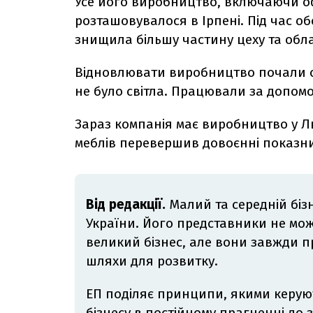
Усе його виробництво, включаючи оф
розташовувалося в Ірпені. Під час об
знищила більшу частину цеху та обл
Відновлювати виробництво почали одр
не було світла. Працювали за допом
Зараз компанія має виробництво у Ль
меблів перевершив довоєнні показн
Від редакції.
Малий та середній біз
України. Його представники не мож
великий бізнес, але вони завжди п
шляхи для розвитку.
ЕП поділяє принципи, якими керую
бізнесу в постійному прагненні до 