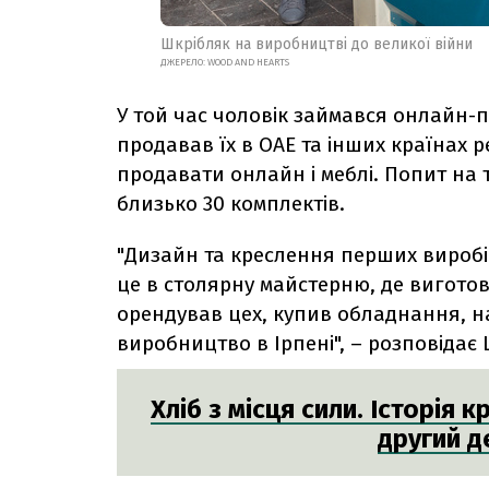
Шкрібляк на виробництві до великої війни
ДЖЕРЕЛО:
WOOD AND HEARTS
У той час чоловік займався онлайн-
продавав їх в ОАЕ та інших країнах 
продавати онлайн і меблі. Попит на т
близько 30 комплектів.
"Дизайн та креслення перших виробів 
це в столярну майстерню, де вигото
орендував цех, купив обладнання, н
виробництво в Ірпені", – розповідає 
Хліб з місця сили. Історія 
другий д