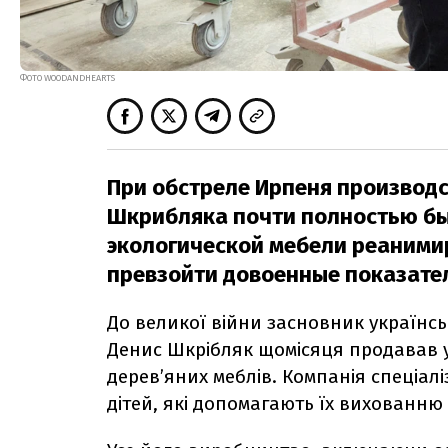
ФОТО WOODANDHEARTS
При обстреле Ирпеня производ
Шкрибляка почти полностью бы
экологической мебели реаними
превзойти довоенные показатели
До великої війни засновник українс
Денис Шкрібляк щомісяця продавав у 
дерев’яних меблів.
Компанія спеціалі
дітей, які допомагають їх вихованн