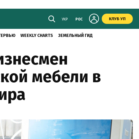
КЛУБ УП
УКР
РОС
ТЕРВЬЮ
WEEKLY CHARTS
ЗЕМЕЛЬНЫЙ ГИД
бизнесмен
кой мебели в
мира