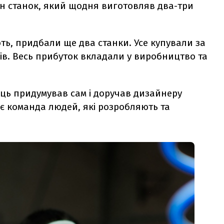
н станок, який щодня виготовляв два-три
ть, придбали ще два станки. Усе купували за
ців. Весь прибуток вкладали у виробництво та
ець придумував сам і доручав дизайнеру
 є команда людей, які розробляють та