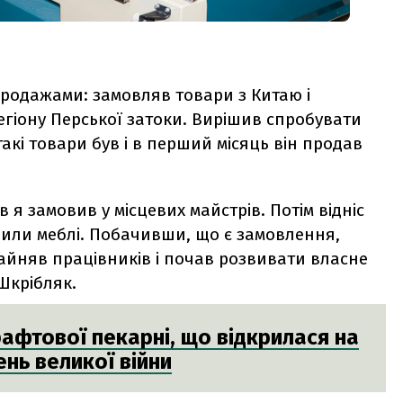
продажами: замовляв товари з Китаю і
регіону Перської затоки. Вирішив спробувати
акі товари був і в перший місяць він продав
я замовив у місцевих майстрів. Потім відніс
вили меблі. Побачивши, що є замовлення,
айняв працівників і почав розвивати власне
Шкрібляк.
крафтової пекарні, що відкрилася на
ень великої війни