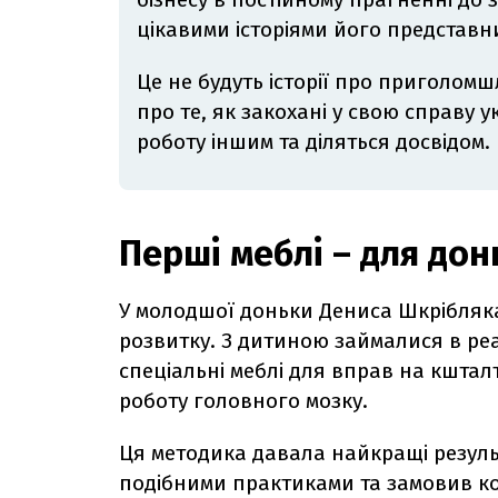
цікавими історіями його представни
Це не будуть історії про приголомшл
про те, як закохані у свою справу 
роботу іншим та діляться досвідом.
Перші меблі – для дон
У молодшої доньки Дениса Шкрібляка
розвитку. З дитиною займалися в реа
спеціальні меблі для вправ на кштал
роботу головного мозку.
Ця методика давала найкращі резуль
подібними практиками та замовив ко