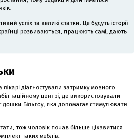
ків.
ивий успіх та великі статки. Це будуть історії
українці розвиваються, працюють самі, дають
ьки
 лікарі діагностували затримку мовного
білітаційному центрі, де використовували
т дошки Більгоу, яка допомагає стимулювати
тати, тож чоловік почав більше цікавитися
мплект таких меблів.