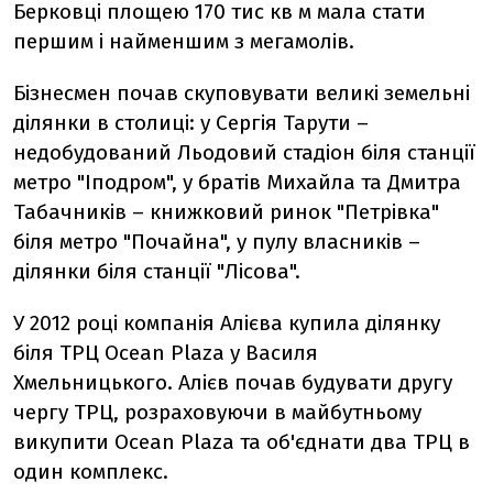
Берковці площею 170 тис кв м мала стати
першим і найменшим з мегамолів.
Бізнесмен почав скуповувати великі земельні
ділянки в столиці: у Сергія Тарути –
недобудований Льодовий стадіон біля станції
метро "Іподром", у братів Михайла та Дмитра
Табачників – книжковий ринок "Петрівка"
біля метро "Почайна", у пулу власників –
ділянки біля станції "Лісова".
У 2012 році компанія Алієва купила ділянку
біля ТРЦ Ocean Plaza у Василя
Хмельницького. Алієв почав будувати другу
чергу ТРЦ, розраховуючи в майбутньому
викупити Ocean Plaza та об'єднати два ТРЦ в
один комплекс.