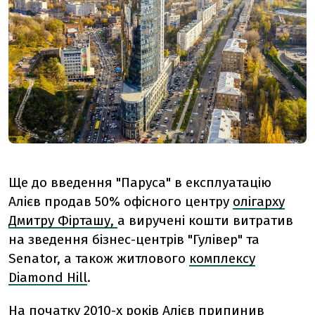
Ще до введення "Паруса" в експлуатацію
Алієв продав 50% офісного центру
олігарху
Дмитру Фірташу,
а виручені кошти витратив
на зведення бізнес-центрів "Гулівер" та
Senator, а також житлового
комплексу
Diamond Hill
.
На початку 2010-х років Алієв припинив