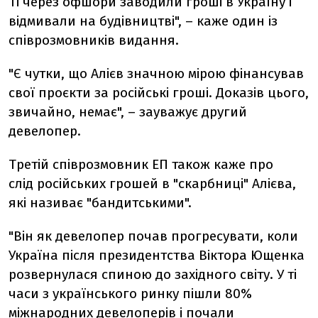
Ті через офшори заводили гроші в Україну і
відмивали на будівництві", – каже один із
співрозмовників видання.
"Є чутки, що Алієв значною мірою фінансував
свої проєкти за російські гроші. Доказів цього,
звичайно, немає", – зауважує другий
девелопер.
Третій співрозмовник ЕП також каже про
слід російських грошей в "скарбниці" Алієва,
які називає "бандитськими".
"Він як девелопер почав прогресувати, коли
Україна після президентства Віктора Ющенка
розвернулася спиною до західного світу. У ті
часи з українського ринку пішли 80%
міжнародних девелоперів і почали