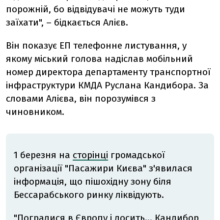
порожній, бо відвідувачі не можуть туди
заїхати", – бідкається Алієв.
Він показує ЕП телефонне листування, у
якому міський голова надіслав мобільний
номер директора департаменту транспортної
інфраструктури КМДА Руслана Кандибора. За
словами Алієва, він порозумівся з
чиновником.
1 березня на
сторінці
громадської
організації "Пасажири Києва" з'явилася
інформація, що пішохідну зону біля
Бессарабського ринку ліквідують.
"Погралися в Європу і досить… Кандибор