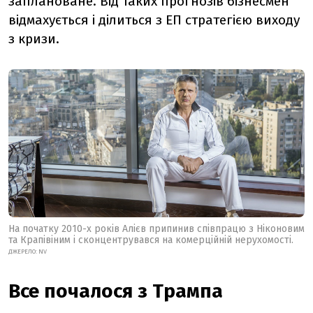
заплановане. Від таких прогнозів бізнесмен
відмахується і ділиться з ЕП стратегією виходу
з кризи.
На початку 2010-х років Алієв припинив співпрацю з Ніконовим
та Крапівіним і сконцентрувався на комерційній нерухомості.
ДЖЕРЕЛО: NV
Все почалося з Трампа