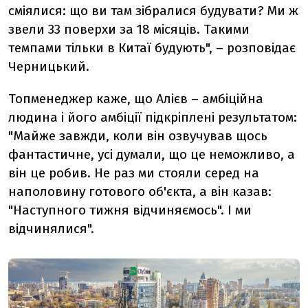
сміялися: що ви там зібралися будувати? Ми ж
звели 33 поверхи за 18 місяців. Такими
темпами тільки в Китаї будують", – розповідає
Черницький.
Топменеджер каже, що Алієв – амбіційна
людина і його амбіції підкріплені результатом:
"Майже завжди, коли він озвучував щось
фантастичне, усі думали, що це неможливо, а
він це робив. Не раз ми стояли серед на
наполовину готового об'єкта, а він казав:
"Наступного тижня відчиняємось". І ми
відчинялися".