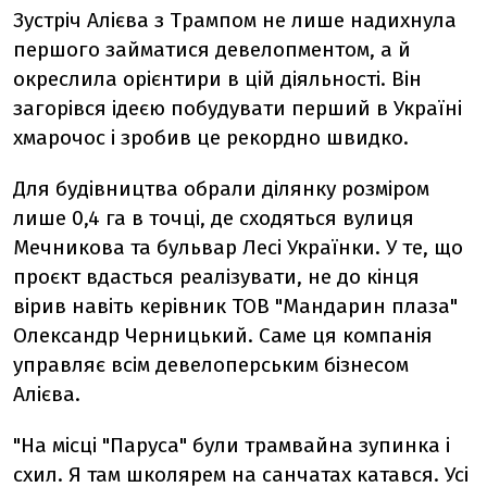
Зустріч Алієва з Трампом не лише надихнула
першого займатися девелопментом, а й
окреслила орієнтири в цій діяльності. Він
загорівся ідеєю побудувати перший в Україні
хмарочос і зробив це рекордно швидко.
Для будівництва обрали ділянку розміром
лише 0,4 га в точці, де сходяться вулиця
Мечникова та бульвар Лесі Українки. У те, що
проєкт вдасться реалізувати, не до кінця
вірив навіть керівник ТОВ "Мандарин плаза"
Олександр Черницький. Саме ця компанія
управляє всім девелоперським бізнесом
Алієва.
"На місці "Паруса" були трамвайна зупинка і
схил. Я там школярем на санчатах катався. Усі