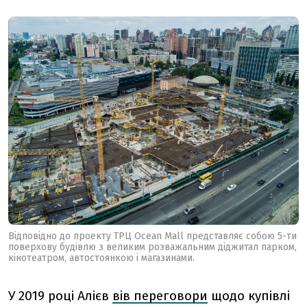
Відповідно до проекту ТРЦ Ocean Mall представляє собою 5-ти
поверхову будівлю з великим розважальним діджитал парком,
кінотеатром, автостоянкою і магазинами.
У 2019 році Алієв
вів переговори
щодо купівлі