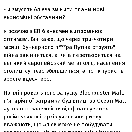
Чи змусять Алієва змінити плани нові
економічні обставини?
У розмові з ЕП бізнесмен випромінює
оптимізм. Він каже, що через три-чотири
місяці "бункерного п***ра Путіна отруять",
війна закінчиться, а Київ перетвориться на
великий європейський мегаполіс, населення
столиці суттєво збільшиться, а потік туристів
зросте вдесятеро.
На тлі провального запуску Blockbuster Mall,
п'ятирічної затримки будівництва Ocean Mall і
чуток про залежність від фінансування
російських олігархів учасники ринку
вважають, що Алієв може не побудувати