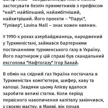
застосувати безліч прикметників з префіксом
"най": найбільший, найамбітніший,
найхитріший. Його проєкти – "Парус",
"Гулівер", Lavina Mall – знає кожен киянин.
У 1990-х роках азербайджанець, народжений
у Туркменістані, займався бартерними
постачаннями туркменського газу в Україну.
Його партнером у цій справі був скандальний
ексголова "Нафтогазу" Ігор Бакай
.
В обмін на східний газ Україна постачала в
Туркменістан комп'ютери, шифер, каву та
калоші. Завдяки цьому Алієву вдалося
заробити великі статки. Коли період
первісного накопичення капіталу закінчився,
у своєму маєтку, в Маямі, він почав