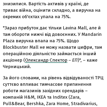
знизилися. Вартість активів у країні, де
триває війна, оцінити складно, а виручка на
окремих об'єктах упала на 75%.
"Зараз прибуток дає тільки Lavina Mall, але й
там обороти нижчі від довоєнних. У Mandarin
Plaza виручка впала на 75%. Щодо
Blockbuster Mall не можу назвати цифри, там
операційною діяльністю займається інший
акціонер (
Олександр Спектор
– ЕП
)", – каже
Черницький.
За його словами, на рівень відвідуваності ТРЦ
суттєво впливає тимчасове припинення
роботи магазинів західних орендарів –
компаній H&M, IKEA та Inditex (Zara,
Pull&Bear, Bershka, Zara Home, Stradivarius,