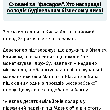
Сховані за "фасадом". Хто насправді
володіє будівельним бізнесом у Києві
З міським головою Києва Алієв знайомий
понад 25 років, ще з часів Бакая.
Девелопер підтверджує, що дружить з Віталієм
Кличком, але запевняє, що ніколи "не
монетизував" дружбу. Навпаки – недавно
міська влада облаштувала нові паркувальні
майданчики біля Mandarin Plaza і зробила
пішохідним один з проїздів Бессарабської
площі. Це дуже не сподобалося Алієву.
"Я вклав десятки мільйонів доларів у
підземний паркінг під "Ареною", а він стоїть