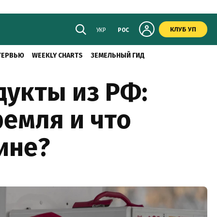
КЛУБ УП
УКР
РОС
ТЕРВЬЮ
WEEKLY CHARTS
ЗЕМЕЛЬНЫЙ ГИД
укты из РФ:
ремля и что
ине?