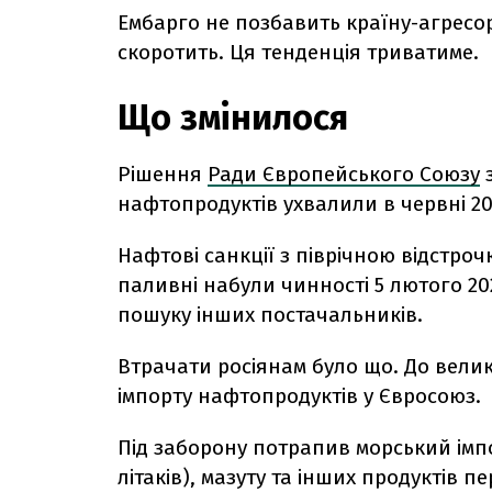
Ембарго не позбавить країну-агресора
скоротить. Ця тенденція триватиме.
Що змінилося
Рішення
Ради Європейського Союзу
з
нафтопродуктів ухвалили в червні 202
Нафтові санкції з піврічною відстр
паливні набули чинності 5 лютого 20
пошуку інших постачальників.
Втрачати росіянам було що. До вели
імпорту нафтопродуктів у Євросоюз.
Під заборону потрапив морський імпо
літаків), мазуту та інших продуктів 