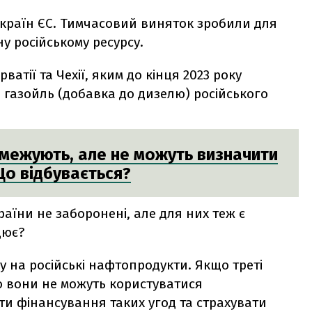
 країн ЄС. Тимчасовий виняток зробили для
у російському ресурсу.
ватії та Чехії, яким до кінця 2023 року
 газойль (добавка до дизелю) російського
бмежують, але не можуть визначити
Що відбувається?
раїни не заборонені, але для них теж є
цює?
 на російські нафтопродукти. Якщо треті
о вони не можуть користуватися
и фінансування таких угод та страхувати