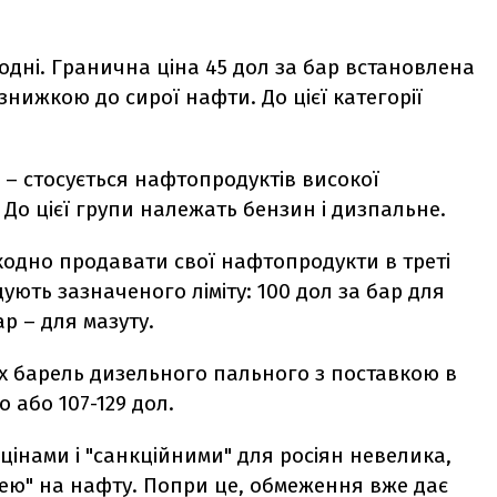
дні. Гранична ціна 45 дол за бар встановлена
знижкою до сирої нафти. До цієї категорії
р – стосується нафтопродуктів високої
 До цієї групи належать бензин і дизпальне.
шкодно
продавати
свої нафтопродукти в треті
ують зазначеного ліміту: 100 дол за бар для
ар – для мазуту.
х барель дизельного пального з поставкою в
 або 107-129 дол.
інами і "санкційними" для росіян невелика,
елею" на нафту. Попри це, обмеження вже дає