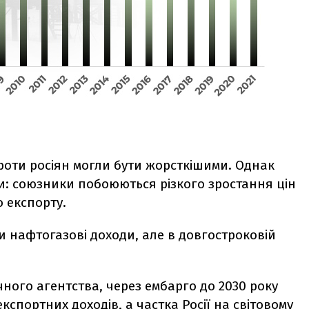
роти росіян могли бути жорсткішими. Однак
 союзники побоюються різкого зростання цін
о експорту.
 нафтогазові доходи, але в довгостроковій
ного агентства, через ембарго до 2030 року
кспортних доходів, а частка Росії на світовому