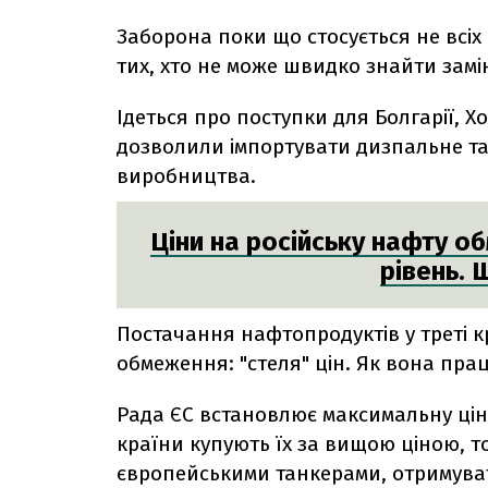
Заборона поки що стосується не всіх
тих, хто не може швидко знайти замін
Ідеться про поступки для Болгарії, Хор
дозволили імпортувати дизпальне та
виробництва.
Ціни на російську нафту о
рівень. 
Постачання нафтопродуктів у треті к
обмеження: "стеля" цін.
Як вона пра
Рада ЄС встановлює максимальну ціну
країни купують їх за вищою ціною, т
європейськими танкерами, отримуват