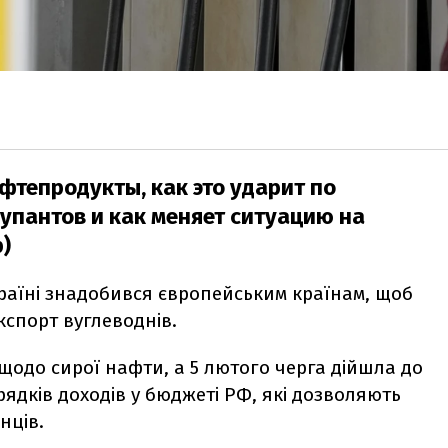
фтепродукты, как это ударит по
пантов и как меняет ситуацию на
)
країні знадобився європейським країнам, щоб
спорт вуглеводнів.
щодо сирої нафти, а 5 лютого черга дійшла до
 рядків доходів у бюджеті РФ, які дозволяють
нців.