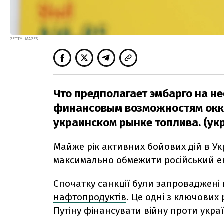
GETTY IMAGES
Что предполагает эмбарго на не
финансовым возможностям окку
украинском рынке топлива. (укр
Майже рік активних бойових дій в У
максимально обмежити російський ек
Спочатку санкції були запроваджені 
нафтопродуктів
. Це одні з ключових
Путіну фінансувати війну проти украї