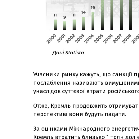
Учасники ринку кажуть, що санкції п
послаблення називають вимушеними:
унаслідок суттєвої втрати російськог
Отже, Кремль продовжить отримувати
перспективі вони будуть падати.
За оцінками Міжнародного енергетич
Кремль втратить близько 1 трлн дол е