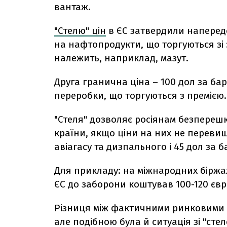
вантаж.
"Стелю" цін
в ЄС затвердили напередо
на нафтопродукти, що торгуються зі 
належить, наприклад, мазут.
Друга гранична ціна – 100 дол за ба
переробки, що торгуються з премією.
"Стеля" дозволяє росіянам безпере
країни, якщо ціни на них не перевищ
авіагасу та дизпального і 45 дол за б
Для прикладу: на міжнародних біржа
ЄС до заборони коштував 100-120 євро
Різниця між фактичними ринковими ц
але подібною була й ситуація зі "ст