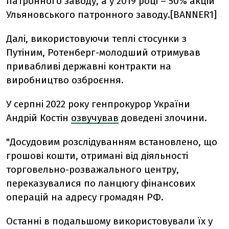
патронного завод
у
, а у 2019 році – 50% акцій
Ульяновського патронного завод
у
.[BANNER1]
Далі, використовуючи теплі стосунки з
Путіним
, Ротенберг-молодший
отримував
привабливі державні контракти на
виробництво озброєння.
У серпні 2022 року генпрокурор України
Андрій Костін
озвучував
доведені злочини.
"
Досудовим розслідуванням встановлено, що
грошові кошти, отримані від діяльності
торговельно-розважального центру,
переказувалися по ланцюгу фінансових
операцій на адресу громадян РФ.
Останні в подальшому використовували їх у