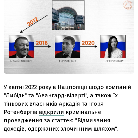
У квітні 2022 року в Нацполіції щодо компаній
"Либідь" та "Авангард-віларті", а також їх
тіньових власників Аркадія та Ігоря
Ротенбергів
відкрили
кримінальне
провадження за статтею "Відмивання
доходів, одержаних злочинним шляхом".