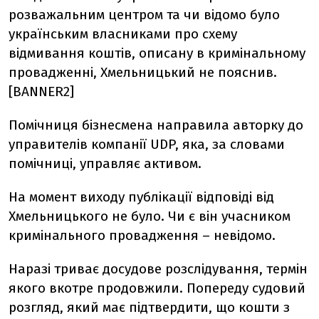
розважальним центром
та чи відомо було
українським власниками про
схему
відмивання коштів, описану в кримінальному
провадженні
, Хмельницький не пояснив.
[BANNER2]
П
омічниця
бізнесмена
направила
авторку
до
управителів компанії UDP, яка, за
словами
помічниці,
управляє
активом.
На момент виходу публікації відповіді від
Хмельницького не було. Чи є він учасником
кримінального провадження – невідомо.
Н
аразі
триває досудове розслідування, термін
якого вкотре продовжили. Попереду судовий
розгляд, який має підтвердити, що кошти з