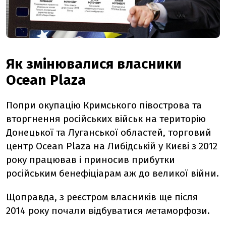
Як змінювалися власники
Ocean Plaza
П
опри окупацію Кримського півострова та
вторгнення російських військ на територію
Донецької та Луганської областей
, т
орговий
центр Ocean Plaza на Либідській у Києві з 2012
року
працював
і приноси
в
прибутки
російським бенефіціарам
аж до великої війни.
Щоправда, з реєстром власників
ще
після
20
14 року почали відбуватися метаморфози.