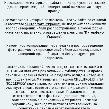
Использование материалов сайта только при условии ссылки
(для интернет-изданий - гиперссылки) на "Экономическую
правду".
Все материалы, которые размещены на этом сайте со ссылкой
на агентство
"Интерфакс-Украина"
, не подлежат дальнейшему
воспроизведению и/или распространению в любой форме,
иначе как с письменного разрешения агентства "Интерфакс-
Украина".
Какое-либо копирование, перепечатка и воспроизведение
фотографических произведений и/или аудиовизуальных
произведений правообладателя Getty Images строго
запрещены.
Материалы с плашкой PROMOTED, НОВОСТИ КОМПАНИЙ и
ПОЗИЦИЯ являются рекламными и публикуются на правах
рекламы. Редакция может не разделять взгляды, которые в
них продвигаются. Материалы с плашкой СПЕЦПРОЕКТ и ЗА
ПОДДЕРЖКУ также являются рекламными, однако редакция
участвует в подготовке этого контента и разделяет мнения,
высказанные в этих материалах. Редакция не несет
ответственности за факты и оценочные суждения,
обнародованные в рекламных материалах. Согласно
украинскому законодательству ответственность за
содержание рекламы несет рекламодатель.