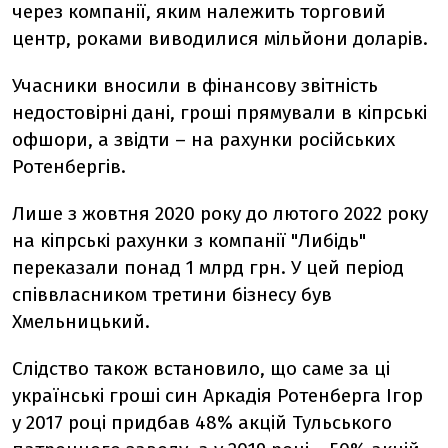
через компанії, яким належить
торговий
центр,
роками виводилися мільйони доларів.
Учасники вносили в фінансову звітність
недостовірні дані, гроші прямували в кіпрські
офшори, а звідти – на рахунки російських
Ротенбергів.
Лише з жовтня 2020 року
до
лют
ого
2022 року
на кіпрські рахунки з компанії "Либідь"
переказали понад 1 млрд грн. У цей період
співвласником третини бізнесу був
Хмельницький.
Слідство також встановило, що саме за ці
українські гроші син Аркадія Ротенберга Ігор
у 2017 році придбав 48% акцій
Тульського