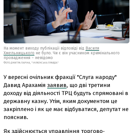
На момент виходу публікації відповіді від
Василя
Хмельницького
не було. Чи є він учасником кримінального
провадження – невідомо
ФОТО ДМИТРА ЛАРІНА, "УКРАЇНСЬКА ПРАВДА"
У вересні
очільник фракції
"
Слуга народу
"
Давид Арахамія
заявив
, що дві третини
доходу від діяльності ТРЦ будуть спрямовані в
державну казну. Утім, яким документом це
закріплено і як це має відбуватися, депутат не
пояснив.
Я
к
здійснюється управління торгово-