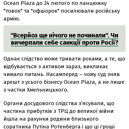
Ocean Plaza до 24 лютого по ланцюжку
"
товок
"
та
"
офшорок
"
посилювали російську
армію.
"Всерйоз ще нічого не починали". Чи
вичерпали себе санкції проти Росії?
Однак слідство може тривати роками, а
те
,
що
відбувається з активом зараз
,
викликає
чимало питань.
Насамперед –
чому суд зняв
арешт з усього бізнесу Ocean Plaza, а не лише
з частки Хмельницького.
О
ргани досудового слідства зʼясували, що
частина прибутків з ТРЦ до великої війни
йшла на рахунки родини близького
соратника Путіна Ротенберга і що ці гроші