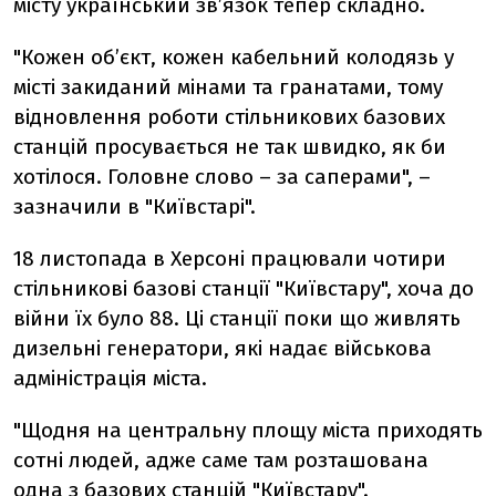
місту український зв’язок тепер складно.
"Кожен обʼєкт, кожен кабельний колодязь у
місті закиданий мінами та гранатами, тому
відновлення роботи стільникових базових
станцій просувається не так швидко, як би
хотілося. Головне слово – за саперами", –
зазначили в "Київстарі".
18 листопада в Херсоні працювали чотири
стільникові базові станції "Київстару", хоча до
війни їх було 88. Ці станції поки що живлять
дизельні генератори, які надає військова
адміністрація міста.
"Щодня на центральну площу міста приходять
сотні людей, адже саме там розташована
одна з базових станцій "Київстару".