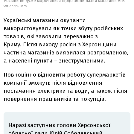
Росіяни не дуже морочилися щодо зміни назви магазинів АТБ
ОЛЬГА КИРИЛЕНКО
Українські магазини окупанти
використовували як точки збуту російських
товарів, які завозили переважно з
Криму.
Після виходу росіян з Херсонщини
частина магазинів виявилася розгромленою,
а населені пункти – знеструмленими.
Повноцінно відновити роботу супермаркетів
компанії зможуть після відновлення
постачання електрики та води, а також після
повернення працівників та покупців.
Наразі заступник голови Херсонської
обласної ради
Юрій Соболевський