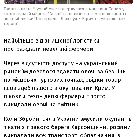
Томатна паста "Чумак" уже повернулася в магазини. Тепер у
торговельній мережі "Ашан" на полицях з томатною пастою
інша табличка: "Повернено. Далі буде. Віримо в українських
героїв"
Найбільше від знищеної логістики
постраждали невеликі фермери.
Через відсутність доступу на український
ринок їм довелося здавати овочі за безцінь
на місцевих гуртових точках, звідки товар
ішов здебільшого в окупований Крим. У
піковий сезон деякі фермери просто
викидали овочі на смітник.
Коли Збройні сили України змусили окупантів
тікати з правого берега Херсонщини, росіяни
викрадали все: транспорт, обладнання із