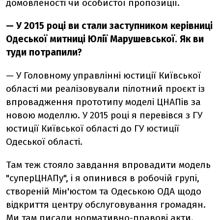
домовленості чи особистої пропозиції.
— У 2015 році ви стали заступником керівниці
Одеської митниці Юлії Марушевської. Як ви
туди потрапили?
— У Головному управлінні юстиції Київської
області ми реалізовували пілотний проєкт із
впровадження прототипу моделі ЦНАПів за
новою моделлю. У 2015 році я перевівся з ГУ
юстиції Київської області до ГУ юстиції
Одеської області.
Там теж стояло завдання впровадити модель
"суперЦНАПу", і я опинився в робочій групі,
створеній Мін'юстом та Одеською ОДА щодо
відкриття центру обслуговування громадян.
Ми там писали нормативно-правові акти.