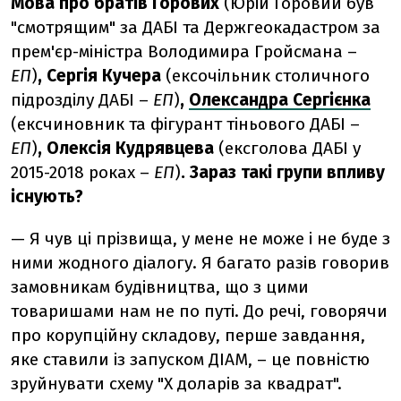
Мова про братів Горових
(Юрій Горовий був
"смотрящим" за ДАБІ та Держгеокадастром за
прем'єр-міністра Володимира Гройсмана –
ЕП
)
, Сергія Кучера
(ексочільник столичного
підрозділу ДАБІ –
ЕП
)
,
Олександра Сергієнка
(ексчиновник та фігурант тіньового ДАБІ –
ЕП
)
, Олексія Кудрявцева
(ексголова ДАБІ у
2015-2018 роках –
ЕП
)
. Зараз такі групи впливу
існують?
— Я чув ці прізвища, у мене не може і не буде з
ними жодного діалогу. Я багато разів говорив
замовникам будівництва, що з цими
товаришами нам не по путі. До речі, говорячи
про корупційну складову, перше завдання,
яке ставили із запуском ДІАМ, – це повністю
зруйнувати схему "X доларів за квадрат".