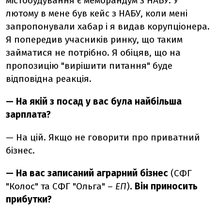
містобудування є меморандум з НАБУ. У
лютому в мене був кейс з НАБУ, коли мені
запропонували хабар і я видав корупціонера.
Я попередив учасників ринку, що таким
займатися не потрібно. Я обіцяв, що на
пропозицію "вирішити питання" буде
відповідна реакція.
— На якій з посад у вас була найбільша
зарплата?
— На цій. Якщо не говорити про приватний
бізнес.
— На вас записаний аграрний бізнес
(СФГ
"Колос" та СФГ "Ольга" –
ЕП
)
. Він приносить
прибутки?