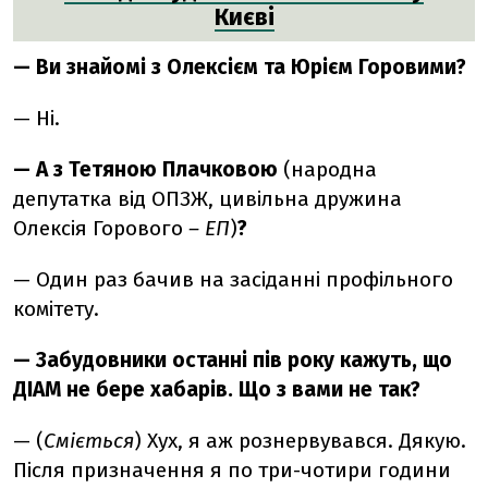
Києві
— Ви знайомі з Олексієм та Юрієм Горовими?
— Ні.
— А з Тетяною Плачковою
(народна
депутатка від ОПЗЖ, цивільна дружина
Олексія Горового
– ЕП
)
?
— Один раз бачив на засіданні профільного
комітету.
— Забудовники останні пів року кажуть, що
ДІАМ не бере хабарів. Що з вами не так?
— (
Сміється
) Хух, я аж рознервувався. Дякую.
Після призначення я по три-чотири години