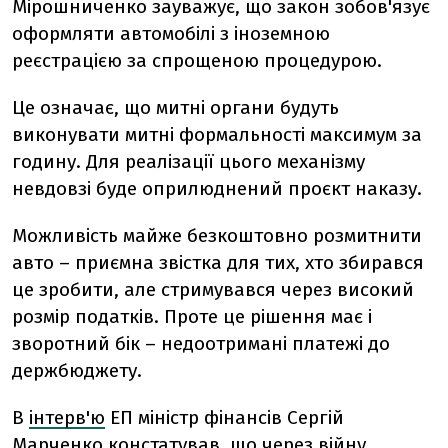
Мірошниченко зауважує, що закон зобов'язує
оформляти автомобілі з іноземною
реєстрацією за спрощеною процедурою.
Це означає, що митні органи будуть
виконувати митні формальності максимум за
годину. Для реалізації цього механізму
невдовзі буде оприлюднений проєкт наказу.
Можливість майже безкоштовно розмитнити
авто – приємна звістка для тих, хто збирався
це зробити, але стримувався через високий
розмір податків. Проте це рішення має і
зворотний бік –
недоотримані платежі до
держбюджету.
В
інтерв'ю
ЕП міністр фінансів Сергій
Марченко констатував, що через війну