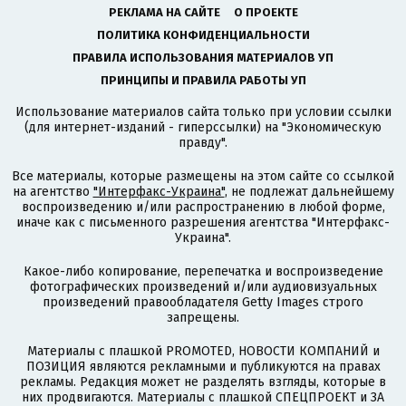
РЕКЛАМА НА САЙТЕ
О ПРОЕКТЕ
ПОЛИТИКА КОНФИДЕНЦИАЛЬНОСТИ
ПРАВИЛА ИСПОЛЬЗОВАНИЯ МАТЕРИАЛОВ УП
ПРИНЦИПЫ И ПРАВИЛА РАБОТЫ УП
Использование материалов сайта только при условии ссылки
(для интернет-изданий - гиперссылки) на "Экономическую
правду".
Все материалы, которые размещены на этом сайте со ссылкой
на агентство
"Интерфакс-Украина"
, не подлежат дальнейшему
воспроизведению и/или распространению в любой форме,
иначе как с письменного разрешения агентства "Интерфакс-
Украина".
Какое-либо копирование, перепечатка и воспроизведение
фотографических произведений и/или аудиовизуальных
произведений правообладателя Getty Images строго
запрещены.
Материалы с плашкой PROMOTED, НОВОСТИ КОМПАНИЙ и
ПОЗИЦИЯ являются рекламными и публикуются на правах
рекламы. Редакция может не разделять взгляды, которые в
них продвигаются. Материалы с плашкой СПЕЦПРОЕКТ и ЗА