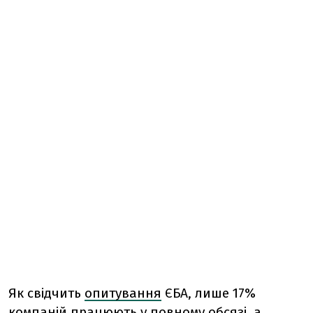
Як свідчить
опитування
ЄБА, лише 17%
компаній працюють у повному обсязі, а