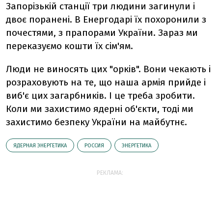
Запорізькій станції три людини загинули і
двоє поранені. В Енергодарі їх похоронили з
почестями, з прапорами України. Зараз ми
переказуємо кошти їх сім'ям.
Люди не виносять цих "орків". Вони чекають і
розраховують на те, що наша армія прийде і
виб'є цих загарбників. І це треба зробити.
Коли ми захистимо ядерні об'єкти, тоді ми
захистимо безпеку України на майбутнє.
ЯДЕРНАЯ ЭНЕРГЕТИКА
РОССИЯ
ЭНЕРГЕТИКА
РЕКЛАМА: