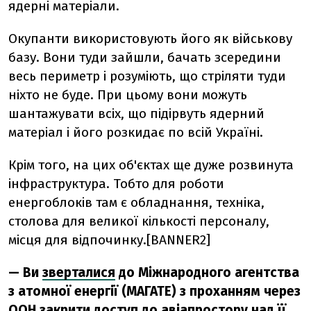
ядерні матеріали.
Окупанти використовують його як військову
базу. Вони туди зайшли, бачать зсередини
весь периметр і розуміють, що стріляти туди
ніхто не буде. При цьому вони можуть
шантажувати всіх, що підірвуть ядерний
матеріал і його розкидає по всій Україні.
Крім того, на цих об'єктах ще дуже розвинута
інфраструктура. Тобто для роботи
енергоблоків там є обладнання, техніка,
столова для великої кількості персоналу,
місця для відпочинку.[BANNER2]
—
Ви
зверталися
до Міжнародного агентства
з атомної енергії (МАГАТЕ) з проханням через
ООН закрити доступ до авіапростору над її