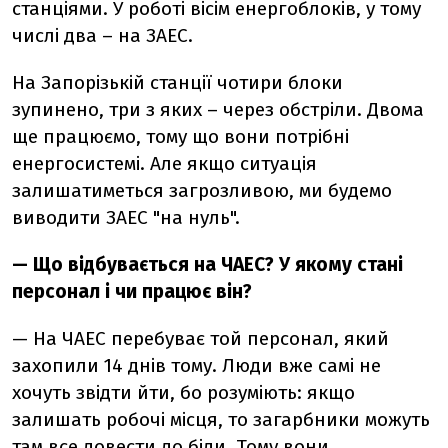
станціями. У роботі вісім енергоблоків, у тому
числі два
–
на ЗАЕС.
На Запорізькій станції чотири блоки
зупинено, три з яких – через обстріли. Двома
ще працюємо, тому що вони потрібні
енергосистемі. Але якщо ситуація
залишатиметься загрозливою, ми будемо
виводити ЗАЕС "на нуль".
—
Що відбувається на ЧАЕС? У якому стані
персонал і чи працює він?
—
На ЧАЕС перебуває той персонал, який
захопили 14 днів тому. Люди вже самі не
хочуть звідти йти, бо розуміють: якщо
залишать робочі місця, то загарбники можуть
там все довести до біди. Тому вони