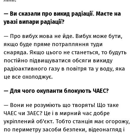
—
Ви сказали про викид радіації. Маєте на
увазі випари радіації?
—
Про вибух мова не йде. Вибух може бути,
якщо буде пряме потрапляння туди
снаряда.
Якщо цього не станеться, то будуть
постійно підвищуватися обсяги викиду
радіоактивного газу в повітря та у воду, яка
це все охолоджує.
—
Для чого окупанти блокують ЧАЕС?
—
Вони не розуміють що творять! Що таке
ЧАЕС чи ЗАЕС? Це і в мирний час добре
укріплений об'єкт. Тобто станція має огорожу,
по периметру засоби безпеки, відеонагляд і