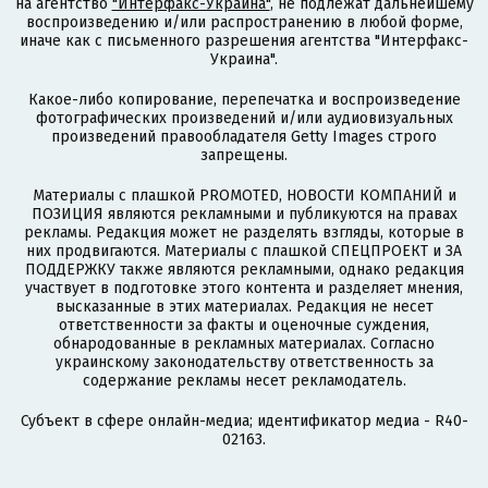
на агентство
"Интерфакс-Украина"
, не подлежат дальнейшему
воспроизведению и/или распространению в любой форме,
иначе как с письменного разрешения агентства "Интерфакс-
Украина".
Какое-либо копирование, перепечатка и воспроизведение
фотографических произведений и/или аудиовизуальных
произведений правообладателя Getty Images строго
запрещены.
Материалы с плашкой PROMOTED, НОВОСТИ КОМПАНИЙ и
ПОЗИЦИЯ являются рекламными и публикуются на правах
рекламы. Редакция может не разделять взгляды, которые в
них продвигаются. Материалы с плашкой СПЕЦПРОЕКТ и ЗА
ПОДДЕРЖКУ также являются рекламными, однако редакция
участвует в подготовке этого контента и разделяет мнения,
высказанные в этих материалах. Редакция не несет
ответственности за факты и оценочные суждения,
обнародованные в рекламных материалах. Согласно
украинскому законодательству ответственность за
содержание рекламы несет рекламодатель.
Субъект в сфере онлайн-медиа; идентификатор медиа - R40-
02163.