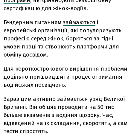
програми
, які фінансують безкоштовну
сертифікацію для жінок-водіїв.
Гендерним питанням
займаються
і
європейські організації, які популяризують
професію серед жінок, борються за гідні
умови праці та створюють платформи для
обміну досвідом.
Для короткострокового вирішення проблеми
доцільно пришвидшити процес отримання
водійських посвідчень.
Зараз цим активно
займається
уряд Великої
Британії. Він обіцяє проводити на 50 тис
більше екзаменів з водіння щороку. Час,
відведений на їх складання, скоротять, а самі
тести спростять.