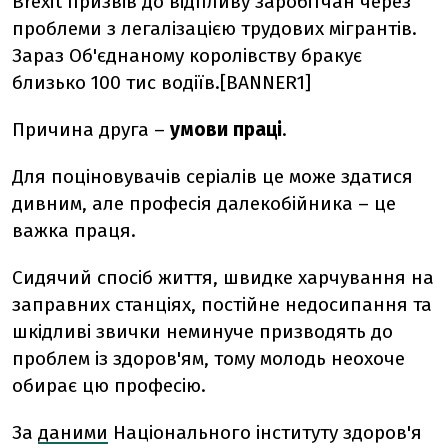
Brexit призвів до відпливу заробітчан через
проблеми з легалізацією трудових мігрантів.
Зараз Об'єднаному королівству бракує
близько 100 тис водіїв.[BANNER1]
Причина друга –
умови праці
.
Для поціновувачів серіалів це може здатися
дивним, але професія далекобійника – це
важка праця.
Сидячий спосіб життя, швидке харчування на
заправних станціях, постійне недосипання та
шкідливі звички неминуче призводять до
проблем із здоров'ям, тому молодь неохоче
обирає цю професію.
За
даними
Національного інституту здоров'я