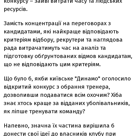
конкурсу – зайві витрати часу та людських
ресурсів.
Замість концентрації на переговорах з
кандидатами, які найкраще відповідають
критеріям відбору, рекрутери та наглядова
рада витрачатимуть час на аналіз та
підготовку обґрунтованих відмов кандидатам,
що не відповідають цим критеріям.
Що було б, якби київське "Динамо" оголосило
відкритий конкурс з обрання тренера,
дозволивши подаватися всім охочим? Хіба
знає хтось краще за відданих уболівальників,
як ліпше тренувати команду?
Напевно, значна їх частина вирішила б
донести свої ідеї до власників клубу при