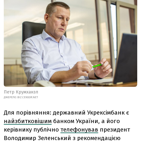
Петр Крумханзл
ДЖЕРЕЛО: BIZ.CENSOR.NET
Для порівняння: державний Укрексімбанк є
найзбитковішим
банком України, а його
керівнику публічно
телефонував
президент
Володимир Зеленський з рекомендацією