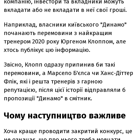
компанію, інвестори та вкладники можуть
вкладати або не вкладати в неї свої гроші.
Наприклад, власники київського "Динамо"
почанають перемовини з найкращим
тренером 2020 року Юргеном Клоппом, але
хтось публікує цю інформацію.
Звісно, Клопп одразу припинив би такі
перемовини, а Марсело Б'єлса чи Ханс-Діттер
Флік, які і решта тренерів з гарною
репутацією, після цієї історії відправляли б
пропозиції "Динамо" в смітник.
Чому
наступництво
важливе
Хоча краще проводити закритий конкурс, це
не означає, що про нього треба мовчати.