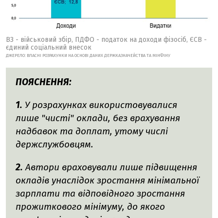
ВЗ - військовий збір, ПДФО - податок на доходи фізосіб, ЄСВ -
єдиний соціальний внесок
ДЖЕРЕЛО: ВЛАСНІ РОЗРАХУНКИ НА ОСНОВІ ДАНИХ ДЕРЖКАЗНАЧЕЙСТВА ТА МІНФІНУ
ПОЯСНЕННЯ:
1.
У розрахунках використовувалися
лише "чисті" оклади, без врахування
надбавок та доплат, утому числі
держслужбовцям.
2.
Автори враховували лише підвищення
окладів унаслідок зростання мінімальної
зарплати та відповідного зростання
прожиткового мінімуму, до якого