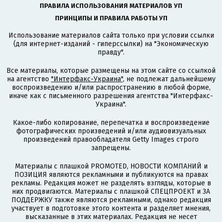
ПРАВИЛА ИСПОЛЬЗОВАНИЯ МАТЕРИАЛОВ УП
ПРИНЦИПЫ И ПРАВИЛА РАБОТЫ УП
Использование материалов сайта только при условии ссылки
(для интернет-изданий - гиперссылки) на "Экономическую
правду".
Все материалы, которые размещены на этом сайте со ссылкой
на агентство
"Интерфакс-Украина"
, не подлежат дальнейшему
воспроизведению и/или распространению в любой форме,
иначе как с письменного разрешения агентства "Интерфакс-
Украина".
Какое-либо копирование, перепечатка и воспроизведение
фотографических произведений и/или аудиовизуальных
произведений правообладателя Getty Images строго
запрещены.
Материалы с плашкой PROMOTED, НОВОСТИ КОМПАНИЙ и
ПОЗИЦИЯ являются рекламными и публикуются на правах
рекламы. Редакция может не разделять взгляды, которые в
них продвигаются. Материалы с плашкой СПЕЦПРОЕКТ и ЗА
ПОДДЕРЖКУ также являются рекламными, однако редакция
участвует в подготовке этого контента и разделяет мнения,
высказанные в этих материалах. Редакция не несет