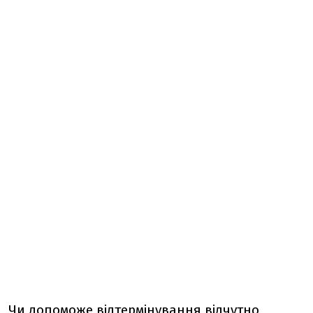
Чи допоможе відтермінування відчутно