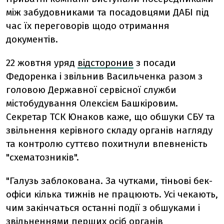
між забудовниками та посадовцями ДАБІ під
час їх переговорів щодо отримання
документів.
22 жовтня уряд
відсторонив
з посади
Федоренка і звільнив Васильченка разом з
головою Державної сервісної служби
містобудування Олексієм Башкіровим.
Секретар ТСК Юнаков каже, що обшуки СБУ та
звільнення керівного складу органів нагляду
та контролю суттєво похитнули впевненість
"схематозників".
"Галузь заблокована. За чутками, тіньові бек-
офіси кілька тижнів не працюють. Усі чекають,
чим закінчаться останні події з обшуками і
звільненнями перших осіб органів