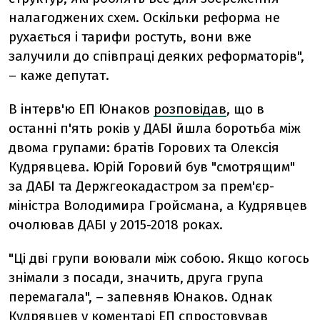
налагоджених схем. Оскільки реформа не
рухається і тарифи ростуть, вони вже
залучили до співпраці деяких реформаторів",
– каже депутат.
В інтерв'ю ЕП Юнаков
розповідав
, що в
останні п'ять років у ДАБІ йшла боротьба між
двома групами: братів Горових та Олексія
Кудрявцева. Юрій Горовий був "смотрящим"
за ДАБІ та Держгеокадастром за прем'єр-
міністра Володимира Гройсмана, а Кудрявцев
очолював ДАБІ у 2015-2018 роках.
"Ці дві групи воювали між собою. Якщо когось
знімали з посади, значить, друга група
перемагала", – запевняв Юнаков. Однак
Кудрявцев у коментарі ЕП
спростовував