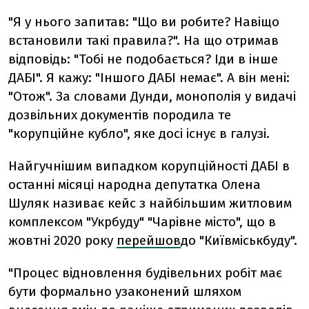
"Я у нього запитав: "Що ви робите? Навіщо
встановили такі правила?". На що отримав
відповідь: "Тобі не подобається? Іди в інше
ДАБІ". Я кажу: "Іншого ДАБІ немає". А він мені:
"Отож". За словами Дунди, монополія у видачі
дозвільних документів породила те
"корупційне кубло", яке досі існує в галузі.
Найгучнішим випадком корупційності ДАБІ в
останні місяці народна депутатка Олена
Шуляк називає кейс з найбільшим житловим
комплексом "Укрбуду" "Чарівне місто", що в
жовтні 2020 року
перейшов
до "Київміськбуду".
"Процес відновлення будівельних робіт має
бути формально узаконений шляхом