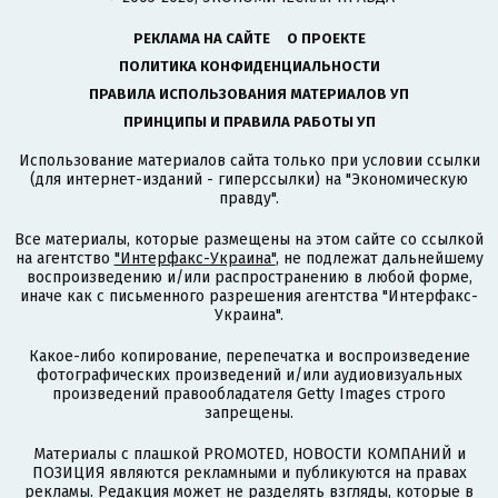
РЕКЛАМА НА САЙТЕ
О ПРОЕКТЕ
ПОЛИТИКА КОНФИДЕНЦИАЛЬНОСТИ
ПРАВИЛА ИСПОЛЬЗОВАНИЯ МАТЕРИАЛОВ УП
ПРИНЦИПЫ И ПРАВИЛА РАБОТЫ УП
Использование материалов сайта только при условии ссылки
(для интернет-изданий - гиперссылки) на "Экономическую
правду".
Все материалы, которые размещены на этом сайте со ссылкой
на агентство
"Интерфакс-Украина"
, не подлежат дальнейшему
воспроизведению и/или распространению в любой форме,
иначе как с письменного разрешения агентства "Интерфакс-
Украина".
Какое-либо копирование, перепечатка и воспроизведение
фотографических произведений и/или аудиовизуальных
произведений правообладателя Getty Images строго
запрещены.
Материалы с плашкой PROMOTED, НОВОСТИ КОМПАНИЙ и
ПОЗИЦИЯ являются рекламными и публикуются на правах
рекламы. Редакция может не разделять взгляды, которые в