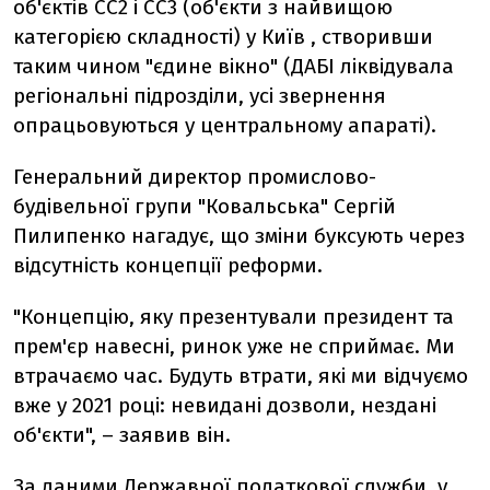
об'єктів СС2 і СС3 (об'єкти з найвищою
категорією складності) у
Київ
, створивши
таким чином "єдине вікно" (ДАБІ ліквідувала
регіональні підрозділи, усі звернення
опрацьовуються у центральному апараті).
Генеральний директор промислово-
будівельної групи "Ковальська" Сергій
Пилипенко нагадує, що зміни буксують через
відсутність концепції реформи.
"Концепцію, яку презентували президент та
прем'єр навесні, ринок уже не сприймає. Ми
втрачаємо час. Будуть втрати, які ми відчуємо
вже у 2021 році: невидані дозволи, нездані
об'єкти", – заявив він.
За даними Державної податкової служби, у