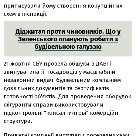
приписували йому створення корупційних
схем в інспекції.
Діджитал проти чиновників. Що у
Зеленського планують робити з
будівельною галуззю
21 жовтня СБУ провела обшуки в ДАБІ і
звинуватила
її посадовців у масштабній
незаконній видачі будівельним компаніям
дозвільних документів та сертифікатів
готовності об'єктів. Для проведення оборудок
фігуранти справи використовували
підконтрольні "консалтингові" комерційні
структури.
Приватні компанії виступали посередниками