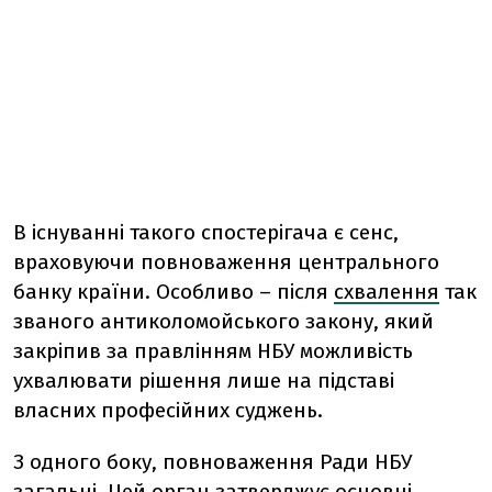
В існуванні такого спостерігача є сенс,
враховуючи повноваження центрального
банку країни. Особливо – після
схвалення
так
званого антиколомойського закону, який
закріпив за правлінням НБУ можливість
ухвалювати рішення лише на підставі
власних професійних суджень.
З одного боку, повноваження Ради НБУ
загальні. Цей орган затверджує основні