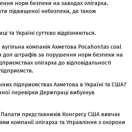
шення норм безпеки на заводах олігарха.
єкти підвищеної небезпеки, де також
і та Україні суттєво відрізняються.
а вугільна компанія Ахметова Pocahontas coal
н дол штрафів за порушення норм безпеки на
дприємствах олігарха до відповідальності
підприємств.
них підприємствах Ахметова в Україні та США?
енної перевірки Держпраці вибухнув
ці Палати представників Конгресу США вивчає
ми компанії олігарха та Управління з охорони