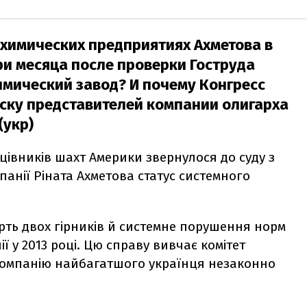
охимических предприятиях Ахметова в
ри месяца после проверки Гоструда
мический завод? И почему Конгресс
ску представителей компании олигарха
(укр)
цівників шахт Америки звернулося до суду з
анії Ріната Ахметова статус системного
ерть двох гірників й системне порушення норм
ї у 2013 році. Цю справу вивчає комітет
у компанію найбагатшого українця незаконно