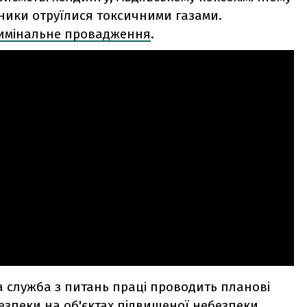
івники отруїлися токсичними газами.
имінальне провадження
.
а служба з питань праці проводить планові
зпеки на об'єктах підвищеної небезпеки.