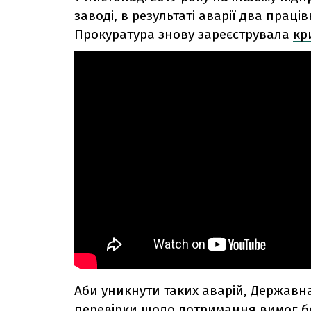
заводі, в результаті аварії два прац
Прокуратура знову зареєструвала
кр
Аби уникнути таких аварій, Державн
перевірки щодо дотримання вимог бе