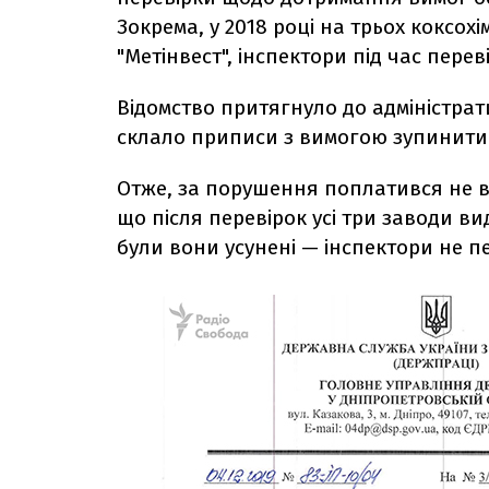
Зокрема, у 2018 році на трьох коксох
"Метінвест", інспектори під час пере
Відомство притягнуло до адміністрати
склало приписи з вимогою зупинити 
Отже, за порушення поплатився не в
що після перевірок усі три заводи 
були вони усунені — інспектори не п