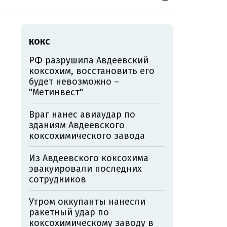
КОКС
РФ разрушила Авдеевский
коксохим, восстановить его
будет невозможно –
"Метинвест"
Враг нанес авиаудар по
зданиям Авдеевского
коксохимического завода
Из Авдеевского коксохима
эвакуировали последних
сотрудников
Утром оккупанты нанесли
ракетный удар по
коксохимическому заводу в