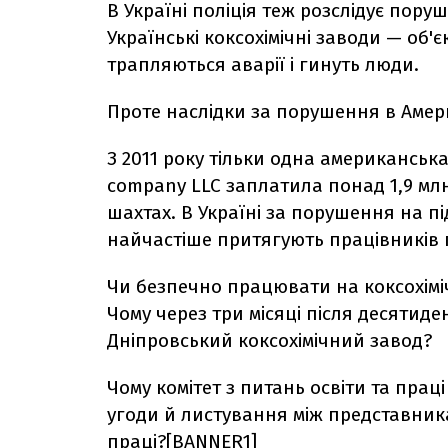
В Україні поліція теж розслідує пору
Українські коксохімічні заводи — об'
трапляються аварії і гинуть люди.
Проте наслідки за порушення в Америц
З 2011 року тільки одна американськ
company LLC заплатила понад 1,9 мл
шахтах. В Україні за порушення на пі
найчастіше притягують працівників 
Чи безпечно працювати на коксохіміч
Чому через три місяці після десятид
Дніпровський коксохімічний завод?
Чому комітет з питань освіти та пра
угоди й листування між представника
праці?[BANNER1]