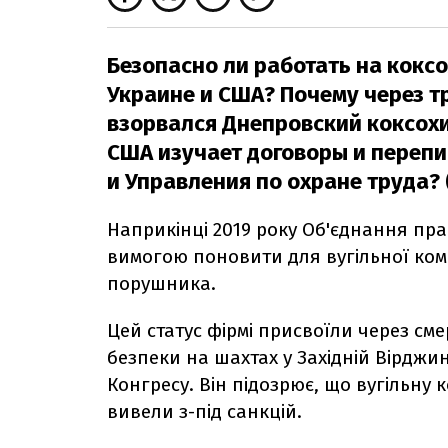
Безопасно ли работать на кокс
Украине и США? Почему через т
взорвался Днепровский коксохи
США изучает договоры и перепи
и Управления по охране труда? 
Наприкінці 2019 року Об'єднання пра
вимогою поновити для вугільної комп
порушника.
Цей статус фірмі присвоїли через см
безпеки на шахтах у Західній Вірджині
Конгресу. Він підозрює, що вугільн
вивели з-під санкцій.