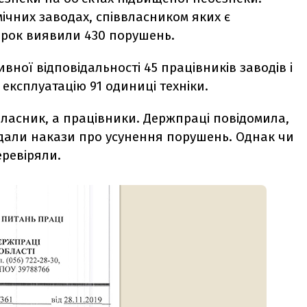
імічних заводах, співвласником яких є
вірок виявили 430 порушень.
вної відповідальності 45 працівників заводів і
експлуатацію 91 одиниці техніки.
ласник, а працівники. Держпраці повідомила,
видали накази про усунення порушень. Однак чи
еревіряли.