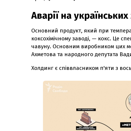
Аварії на українських
Основний продукт, який при температ
коксохімічному заводі, — кокс. Це сп
чавуну. Основним виробником цих мет
Ахметова та народного депутата Вад
Холдинг є співвласником п'яти з вось