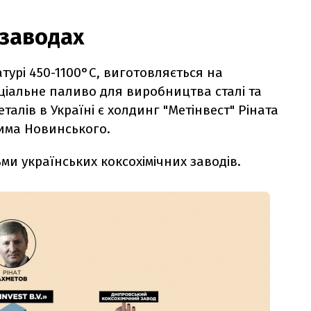
 заводах
урі 450-1100°С, виготовляється на
еціальне паливо для виробництва сталі та
алів в Україні є холдинг "Метінвест" Ріната
има Новинського.
ми українських коксохімічних заводів.