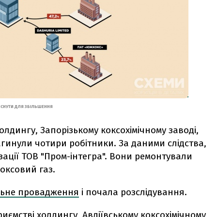
ИСНУТИ ДЛЯ ЗБІЛЬШЕННЯ
холдингу, Запорізькому коксохімічному заводі,
загинули чотири робітники. За даними слідства,
зації ТОВ "Пром-інтегра". Вони ремонтували
коксовий газ.
льне провадження
і почала розслідування.
риємстві холдингу, Авдіївському коксохімічному