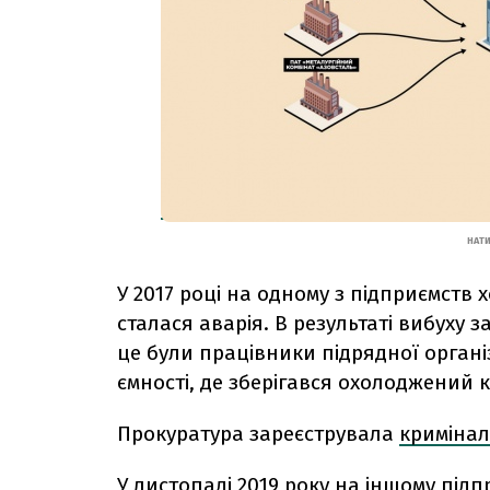
НАТ
У 2017 році на одному з підприємств 
сталася аварія. В результаті вибуху 
це були працівники підрядної органі
ємності, де зберігався охолоджений 
Прокуратура зареєструвала
криміна
У листопаді 2019 року на іншому підп