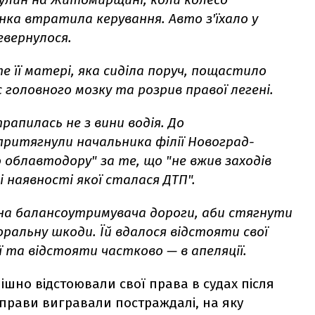
нка втратила керування. Авто з'їхало у
евернулося.
те її матері, яка сиділа поруч, пощастило
 головного мозку та розрив правої легені.
рапилась не з вини водія. До
притягнули начальника філії Новоград-
 облавтодору" за те, що "не вжив заходів
і наявності якої сталася ДТП".
на балансоутримувача дороги, аби стягнути
ральну шкоди. Їй вдалося відстояти свої
ії та відстояти частково — в апеляції.
пішно відстоювали свої права в судах після
 справи вигравали постраждалі, на яку