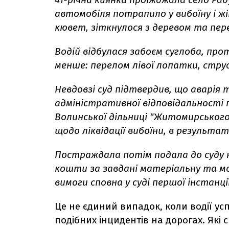
автомобіля потрапило у вибоїну і жі
кювет, зіткнулося з деревом та пер
Водій відбулася забоєм суглоба, про
менше: перелом лівої лопатки, струс
Невдовзі суд підтвердив, що аварія т
адміністративної відповідальності 
Волинської дільниці "Житомирського
щодо ліквідації вибоїни, в результат
Постраждала потім подала до суду 
кошти за завдані матеріальну та мо
вимоги сповна у суді першої інстанц
Це не єдиний випадок, коли водії ус
подібних інцидентів на дорогах. Які