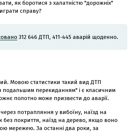
ати, як боротися з халатністю "дорожніх"
виграти справу?
совано
312 646 ДТП, 411-445 аварій щоденно.
ий. Мовою статистики такий вид ДТП
з подальшим перекиданням" і є класичним
жнє полотно може призвести до аварії.
ї через потрапляння у вибоїну, наїзд на
без покриття, наїзд на дерево, якщо воно
ною мережею. За останні два роки, за