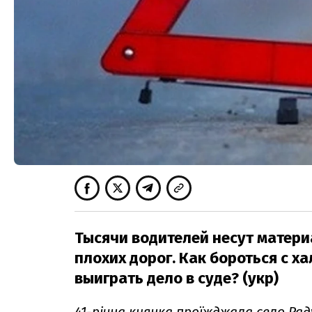
Тысячи водителей несут матер
плохих дорог. Как бороться с х
выиграть дело в суде? (укр)
41-річна киянка проїжджала село Ра