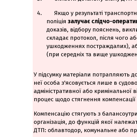
Якщо у результаті транспорт
поліція
залучає слідчо-операти
доказів, відбору пояснень, вик
складає протокол, після чого аб
ушкодженнях постраждалих), аб
(при середніх та вище ушкоджен
У підсумку матеріали потрапляють до
неї особа з'ясовується лише в судо
адміністративної або кримінальної 
процес щодо стягнення компенсації 
Компенсацію стягують з балансоутри
організація, до функцій якої належа
ДТП: облавтодор, комунальне або пр