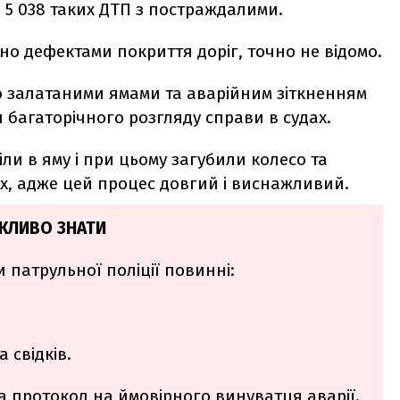
 5 038 таких ДТП з постраждалими.
о дефектами покриття доріг, точно не відомо.
но залатаними ямами та аварійним зіткненням
 багаторічного розгляду справи в судах.
тіли в яму і при цьому загубили колесо та
, адже цей процес довгий і виснажливий.
ЖЛИВО ЗНАТИ
 патрульної поліції повинні:
 свідків.
а протокол на ймовірного винуватця аварії.