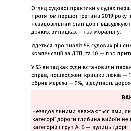
Огляд судової практики у судах першо
протягом першої третини 2019 року п
незадовільний стан доріг відсуджуют
деяких випадках — і за моральну.
Йдеться про аналіз 58 судових рішень
компенсації за ДТП, та 10 — про при
У 55 випадках суди встановили пер
справ, пошкоджені кришки люків — 1
обрив мережі — 9%, відсутність доро
ВА
Незадовільними вважаються ями, як
категорії дороги глибина вибоїн не 
категорій і груп А, Б — вулиць і дорі