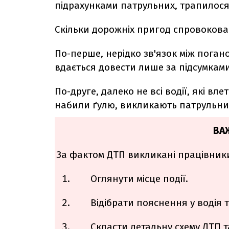
підрахунками патрульних, трапилося
Скільки дорожніх пригод спровокован
По-перше, нерідко зв'язок між пога
вдається довести лише за підсумками
По-друге, далеко не всі водії, які вле
набили ґулю, викликають патрульних
ВА
За фактом ДТП викликані працівники
Оглянути місце події.
Відібрати пояснення у водія та
Скласти детальну схему ДТП т