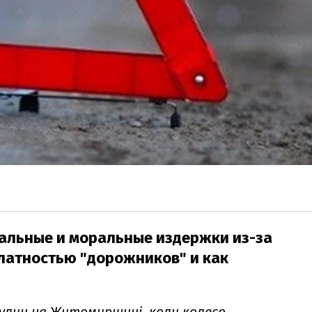
иальные и моральные издержки из-за
алатностью "дорожников" и как
дулин на Житомирщині, коли колесо