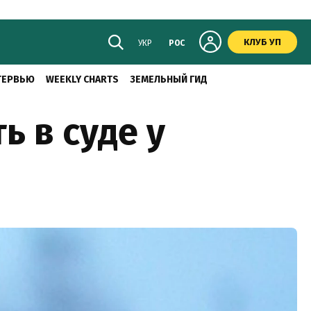
КЛУБ УП
УКР
РОС
ТЕРВЬЮ
WEEKLY CHARTS
ЗЕМЕЛЬНЫЙ ГИД
ь в суде у