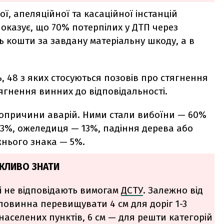
ї, апеляційної та касаційної інстанцій
оказує, що 70% потерпілих у ДТП через
ь кошти за завдану матеріальну шкоду, а в
, 48 з яких стосуються позовів про стягнення
тягнення винних до відповідальності.
шопричини аварій. Ними стали вибоїни — 60%
3%, ожеледиця — 13%, падіння дерева або
жнього знака — 5%.
ЖЛИВО ЗНАТИ
і не відповідають вимогам
ДСТУ
. Залежно від
повинна перевищувати 4 см для доріг 1-3
г населених пунктів, 6 см — для решти категорій