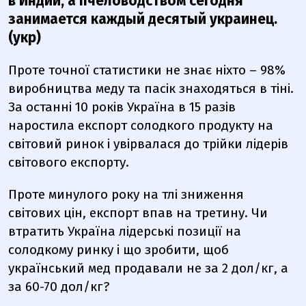
в Индии, а пчеловодством сегодня
занимается каждый десятый украинец.
(укр)
Проте точної статистики не знає ніхто – 98%
виробництва меду та пасік знаходяться в тіні.
За останні 10 років Україна в 15 разів
наростила експорт солодкого продукту на
світовий ринок і увірвалася до трійки лідерів
світового експорту.
Проте минулого року на тлі зниження
світових цін, експорт впав на третину. Чи
втратить Україна лідерські позиції на
солодкому ринку і що зробити, щоб
український мед продавали не за 2 дол/кг, а
за 60-70 дол/кг?