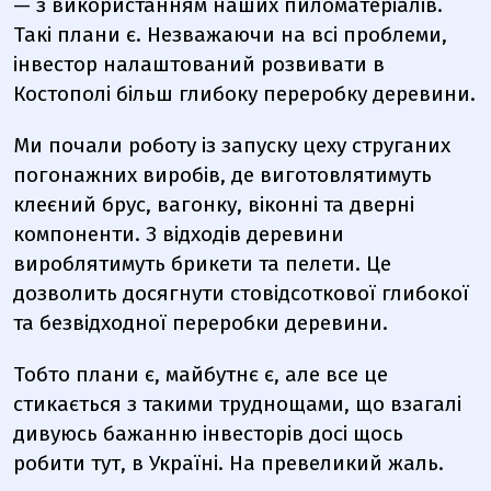
— з використанням наших пиломатеріалів.
Такі плани є. Незважаючи на всі проблеми,
інвестор налаштований розвивати в
Костополі більш глибоку переробку деревини.
Ми почали роботу із запуску цеху струганих
погонажних виробів, де виготовлятимуть
клеєний брус, вагонку, віконні та дверні
компоненти. З відходів деревини
вироблятимуть брикети та пелети. Це
дозволить досягнути стовідсоткової глибокої
та безвідходної переробки деревини.
Тобто плани є, майбутнє є, але все це
стикається з такими труднощами, що взагалі
дивуюсь бажанню інвесторів досі щось
робити тут, в Україні. На превеликий жаль.