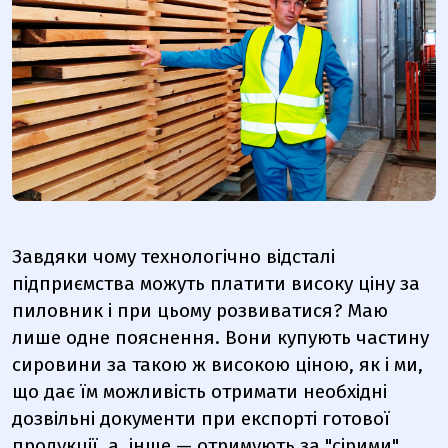
Завдяки чому технологічно відсталі
підприємства можуть платити високу ціну за
пиловник і при цьому розвиватися? Маю
лише одне пояснення. Вони купують частину
сировини за такою ж високою ціною, як і ми,
що дає їм можливість отримати необхідні
дозвільні документи при експорті готової
продукції, а інше — отримують за "сірими"