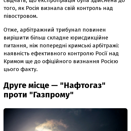
свідчать, що експропріація була здійснена до
того, як Росія визнала свій контроль над
півостровом.
Отже, арбітражний трибунал повинен
вирішити більш складне юрисдикційне
питання, ніж попередні кримські арбітражі:
наявність ефективного контролю Росії над
Кримом ще до офіційного визнання Росією
цього факту.
Друге місце — "Нафтогаз"
проти "Газпрому"