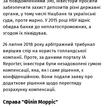
За повідомленнями ЗМІ, інвестори просили
забезпечити захист депозитів різні державні
органи, у тому числі Нацбанк та українські
суди, проте марно. У 2015 році НБУ відніс
обидва банки до неплатоспроможних, а
згодом їх ліквідував.
26 липня 2018 року арбітражний трибунал
вирішив спір на користь голландської
компанії. Проте, за даними порталу IA
Reporter, інвестори були незадоволені сумою
компенсації, яка, як і саме рішення, є
конфіденційною. Вони подали заяву про
додаткове рішення щодо перегляду
розрахунку компенсації.
Справа "Філіп Морріс"