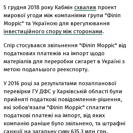
5 грудня 2018 року Кабмін
схвалив
проект
мирової угоди між компаніями групи "Філіп
Морріс" та Україною для врегулювання
інвестиційного спору між сторонами
.
Спір стосувався звільнення "Філіп Морріс" від
податкових платежів на імпорт щодо
матеріалів для переробки сигарет в Україні з
метою подальшого реекспорту.
У 2016 році за результатами позапланової
перевірки ГУ ДФС у Харківській області були
прийняті податкові повідомлення-рішення,
які зобов'язали "Філіп Морріс" сплатити
податкові платежі на імпорт, від яких
компанію раніше було звільнено, та штрафні
санкції на загальну суму 635,3 млн грн.