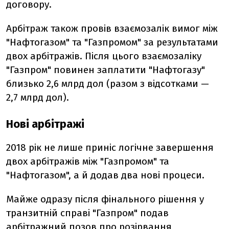
договору.
Арбітраж також провів взаємозалік вимог між
"Нафтогазом" та "Газпромом" за результатами
двох арбітражів. Після цього взаємозаліку
"Газпром" повинен заплатити "Нафтогазу"
близько 2,6 млрд дол (разом з відсотками —
2,7 млрд дол).
Нові арбітражі
2018 рік не лише приніс логічне завершення
двох арбітражів між "Газпромом" та
"Нафтогазом", а й додав два нові процеси.
Майже одразу після фінального рішення у
транзитній справі "Газпром" подав
арбітражний позов про розірвання