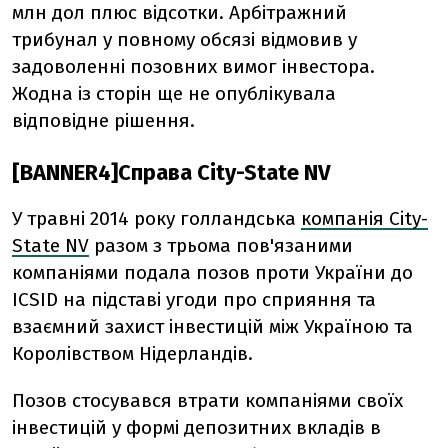
млн дол плюс відсотки. Арбітражний
трибунал у повному обсязі відмовив у
задоволенні позовних вимог інвестора.
Жодна із сторін ще не опублікувала
відповідне рішення.
[BANNER4]Справа City-State NV
У травні 2014 року голландська
компанія City-
State NV
разом з трьома пов'язаними
компаніями подала позов проти України до
ICSID на підставі угоди про сприяння та
взаємний захист інвестицій між Україною та
Королівством Нідерландів.
Позов стосувався втрати компаніями своїх
інвестицій у формі депозитних вкладів в