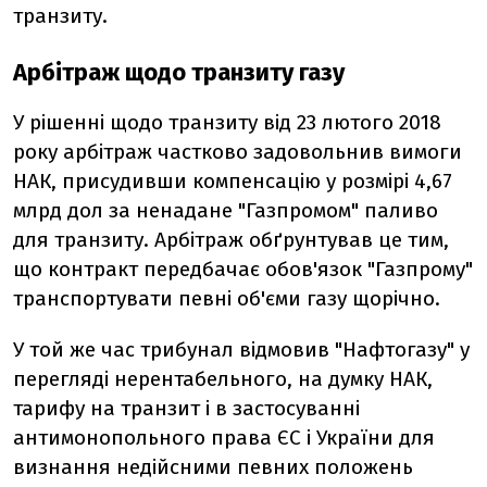
транзиту.
Арбітраж щодо транзиту газу
У рішенні щодо транзиту від 23 лютого 2018
року арбітраж частково задовольнив вимоги
НАК, присудивши компенсацію у розмірі 4,67
млрд дол за ненадане "Газпромом" паливо
для транзиту. Арбітраж обґрунтував це тим,
що контракт передбачає обов'язок "Газпрому"
транспортувати певні об'єми газу щорічно.
У той же час трибунал відмовив "Нафтогазу" у
перегляді нерентабельного, на думку НАК,
тарифу на транзит і в застосуванні
антимонопольного права ЄС і України для
визнання недійсними певних положень