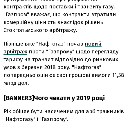
контрактів щодо поставки і транзиту газу.
"Газпром" вважає, що контракти втратили
комерційну цінність внаслідок рішень
Стокгольмського арбітражу.
Пізніше вже "Нафтогаз" почав
новий
арбітраж
проти "Газпрому" щодо перегляду
тарифу на транзит відповідно до ринкових
умов з березня 2018 року. "Нафтогаз"
попередньо оцінює свої грошові вимоги 11,58
млрд дол.
[BANNER3]Чого чекати у 2019 році
Рік обіцяє бути насиченим для арбітражників
"Нафтогазу" і "Газпрому".