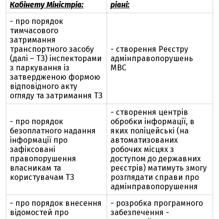
Кабінету Міністрів:
рівні:
- про порядок
тимчасового
затримання
транспортного засобу
- створення Реєстру
(далі – ТЗ) інспекторами
адмінправопорушень
з паркування із
МВС
затвердженою формою
відповідного акту
огляду та затримання ТЗ
- створення центрів
- про порядок
обробки інформації, в
безоплатного надання
яких поліцейські (на
інформації про
автоматизованих
зафіксовані
робочих місцях з
правопорушення
доступом до державних
власникам та
реєстрів) матимуть змогу
користувачам ТЗ
розглядати справи про
адмінправопорушення
- про порядок внесення
- розробка програмного
відомостей про
забезпечення -