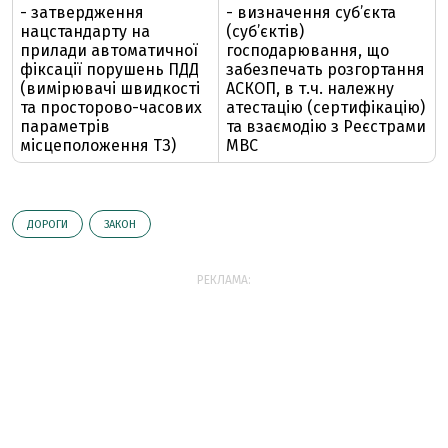
- затвердження
- визначення суб’єкта
нацстандарту на
(суб’єктів)
прилади автоматичної
господарювання, що
фіксації порушень ПДД
забезпечать розгортання
(вимірювачі швидкості
АСКОП, в т.ч. належну
та просторово-часових
атестацію (сертифікацію)
параметрів
та взаємодію з Реєстрами
місцеположення ТЗ)
МВС
ДОРОГИ
ЗАКОН
РЕКЛАМА: