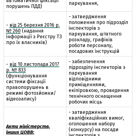
автоматичної фіксації
паркування,
порушень ПДД)
- затвердження
положення про підрозділ
-
від 25 березня 2016 р.
інспекторів з
№ 260
(надання
паркування, штатного
інформації з Реєстру ТЗ
розкладу, графіків
про їх власників)
роботи персоналу,
посадових інструкцій
- забезпечення
-
від 10 листопада 2017
підрозділу інспекторів з
р. № 833
паркування
(функціонування
відповідними
системи фіксації
приміщеннями,
правопорушень в
екіпіровкою, проведення
режимі фотозйомки/
технічного оснащення
відеозапису)
робочих місць
- затвердження
кваліфікаційних вимог,
оголошення набору
Акти міністерств,
(конкурсу) на посади
інших ЦОВВ:
інспекторів з