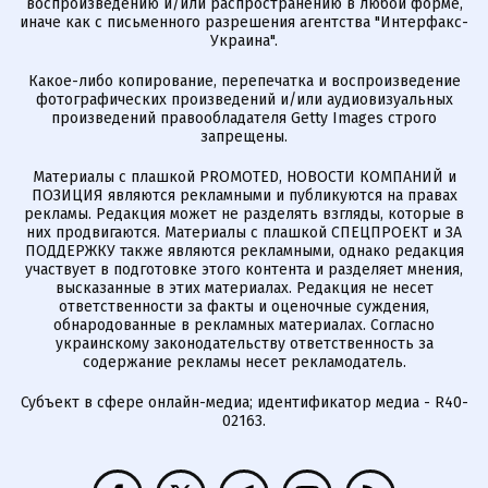
воспроизведению и/или распространению в любой форме,
иначе как с письменного разрешения агентства "Интерфакс-
Украина".
Какое-либо копирование, перепечатка и воспроизведение
фотографических произведений и/или аудиовизуальных
произведений правообладателя Getty Images строго
запрещены.
Материалы с плашкой PROMOTED, НОВОСТИ КОМПАНИЙ и
ПОЗИЦИЯ являются рекламными и публикуются на правах
рекламы. Редакция может не разделять взгляды, которые в
них продвигаются. Материалы с плашкой СПЕЦПРОЕКТ и ЗА
ПОДДЕРЖКУ также являются рекламными, однако редакция
участвует в подготовке этого контента и разделяет мнения,
высказанные в этих материалах. Редакция не несет
ответственности за факты и оценочные суждения,
обнародованные в рекламных материалах. Согласно
украинскому законодательству ответственность за
содержание рекламы несет рекламодатель.
Субъект в сфере онлайн-медиа; идентификатор медиа - R40-
02163.