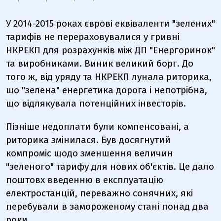
У 2014-2015 роках єврові еквіваленти "зелених"
тарифів не перераховувалися у гривні
НКРЕКП для розрахунків між ДП "Енергоринок"
та виробниками. Виник великий борг. До
того ж, від уряду та НКРЕКП лунала риторика,
що "зелена" енергетика дорога і непотрібна,
що відлякувала потенційних інвесторів.
Пізніше недоплати були компенсовані, а
риторика змінилася. Був досягнутий
компроміс щодо зменшення величин
"зеленого" тарифу для нових об'єктів. Це дало
поштовх введенню в експлуатацію
електростанцій, переважно сонячних, які
перебували в замороженому стані понад два
роки.