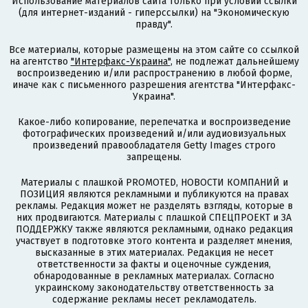
Использование материалов сайта только при условии ссылки
(для интернет-изданий - гиперссылки) на "Экономическую
правду".
Все материалы, которые размещены на этом сайте со ссылкой
на агентство
"Интерфакс-Украина"
, не подлежат дальнейшему
воспроизведению и/или распространению в любой форме,
иначе как с письменного разрешения агентства "Интерфакс-
Украина".
Какое-либо копирование, перепечатка и воспроизведение
фотографических произведений и/или аудиовизуальных
произведений правообладателя Getty Images строго
запрещены.
Материалы с плашкой PROMOTED, НОВОСТИ КОМПАНИЙ и
ПОЗИЦИЯ являются рекламными и публикуются на правах
рекламы. Редакция может не разделять взгляды, которые в
них продвигаются. Материалы с плашкой СПЕЦПРОЕКТ и ЗА
ПОДДЕРЖКУ также являются рекламными, однако редакция
участвует в подготовке этого контента и разделяет мнения,
высказанные в этих материалах. Редакция не несет
ответственности за факты и оценочные суждения,
обнародованные в рекламных материалах. Согласно
украинскому законодательству ответственность за
содержание рекламы несет рекламодатель.