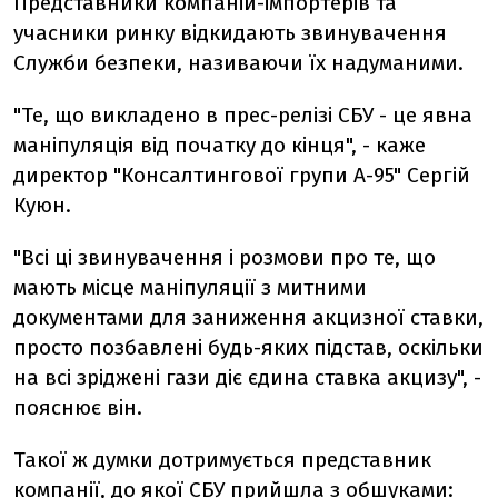
Представники компаній-імпортерів та
учасники ринку відкидають звинувачення
Служби безпеки, називаючи їх надуманими.
"Те, що викладено в прес-релізі СБУ - це явна
маніпуляція від початку до кінця", - каже
директор "Консалтингової групи А-95" Сергій
Куюн.
"Всі ці звинувачення і розмови про те, що
мають місце маніпуляції з митними
документами для заниження акцизної ставки,
просто позбавлені будь-яких підстав, оскільки
на всі зріджені гази діє єдина ставка акцизу", -
пояснює він.
Такої ж думки дотримується представник
компанії, до якої СБУ прийшла з обшуками: