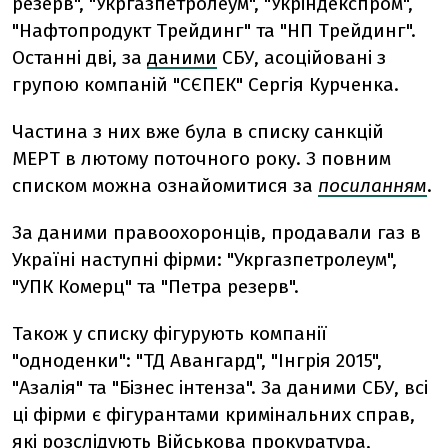
резерв", "Укргазпетролеум", "Укріндекспром",
"Нафтопродукт Трейдинг" та "НП Трейдинг".
Останні дві, за
даними
СБУ, асоційовані з
групою компаній "СЄПЕК" Сергія Курченка.
Частина з них вже була в списку санкцій
МЕРТ в лютому поточного року. З повним
списком можна ознайомитися за
посиланням
.
За даними правоохоронців, продавали газ в
Україні наступні фірми: "Укргазпетролеум",
"УПК Комерц" та "Петра резерв".
Також у списку фігурують компанії
"одноденки": "ТД Авангард", "Інгрія 2015",
"Азалія" та "Бізнес інтенза". За даними СБУ, всі
ці фірми є фігурантами кримінальних справ,
які розслідують Військова прокуратура,