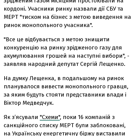
зрідженим газом місяцями простоювали на
кордоні. Учасники ринку назвали дії СБУ та
МЕРТ "тиском на бізнес з метою виведення на
ринок монопольного учасника".
"Все це відбувається з метою знищити
конкуренцію на ринку зрідженого газу для
акумулювання грошей на наступні вибори", -
заявляв народний депутат Сергій Лещенко.
На думку Лещенка, в подальшому на ринок
планувалося вивести монопольного гравця,
за яким будуть стояти представники влади і
Віктор Медведчук.
Як з’ясували
"Схеми"
, поки 16 компаній з
санкційного списку МЕРТ були заблоковані,
на Українську енергетичну біржу виставили