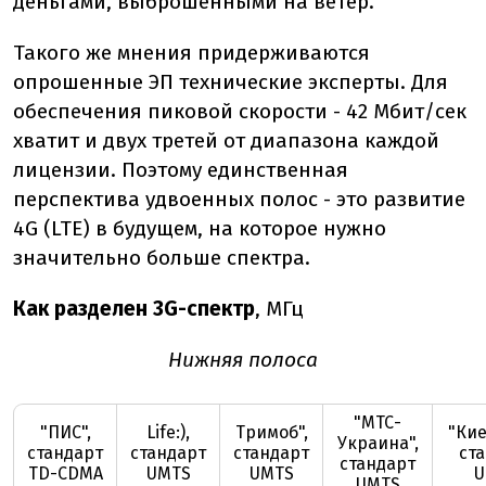
деньгами, выброшенными на ветер.
Такого же мнения придерживаются
опрошенные ЭП технические эксперты. Для
обеспечения пиковой скорости - 42 Мбит/сек
хватит и двух третей от диапазона каждой
лицензии. Поэтому единственная
перспектива удвоенных полос - это развитие
4G (LTE) в будущем, на которое нужно
значительно больше спектра.
Как разделен 3G-спектр
, МГц
Нижняя полоса
"МТС-
"ПИС",
Life:),
Тримоб",
"Кие
Украина",
стандарт
стандарт
стандарт
ст
стандарт
TD-CDMA
UMTS
UMTS
U
UMTS