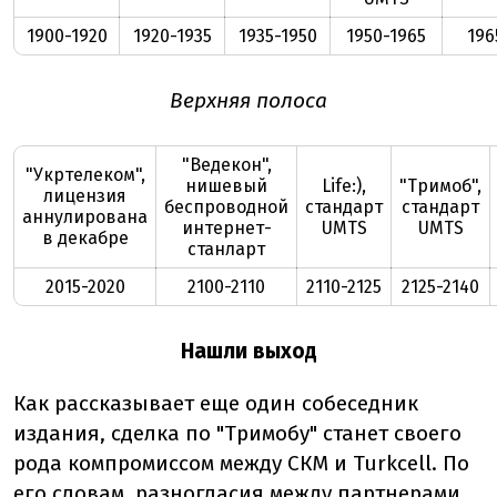
1900-1920
1920-1935
1935-1950
1950-1965
196
Верхняя полоса
"Ведекон",
"Укртелеком",
нишевый
Life:),
"Тримоб",
лицензия
беспроводной
стандарт
стандарт
аннулирована
интернет-
UMTS
UMTS
в декабре
станларт
2015-2020
2100-2110
2110-2125
2125-2140
Нашли выход
Как рассказывает еще один собеседник
издания, сделка по "Тримобу" станет своего
рода компромиссом между СКМ и Turkcell. По
его словам, разногласия между партнерами