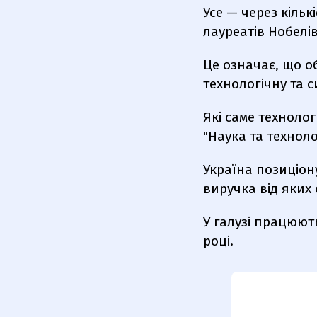
Усе — через кільк
лауреатів Нобелів
Це означає, що об
технологічну та с
Які саме технолог
"Наука та технол
Україна позиціон
виручка від яких 
У галузі працюють
році.