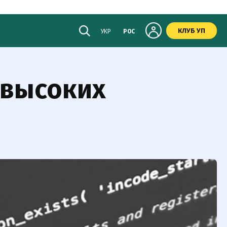
КЛУБ УП
УКР
РОС
 высоких