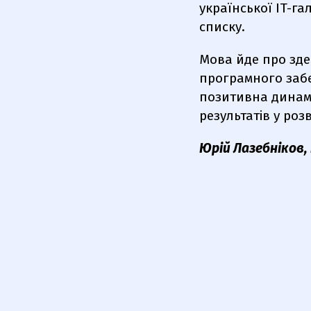
української IT-га
списку.
Мова йде про зде
програмного заб
позитивна динамік
результатів у роз
Юрій Лазебніков,