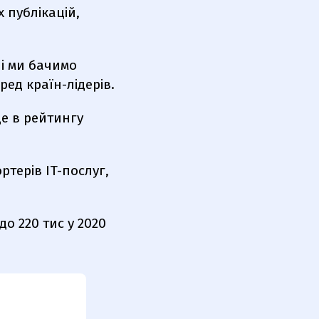
х публікацій,
 і ми бачимо
ред країн-лідерів.
це в рейтингу
ртерів IT-послуг,
до 220 тис у 2020