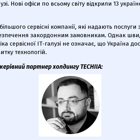
лузі. Нові офіси по всьому світу відкрили 13 украї
більшого сервісні компанії, які надають послуги 
езпечення закордонним замовникам. Однак швид
а сервісної ІТ-галузі не означає, що Україна до
витку технологій.
 керівний партнер холдингу TECHIIA: