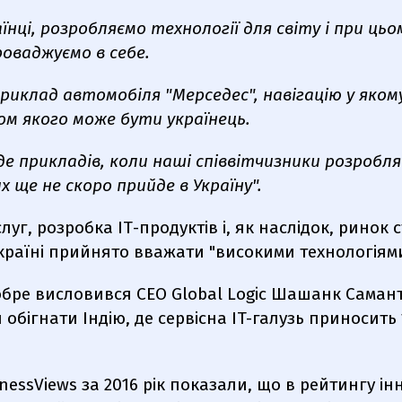
їнці, розробляємо технології для світу і при цьо
оваджуємо в себе.
иклад автомобіля "Мерседес", навігацію у яком
мом якого може бути українець.
де прикладів, коли наші співвітчизники розробл
 ще не скоро прийде в Україну".
луг, розробка ІТ-продуктів і, як наслідок, ринок с
Україні прийнято вважати "високими технологіями
ре висловився CEO Global Logic Шашанк Самант:
обігнати Індію, де сервісна IT-галузь приносить
nessViews за 2016 рік показали, що в рейтингу і