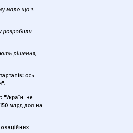
му мало що з
у розробили
яють рішення,
тартапів: ось
".
 "Україні не
 150 млрд дол на
нноваційних