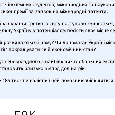
ість іноземних студентів, міжнародних та наукови
ської премії та заявок на міжнародні патенти.
раз країни третього світу поступово змінюється,
ильну Україну з потенціалом посісти своє місце се
ії розвиваються і чому? Чи допомагає Україні міс
огії" покращувати свій економічний стан?
ує себе як одного з найбільших глобальних експо
становить близько 5 млрд дол на рік.
 185 тис спеціалістів і цей показник збільшиться 