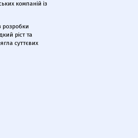
нських компаній із
з розробки
кий ріст та
сягла суттєвих