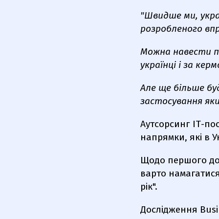
"Швидше ми, укра
розробленого впр
Можна навести пр
українці і за кер
Але ще більше бу
застосування яких
Аутсорсинг ІТ-пос
напрямки, які в 
Щодо першого доб
варто намагатися 
рік".
Дослідження Busi