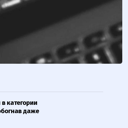
 в категории
 обогнав даже