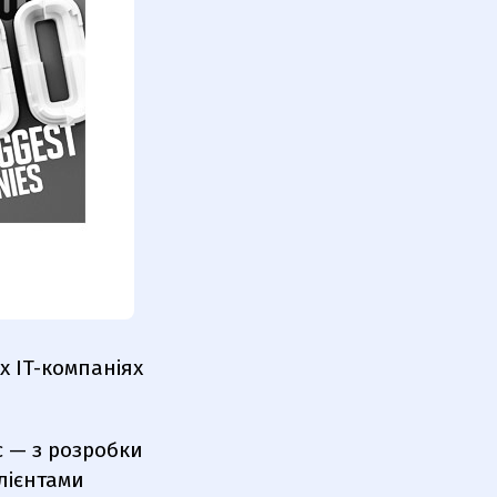
их IT-компаніях
с — з розробки
лієнтами