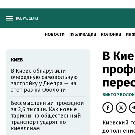
ВСЕ РАЗДЕЛЫ
НОВОСТИ
ПУБЛИКАЦИИ
КОЛОНКИ
ИНФ
В Кие
КИЕВ
проф
В Киеве обнаружили
очередную самовольную
пере
застройку у Днепра — на
этот раз на Оболони
ВИКТОР ВОЛОК
Бессмысленный проездной
за 3,6 тысячи. Как новые
тарифы на общественный
транспорт ударят по
Киевский го
киевлянам
дополнение