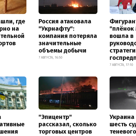
шли, где
Россия атаковала
Фигуран
рно на
"Укрнафту":
"плёнок
ительной
компания потеряла
вошла в
ортов
значительные
руковод
объемы добычи
стратег
госпред
7 АВГУСТА, 16:50
7 АВГУСТА, 17:10
а
"Эпицентр"
Украина
ативные
рассказал, сколько
шесть су
шения
торговых центров
теневог