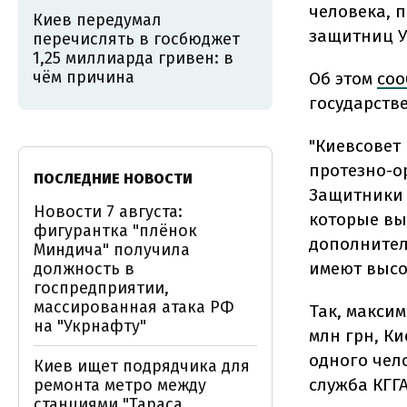
человека, 
Киев передумал
защитниц 
перечислять в госбюджет
1,25 миллиарда гривен: в
чём причина
Об этом
со
государств
"Киевсовет
протезно-о
ПОСЛЕДНИЕ НОВОСТИ
Защитники 
Новости 7 августа:
которые вы
фигурантка "плёнок
дополнител
Миндича" получила
имеют высо
должность в
госпредприятии,
массированная атака РФ
Так, максим
на "Укрнафту"
млн грн, Ки
одного чело
Киев ищет подрядчика для
служба КГГА
ремонта метро между
станциями "Тараса