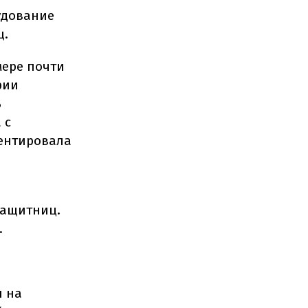
удование
ц.
мере почти
рии
ь
 с
ментировала
Защитниц.
.
н на