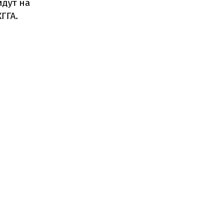
йдут на
КГГА.