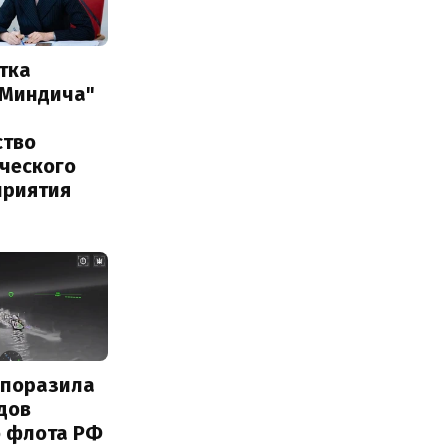
тка
 Миндича"
ство
ического
приятия
 поразила
дов
о флота РФ