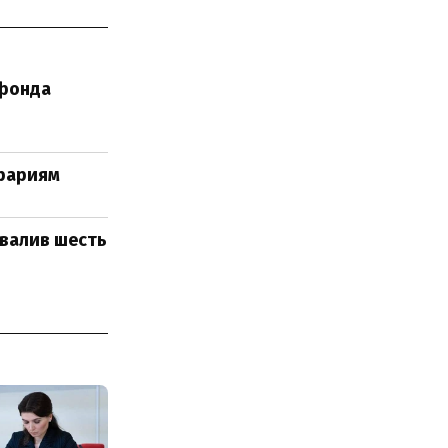
 фонда
грариям
овалив шесть