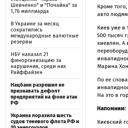
Шевченко" и "Почайна" за
Кроме того
1,76 миллиарда
авто людям
В Украине за месяц
Киев уже в
сократились
500 тысяч 
международные валютные
резервы
киевлян. А 
переоборуд
НБУ наказал 21
инвалиднос
финорганизацию за
Марина Хо
нарушения, среди них
Райффайзен
По ее слова
Нацбанк разрешил не
инвалиднос
признавать дефолт
На это в г
предприятий на фоне атак
РФ
Напомним:
Украина поразила шесть
судов теневого флота РФ и
Киевский г
10 энергоузлов