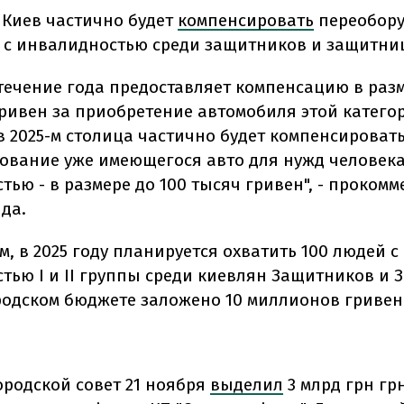
, Киев частично будет
компенсировать
переобор
 с инвалидностью среди защитников и защитни
 течение года предоставляет компенсацию в раз
гривен за приобретение автомобиля этой катего
в 2025-м столица частично будет компенсироват
ование уже имеющегося авто для нужд человека
тью - в размере до 100 тысяч гривен", - проком
нда.
м, в 2025 году планируется охватить 100 людей с
тью І и ІІ группы среди киевлян Защитников и 
ородском бюджете заложено 10 миллионов гривен
ородской совет 21 ноября
выделил
3 млрд грн гр