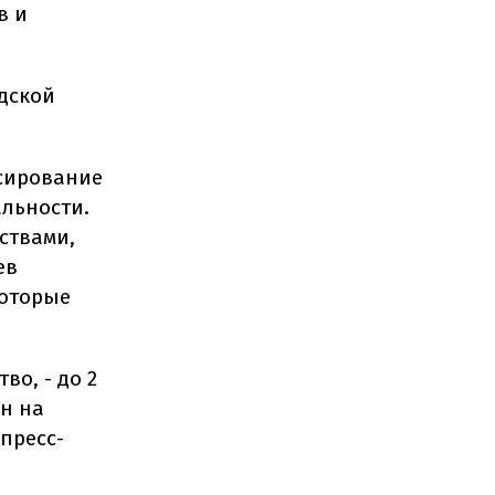
в и
дской
нсирование
льности.
ствами,
ев
которые
во, - до 2
ен на
 пресс-