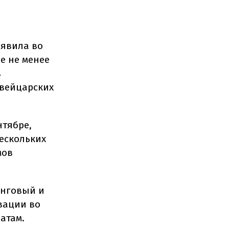
заявила во
е не менее
в
швейцарских
нтябре,
ескольких
мов
инговый и
вации во
атам.