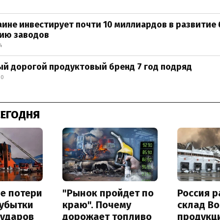
раине инвестирует почти 10 миллиардов в развитие 
ию заводов
4
мый дорогой продуктовый бренд 7 год подряд
00
СЕГОДНЯ
е потери
"Рынок пройдет по
Россия 
 убытки
краю". Почему
склад Bo
 ударов
дорожает топливо
продукц