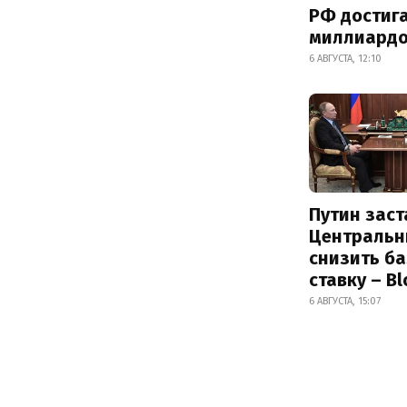
РФ достиг
миллиард
6 АВГУСТА, 12:10
Путин заст
Центральн
снизить б
ставку – B
6 АВГУСТА, 15:07