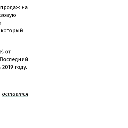
 продаж на
азовую
о
 который
% от
 Последний
 2019 году.
,
остается