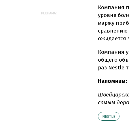
Компания п
РЕКЛАМА:
уровне бол
маржу приб
сравнению 
ожидается 
Компания у
общего объ
раз Nestle 
Напомним:
Швейцарска
самым доро
NESTLE