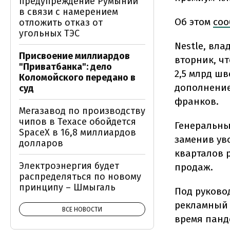
предупреждение Румынии
в связи с намерением
Об этом
соо
отложить отказ от
угольных ТЭС
Nestle, вла
Присвоение миллиардов
вторник, ч
"Приватбанка": дело
2,5 млрд шв
Коломойского передано в
дополнение
суд
франков.
Мегазавод по производству
чипов в Техасе обойдется
Генеральны
SpaceX в 16,8 миллиардов
заменив ув
долларов
кварталов 
Электроэнергия будет
продаж.
распределяться по новому
принципу – Шмыгаль
Под руково
рекламный 
ВСЕ НОВОСТИ
время панд