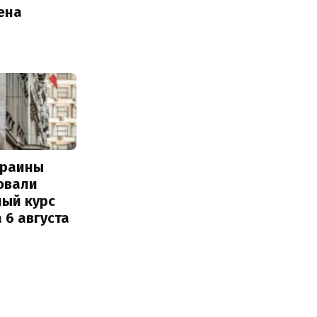
ена
краины
овали
ный курс
 6 августа