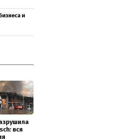
бизнеса и
разрушила
sch: вся
ия