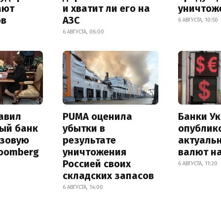
ают
и хватит ли его на
уничтож
ов
АЗС
6 АВГУСТА, 10:50
6 АВГУСТА, 06:00
авил
PUMA оценила
Банки У
ый банк
убытки в
опублик
азовую
результате
актуаль
loomberg
уничтожения
валют на
Россией своих
6 АВГУСТА, 11:20
складских запасов
6 АВГУСТА, 14:00