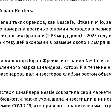
бщает
Reuters.
делец таких брендов, как Nescafe, KitKat и Milo, 
то намерена достичь экономии расходов в размер
ейцарских франков (2,83 млрд долл) к 2027 году 
 к текущей экономии в размере около 1,2 млрд 
й директор Лоран Фрейкс возглавил Nestle в се
оленного Марка Шнайдера, который в течение н
разочаровывал инвесторов слабым ростом объе
дством Шнайдера Nestle сократила свой маркет
бюджет, а также уменьшила инвестиции в инно
емии COVID-19, что привело к значительным затр