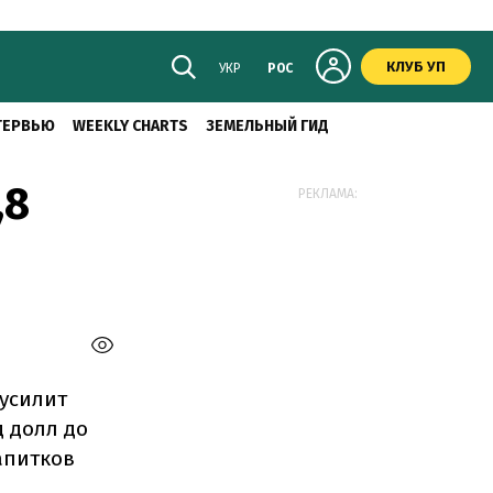
КЛУБ УП
УКР
РОС
ТЕРВЬЮ
WEEKLY CHARTS
ЗЕМЕЛЬНЫЙ ГИД
,8
РЕКЛАМА:
 усилит
д долл до
апитков