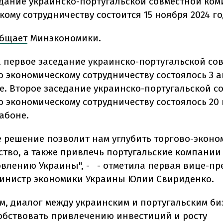
едание украинско-португальской совместной ком
ому сотрудничеству состоится 15 ноября 2024 го
бщает
Минэкономики.
, первое заседание украинско-португальской со
о экономическому сотрудничеству состоялось 3 а
ве. Второе заседание украинско-португальской с
о экономическому сотрудничеству состоялось 20
абоне.
е решение позволит нам углубить торгово-эконо
ство, а также привлечь португальские компании
овлению Украины", - - отметила первая вице-пр
министр экономики Украины Юлии Свириденко.
ам, диалог между украинским и португальским б
обствовать привлечению инвестиций и росту