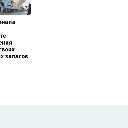
енила
те
ения
своих
их запасов