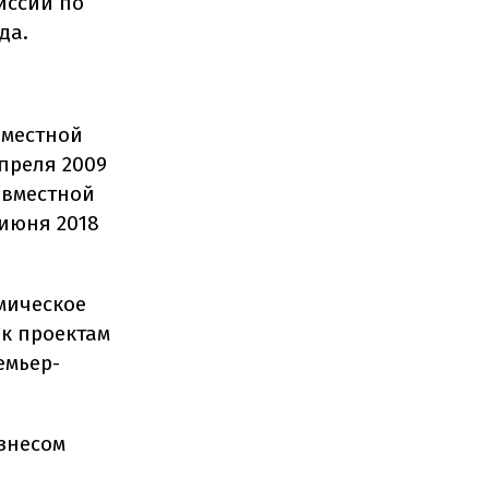
иссии по
да.
вместной
преля 2009
овместной
 июня 2018
мическое
 к проектам
емьер-
изнесом