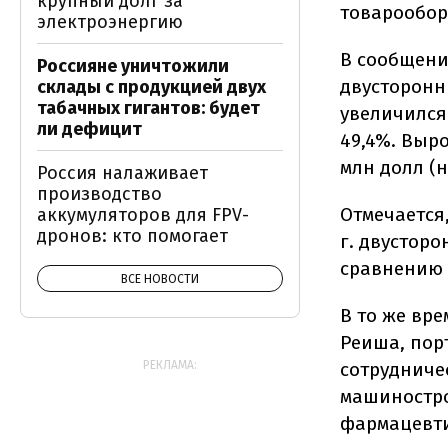
крупный долг за
товарообор
электроэнергию
В сообщении
Россияне уничтожили
двусторонн
склады с продукцией двух
табачных гигантов: будет
увеличился
ли дефицит
49,4%. Выро
млн долл (н
Россия налаживает
производство
Отмечается,
аккумуляторов для FPV-
дронов: кто помогает
г. двусторо
сравнению 
ВСЕ НОВОСТИ
В то же вр
Реиша, пор
РЕКЛАМА:
сотрудничес
машиностро
фармацевти