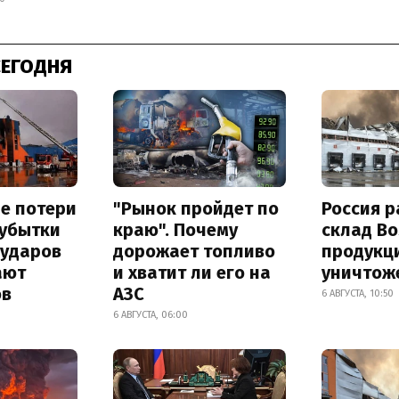
СЕГОДНЯ
е потери
"Рынок пройдет по
Россия 
 убытки
краю". Почему
склад Bo
 ударов
дорожает топливо
продукц
ают
и хватит ли его на
уничтож
ов
АЗС
6 АВГУСТА, 10:50
6 АВГУСТА, 06:00