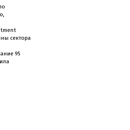
по
ю,
stment
ины сектора
ание 95
вила