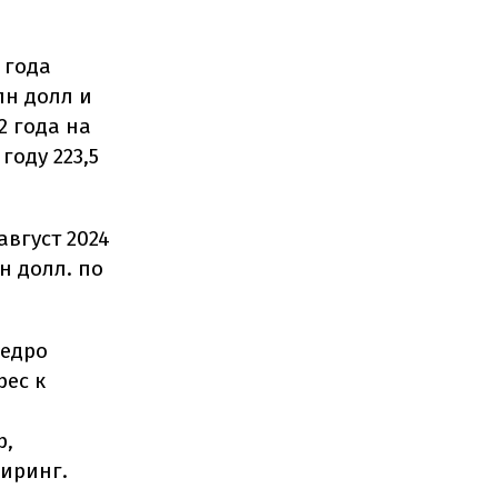
 года
лн долл и
2 года на
году 223,5
август 2024
н долл. по
Педро
ес к
р,
иринг.