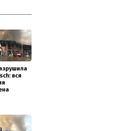
разрушила
sch: вся
ия
ена