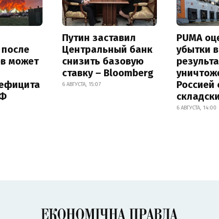
Путин заставил
PUMA оц
s после
Центральный банк
убытки в
ов может
снизить базовую
результа
ставку – Bloomberg
уничтож
дефицита
Россией 
6 АВГУСТА, 15:07
РФ
складск
6 АВГУСТА, 14:00