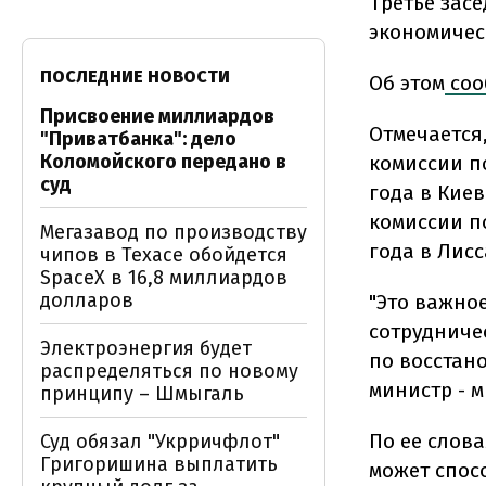
Третье зас
экономическ
ПОСЛЕДНИЕ НОВОСТИ
Об этом
соо
Присвоение миллиардов
Отмечается
"Приватбанка": дело
Коломойского передано в
комиссии п
суд
года в Кие
комиссии п
Мегазавод по производству
года в Лисс
чипов в Техасе обойдется
SpaceX в 16,8 миллиардов
долларов
"Это важно
сотрудниче
Электроэнергия будет
по восстан
распределяться по новому
министр - 
принципу – Шмыгаль
По ее слов
Суд обязал "Укрричфлот"
Григоришина выплатить
может спос