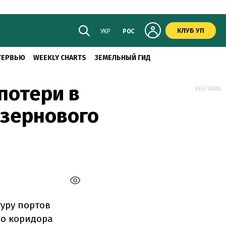
КЛУБ УП
УКР
РОС
ТЕРВЬЮ
WEEKLY CHARTS
ЗЕМЕЛЬНЫЙ ГИД
потери в
РЕКЛАМА:
 зернового
уру портов
го коридора