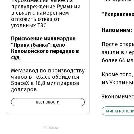
Еврокомиссия вынесла
предупреждение Румынии
в связи с намерением
"
Исправлен
отложить отказ от
угольных ТЭС
Напомним:
Присвоение миллиардов
После откр
"Приватбанка": дело
Коломойского передано в
зашли в че
суд
более 64 мл
Мегазавод по производству
Кроме того
чипов в Техасе обойдется
из Украины
SpaceX в 16,8 миллиардов
долларов
Экономичес
ВСЕ НОВОСТИ
МИНАГРОПОЛ
РЕКЛАМА: