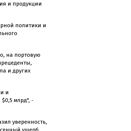
ия и продукции
арной политики и
льного
о, на портовую
прецеденты,
ла и других
ии и
0,5 млрд", -
азил уверенность,
есенный ущерб.