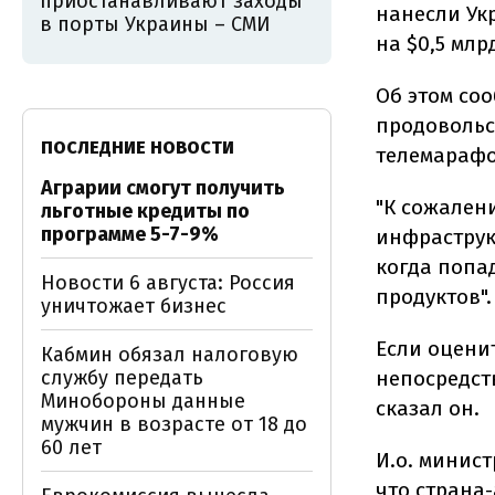
приостанавливают заходы
нанесли Ук
в порты Украины – СМИ
на $0,5 млр
Об этом со
продовольс
ПОСЛЕДНИЕ НОВОСТИ
телемараф
Аграрии смогут получить
"К сожален
льготные кредиты по
программе 5-7-9%
инфраструк
когда попа
Новости 6 августа: Россия
продуктов".
уничтожает бизнес
Если оценит
Кабмин обязал налоговую
службу передать
непосредств
Минобороны данные
сказал он.
мужчин в возрасте от 18 до
60 лет
И.о. минис
что страна