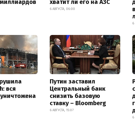
 миллиардов
хватит ли его на АЗС
6 АВГУСТА, 06:00
6
зрушила
Путин заставил
h: вся
Центральный банк
 уничтожена
снизить базовую
ставку – Bloomberg
6 АВГУСТА, 15:07
6