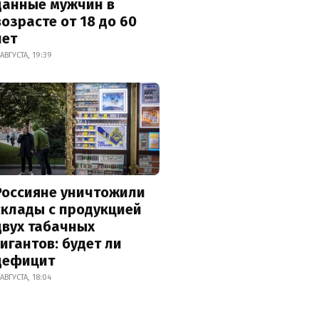
данные мужчин в
возрасте от 18 до 60
лет
 АВГУСТА, 19:39
Россияне уничтожили
склады с продукцией
двух табачных
гигантов: будет ли
дефицит
 АВГУСТА, 18:04