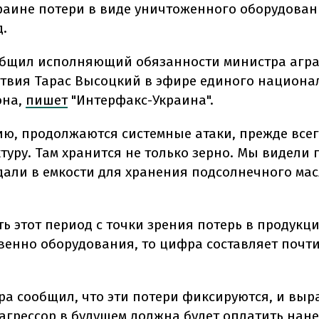
раине потери в виде уничтоженного оборудован
д.
общил исполняющий обязанности министра агр
твия Тарас Высоцкий в эфире единого национа
она,
пишет
"Интерфакс-Украина".
ию, продолжаются системные атаки, прежде всег
туру. Там хранится не только зерно. Мы видели 
дали в емкости для хранения подсолнечного мас
ь этот период с точки зрения потерь в продукц
енно оборудования, то цифра составляет почти $
тра сообщил, что эти потери фиксируются, и выр
-агрессор в будущем должна будет оплатить нан