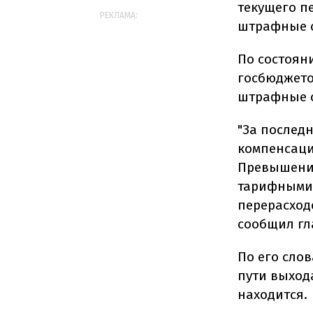
текущего пе
РЕКЛАМА:
штрафные 
По состоян
госбюджетом
штрафные с
"За последн
компенсации
Превышение
тарифными 
перерасходо
сообщил гл
По его сло
пути выход
находится.