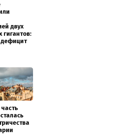
е
или
с
ией двух
 гигантов:
и дефицит
 часть
осталась
тричества
арии