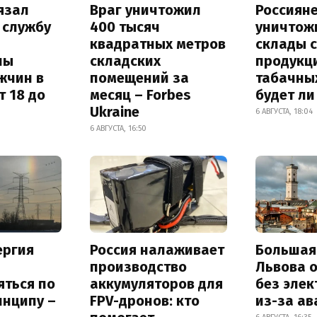
язал
Враг уничтожил
Россиян
 службу
400 тысяч
уничтож
квадратных метров
склады 
ны
складских
продукц
жчин в
помещений за
табачных
т 18 до
месяц – Forbes
будет л
Ukraine
6 АВГУСТА, 18:04
6 АВГУСТА, 16:50
ергия
Россия налаживает
Большая
производство
Львова 
яться по
аккумуляторов для
без элек
инципу –
FPV-дронов: кто
из-за ав