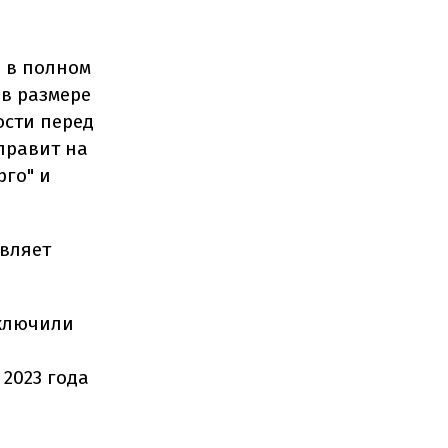
ь в полном
в размере
ости перед
аправит на
рго" и
вляет
аключили
 2023 года