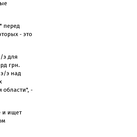
вые
" перед
оторых - это
/э для
рд грн.
э/э над
х
области", -
е и ищет
ом