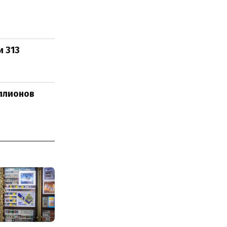
 313
ллионов