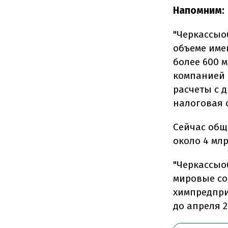
Напомним:
"Черкассыо
объеме име
более 600 
компанией в
расчеты с д
налоговая 
Сейчас общ
около 4 млр
"Черкассыоб
мировые со
химпредприя
до апреля 2