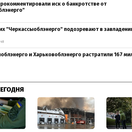
рокомментировали иск о банкротстве от
блэнерго"
х "Черкассыоблэнерго" подозревают в завладении
:48
облэнерго и Харьковоблэнерго растратили 167 ми
СЕГОДНЯ