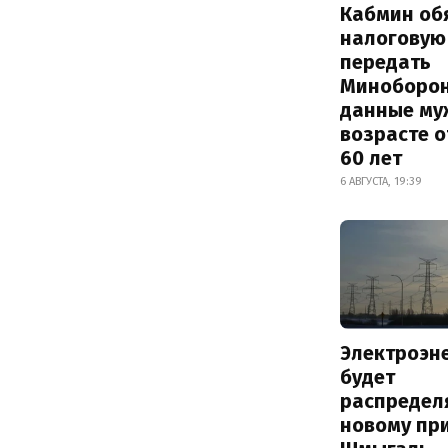
Кабмин об
налоговую
передать
Миноборо
данные му
возрасте о
60 лет
6 АВГУСТА, 19:39
Электроэн
будет
распредел
новому пр