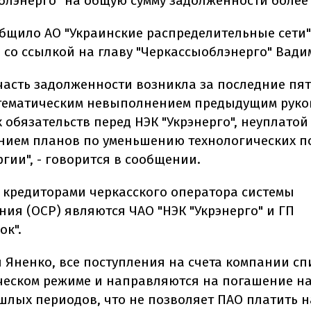
блэнерго" на общую сумму задолженности более 
общило АО "Украинские распределительные сети" 
е со ссылкой на главу "Черкассыоблэнерго" Вади
часть задолженности возникла за последние пят
стематическим невыполнением предыдущим руко
 обязательств перед НЭК "Укрэнерго", неуплатой
ием планов по уменьшению технологических п
гии", - говорится в сообщении.
кредиторами черкасского оператора системы
ния (ОСР) являются ЧАО "НЭК "Укрэнерго" и ГП
ок".
л Яненко, все поступления на счета компании с
ческом режиме и направляются на погашение н
шлых периодов, что не позволяет ПАО платить 