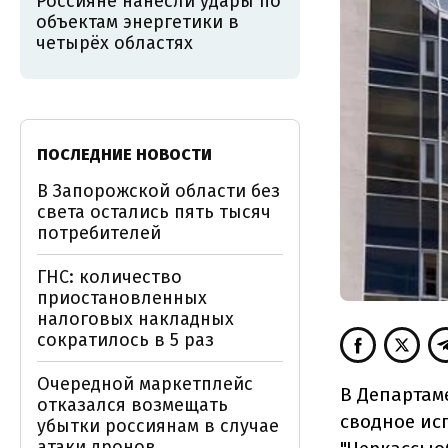
Россияне нанесли удары по
объектам энергетики в
четырёх областях
ПОСЛЕДНИЕ НОВОСТИ
В Запорожской области без
света остались пять тысяч
потребителей
ГНС: количество
приостановленных
налоговых накладных
сократилось в 5 раз
Очередной маркетплейс
В Департам
отказался возмещать
сводное ис
убытки россиянам в случае
атаки дронов