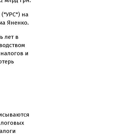
2 млрд грн.
("УРС") на
ма Яненко.
ь лет в
водством
 налогов и
отерь
писываются
алоговых
налоги