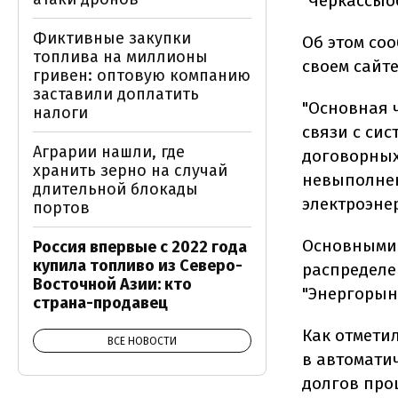
"Черкассыо
Фиктивные закупки
Об этом со
топлива на миллионы
своем сайт
гривен: оптовую компанию
заставили доплатить
"Основная 
налоги
связи с си
Аграрии нашли, где
договорных
хранить зерно на случай
невыполнен
длительной блокады
электроэнер
портов
Основными 
Россия впервые с 2022 года
купила топливо из Северо-
распределе
Восточной Азии: кто
"Энергорын
страна-продавец
Как отмети
ВСЕ НОВОСТИ
в автомати
долгов про