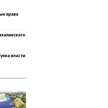
ые права
ахалинского
тупка власти