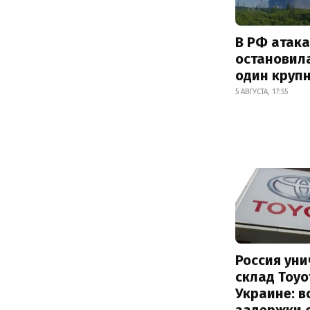
В РФ атак
остановил
один круп
5 АВГУСТА, 17:55
Россия ун
склад Toyo
Украине: 
задержки 