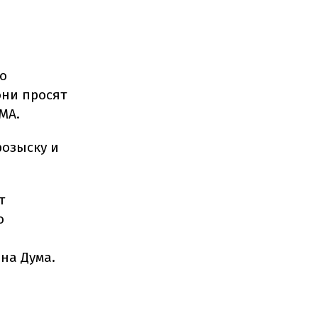
о
они просят
МА.
розыску и
т
о
на Дума.