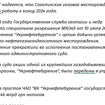
 надеется, что Сахалинское газовое месторож
т
работу к концу 2024 года.
3 года Государственная служба геологии и недр
ла специальное разрешение №6349 от 10 июля 20
енное "Укрнефтебурению" с целью добычи угле
го нефтегазоконденсатного месторождения.
ение прекратили во исполнение постановлени
ного административного суда.
 суда акции одной из крупнейших газодобываю
краины, "Укрнефтебурение", были
переданы
в уп
ев простоя ЧАО "ВК "Укрнефтебурение" государс
,46 млрд грн налогов.