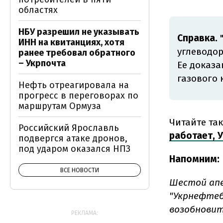
областях
НБУ разрешил не указывать
Справка.
"
ИНН на квитанциях, хотя
углеводор
ранее требовал обратного
– Укрпочта
Ее доказа
газового 
Нефть отреагировала на
прогресс в переговорах по
маршрутам Ормуза
Читайте та
Российский Ярославль
работает, 
подвергся атаке дронов,
под ударом оказался НПЗ
Напомним:
ВСЕ НОВОСТИ
Шестой ап
"Укрнефтеб
возобновит
РЕКЛАМА: