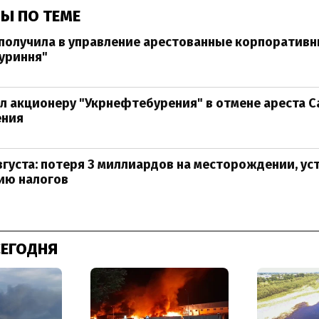
Ы ПО ТЕМЕ
получила в управление арестованные корпоративн
уриння"
л акционеру "Укрнефтебурения" в отмене ареста С
ения
вгуста: потеря 3 миллиардов на месторождении, ус
ию налогов
0
СЕГОДНЯ