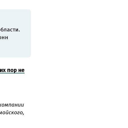
бласти.
тонн
их пор не
компании
мойского,