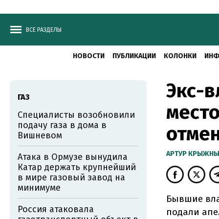
ВСЕ РАЗДЕЛЫ
НОВОСТИ
ПУБЛИКАЦИИ
КОЛОНКИ
ИНФ
Экс-в
ГАЗ
место
Специалисты возобновили
подачу газа в дома в
отмен
Вишневом
АРТУР КРЫЖН
Атака в Ормузе вынудила
Катар держать крупнейший
в мире газовый завод на
минимуме
Бывшие вла
Россия атаковала
подали апе