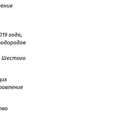
дение
19 года,
водородов
я Шестого
щих
равление
тво