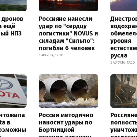
а дронов
Россияне нанесли
Днестро
а ещё
удар по "сердцу
водохра
ный НПЗ
логистики" NOVUS и
обмелел
складам "Сильпо":
уровня
погибли 6 человек
естеств
русла
5 АВГУСТА, 12:30
5 АВГУСТА, 13:20
ичтожила
Россия методично
Россиян
ta в
наносит удары по
полност
возможны
Бортницкой
уничтож
с
станции аэрации:
логисти