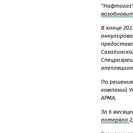
"Нафтогаз"
возобнови
В конце 202
аннулирова
предоставл
Сахалинско
Спецразреш
апелляцион
По решению
компаний У
АРМА.
За 6 месяц
потеряло
2