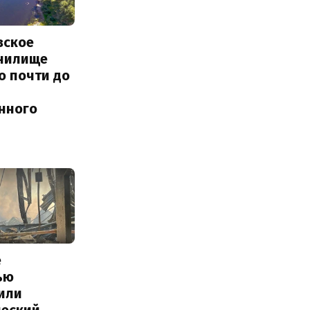
вское
нилище
о почти до
енного
е
ью
или
ческий