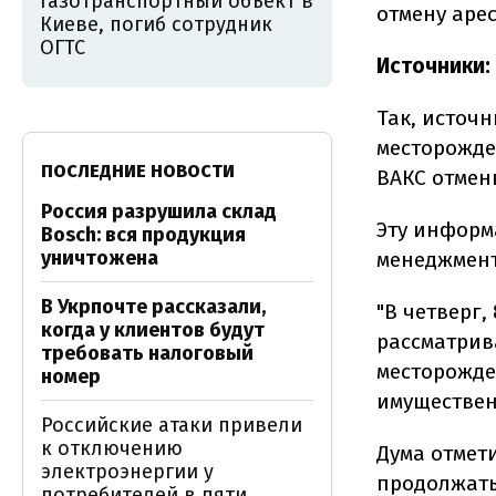
газотранспортный объект в
отмену арес
Киеве, погиб сотрудник
ОГТС
Источники:
Так, источ
месторожде
ПОСЛЕДНИЕ НОВОСТИ
ВАКС отмени
Россия разрушила склад
Эту информ
Bosch: вся продукция
уничтожена
менеджмент
В Укрпочте рассказали,
"В четверг
когда у клиентов будут
рассматрив
требовать налоговый
месторожде
номер
имущественн
Российские атаки привели
к отключению
Дума отмети
электроэнергии у
продолжать
потребителей в пяти