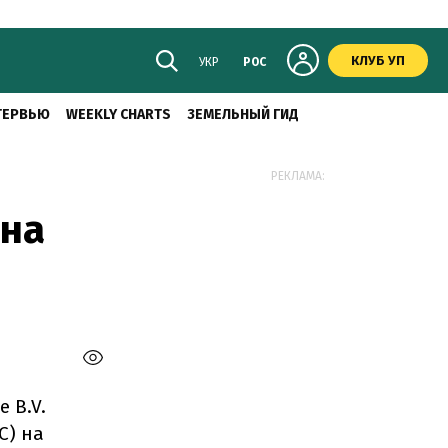
КЛУБ УП
УКР
РОС
ТЕРВЬЮ
WEEKLY CHARTS
ЗЕМЕЛЬНЫЙ ГИД
РЕКЛАМА:
 на
 B.V.
С) на