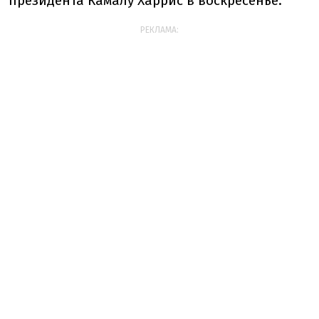
президента Камалу Харрис в воскресенье.
РЕКЛАМА: