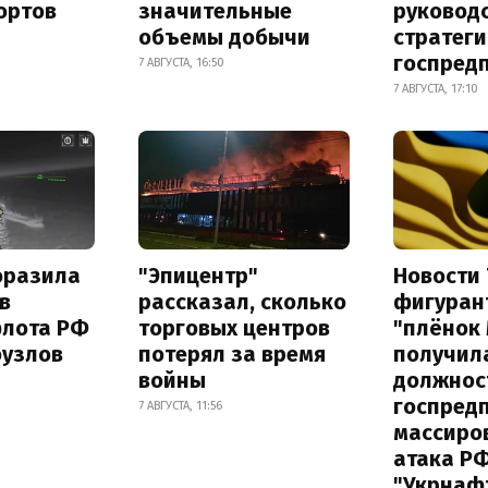
ортов
значительные
руковод
объемы добычи
стратег
госпред
7 АВГУСТА, 16:50
7 АВГУСТА, 17:10
оразила
"Эпицентр"
Новости 
в
рассказал, сколько
фигуран
флота РФ
торговых центров
"плёнок
оузлов
потерял за время
получил
войны
должнос
госпред
7 АВГУСТА, 11:56
массиро
атака Р
"Укрнаф