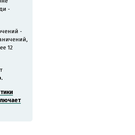
оне
ди -
ючений -
раничений,
ее 12
т
.
етики
ключает