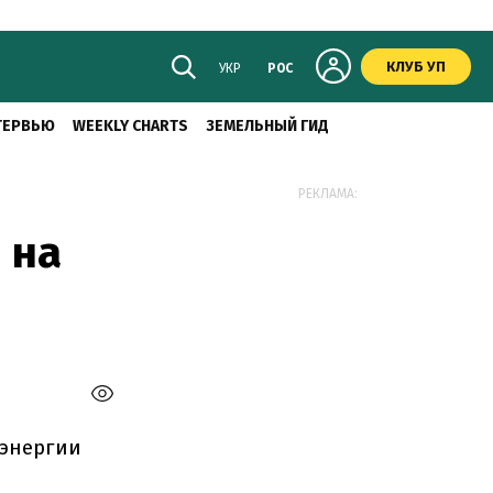
КЛУБ УП
УКР
РОС
ТЕРВЬЮ
WEEKLY CHARTS
ЗЕМЕЛЬНЫЙ ГИД
РЕКЛАМА:
 на
оэнергии