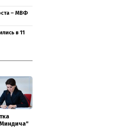
оста – МВФ
лись в 11
тка
 Миндича"