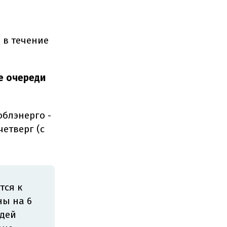
 в течение
е очереди
блэнерго -
етверг (с
тся к
ны на 6
едей