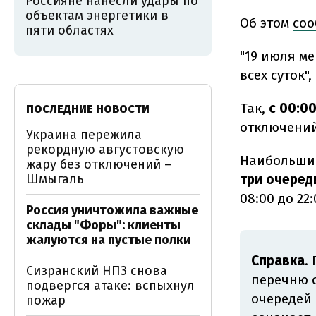
Россияне нанесли удары по
объектам энергетики в
Об этом
со
пяти областях
"19 июля м
всех суток"
Так,
с 00:00
ПОСЛЕДНИЕ НОВОСТИ
отключений
Украина пережила
рекордную августовскую
Наибольшие
жару без отключений –
Шмыгаль
три очеред
08:00 до 22
Россия уничтожила важные
склады "Форы": клиенты
жалуются на пустые полки
Справка
.
Сизранский НПЗ снова
перечню о
подвергся атаке: вспыхнул
очередей 
пожар