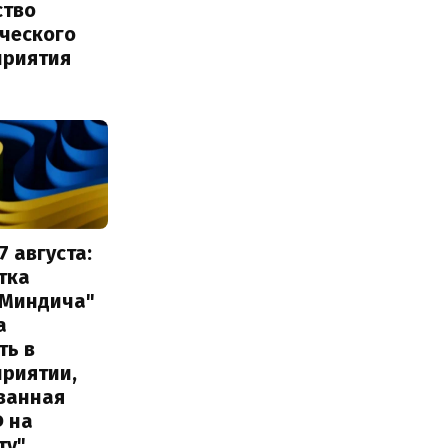
ство
ического
приятия
7 августа:
тка
 Миндича"
а
ть в
приятии,
ванная
Ф на
ту"