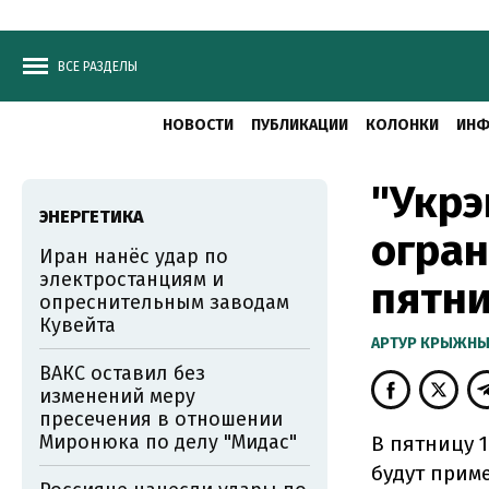
ВСЕ РАЗДЕЛЫ
НОВОСТИ
ПУБЛИКАЦИИ
КОЛОНКИ
ИНФ
"Укрэ
ЭНЕРГЕТИКА
огран
Иран нанёс удар по
электростанциям и
пятн
опреснительным заводам
Кувейта
АРТУР КРЫЖН
ВАКС оставил без
изменений меру
пресечения в отношении
Миронюка по делу "Мидас"
В пятницу 
будут приме