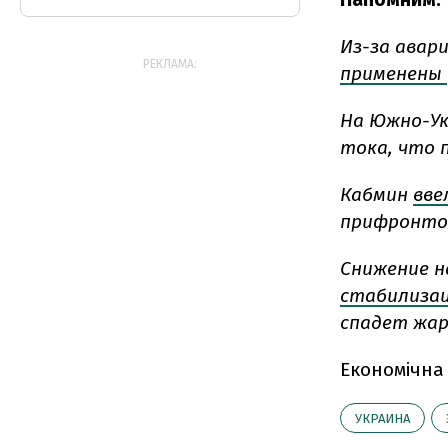
Из-за авари
РЕКЛАМА:
применены
На Южно-Ук
тока, что 
Кабмин
вве
прифронтов
Снижение н
стабилиза
спадет жар
Економічна
УКРАИНА