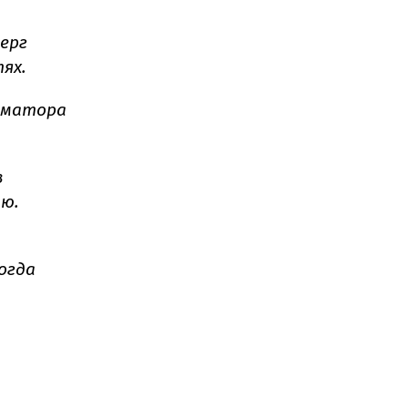
верг
ях.
рматора
в
ью.
огда