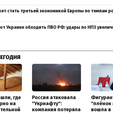
ет стать третьей экономикой Европы по темпам р
т Украине обходить ПВО РФ: удары по НПЗ увеличи
СЕГОДНЯ
шли, где
Россия атаковала
Фигуран
рно на
"Укрнафту":
"плёнок
ительной
компания потеряла
вошла в