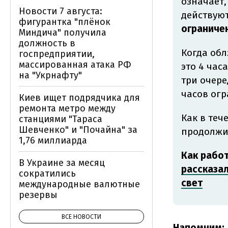
означает,
Новости 7 августа:
действую
фигурантка "плёнок
ограниче
Миндича" получила
должность в
Когда обл
госпредприятии,
массированная атака РФ
это 4 час
на "Укрнафту"
три очере
часов ог
Киев ищет подрядчика для
ремонта метро между
Как в теч
станциями "Тараса
Шевченко" и "Почайна" за
продолжи
1,76 миллиарда
Как рабо
В Украине за месяц
рассказа
сократились
свет
международные валютные
резервы
ВСЕ НОВОСТИ
Напомним: