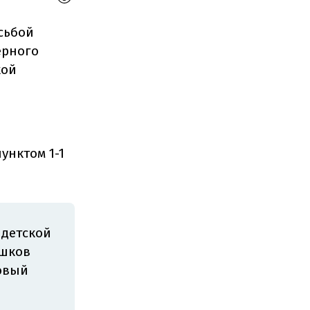
сьбой
ерного
кой
унктом 1-1
 детской
ошков
Новый