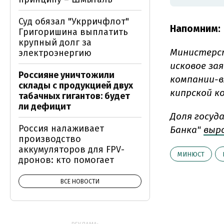
Суд обязал "Укрричфлот"
Напомним:
Григоришина выплатить
крупный долг за
Министерс
электроэнергию
исковое за
Россияне уничтожили
компании-в
склады с продукцией двух
кипрской к
табачных гигантов: будет
ли дефицит
Доля госуд
Россия налаживает
Банка"
выр
производство
аккумуляторов для FPV-
МИНЮСТ
дронов: кто помогает
ВСЕ НОВОСТИ