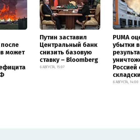
Путин заставил
PUMA оц
s после
Центральный банк
убытки в
ов может
снизить базовую
результа
ставку – Bloomberg
уничтож
дефицита
Россией 
6 АВГУСТА, 15:07
РФ
складск
6 АВГУСТА, 14:00