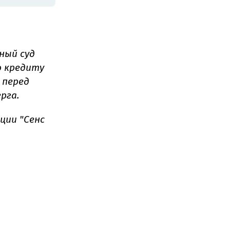
ный суд
о кредиту
 перед
рга.
ции "Сенс