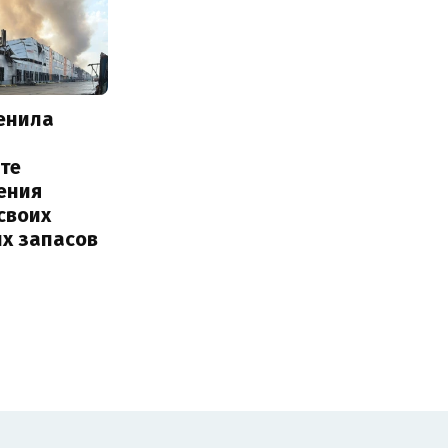
енила
те
ения
своих
их запасов