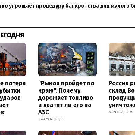
во упрощает процедуру банкротства для малого б
СЕГОДНЯ
е потери
"Рынок пройдет по
Россия 
 убытки
краю". Почему
склад Bo
 ударов
дорожает топливо
продукц
ают
и хватит ли его на
уничтож
ов
АЗС
6 АВГУСТА, 10:50
6 АВГУСТА, 06:00