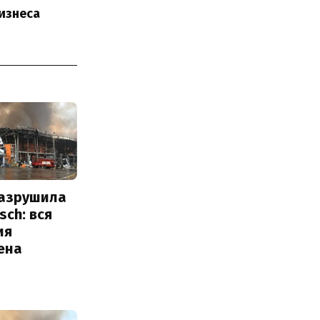
изнеса
разрушила
sch: вся
ия
ена