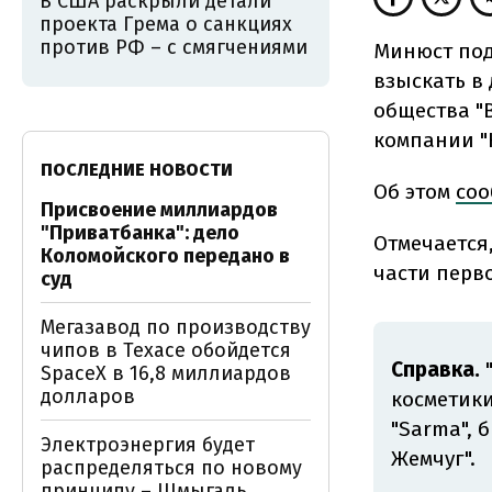
В США раскрыли детали
проекта Грема о санкциях
против РФ – с смягчениями
Минюст под
взыскать в
общества "
компании "
ПОСЛЕДНИЕ НОВОСТИ
Об этом
соо
Присвоение миллиардов
"Приватбанка": дело
Отмечается
Коломойского передано в
части перво
суд
Мегазавод по производству
чипов в Техасе обойдется
Справка.
"
SpaceX в 16,8 миллиардов
долларов
косметики
"Sarma", 
Электроэнергия будет
Жемчуг".
распределяться по новому
принципу – Шмыгаль