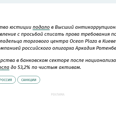
тво юстиции
подало
в Высший антикоррупцион
явление с просьбой списать права требования п
ладельца торгового центра Ocean Plaza в Киеве
омпанией российского олигарха Аркадия Ротенбе
арства в банковском секторе после национализа
осла
до 53,2% по чистым активам.
РОССИЯ
САНКЦИИ
РЕКЛАМА: