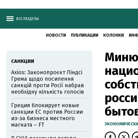
ВСЕ РАЗДЕЛЫ
НОВОСТИ
ПУБЛИКАЦИИ
КОЛОНКИ
ИНФ
Миню
САНКЦИИ
наци
Axios: Законопроєкт Ліндсі
Грема щодо посилення
собст
санкцій проти Росії набрав
необхідну кількість голосів
росси
Греция блокирует новые
быто
санкции ЕС против России
из-за бизнеса местного
магната – FT
ЭКОНОМИЧЕСКА