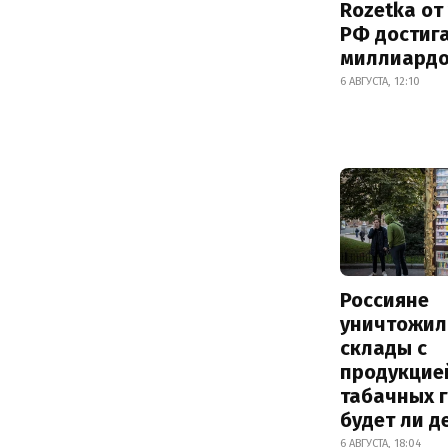
Rozetka от
РФ достиг
миллиард
6 АВГУСТА, 12:10
Россияне
уничтожил
склады с
продукцие
табачных г
будет ли 
6 АВГУСТА, 18:04