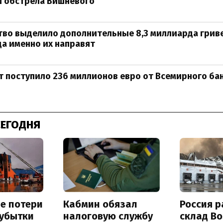
й обстрела Вишневого
во выделило дополнительные 8,3 миллиарда гриве
да именно их направят
 поступило 236 миллионов евро от Всемирного ба
СЕГОДНЯ
е потери
Кабмин обязал
Россия 
 убытки
налоговую службу
склад Bo