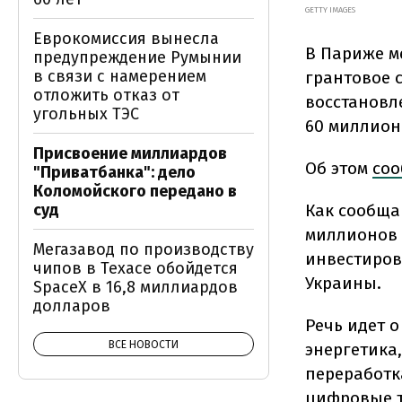
GETTY IMAGES
Еврокомиссия вынесла
В Париже м
предупреждение Румынии
в связи с намерением
грантовое 
отложить отказ от
восстановл
угольных ТЭС
60 миллион
Присвоение миллиардов
Об этом
соо
"Приватбанка": дело
Коломойского передано в
Как сообща
суд
миллионов 
Мегазавод по производству
инвестиров
чипов в Техасе обойдется
Украины.
SpaceX в 16,8 миллиардов
долларов
Речь идет о
ВСЕ НОВОСТИ
энергетика,
переработк
цифровые т