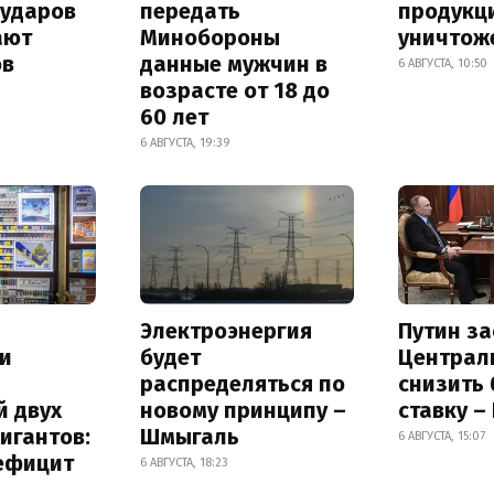
 ударов
передать
продукц
ают
Минобороны
уничтож
ов
данные мужчин в
6 АВГУСТА, 10:50
возрасте от 18 до
60 лет
6 АВГУСТА, 19:39
Электроэнергия
Путин за
и
будет
Централ
распределяться по
снизить
й двух
новому принципу –
ставку –
игантов:
Шмыгаль
6 АВГУСТА, 15:07
дефицит
6 АВГУСТА, 18:23