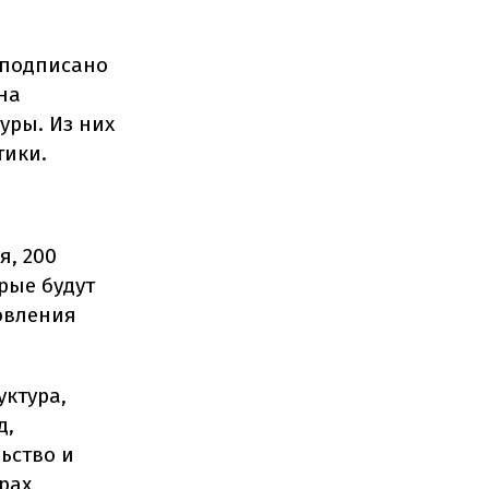
 подписано
на
уры. Из них
тики.
я, 200
рые будут
овления
уктура,
д,
ьство и
рах