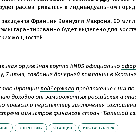
будет рассматриваться в индивидуальном поряд
президента Франции Эмануэля Макрона, 60 мил
уммы гарантированно будет выделено для восс
ских мощностей.
ецкая оружейная группа KNDS официально
офор
, 7 июня, создание дочерней компании в Украине
ство Франции
поддержало
предложение США по
нию доходов от замороженных российских актив
то повысило перспективу заключения соглашени
встрече министров финансов стран "Большой се
АНИЕ
ЭНЕРГЕТИКА
ФРАНЦИЯ
ИНФРАСТУКТУРА