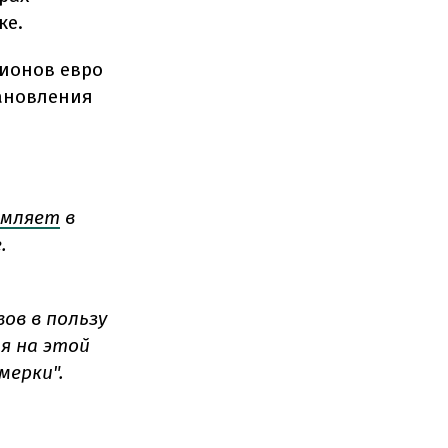
ке.
лионов евро
тановления
мляет
в
.
ов в пользу
я на этой
мерки".