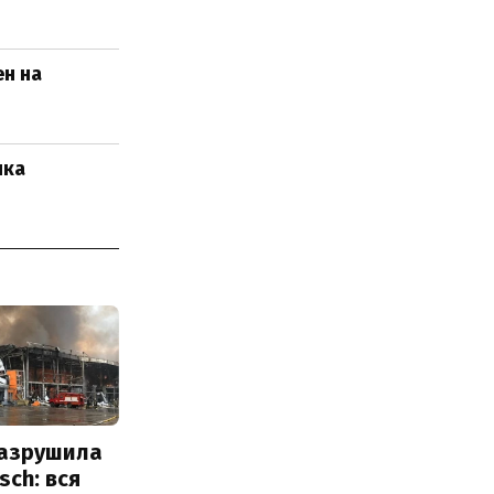
н на
нка
разрушила
sch: вся