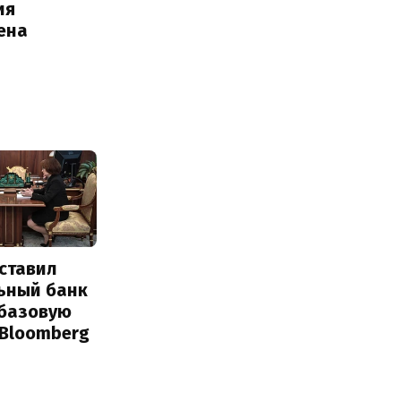
ия
ена
ставил
ьный банк
 базовую
 Bloomberg