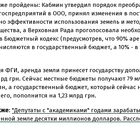
уже пройдены: Кабмин утвердил порядок преоб
госпредприятий в ООО, принял изменения в по
но эффективности использования земель и мет
щества, а Верховная Рада проголосовала необ
в Бюджетный кодекс (предусмотрев, что 90% ар
числяются в государственный бюджет, а 10% - в
ся ФГИ, аренда земли принесет государству доп
лрд грн. Сейчас местные бюджеты получают 79 м
млн, а государственный бюджет, который сейчас 
го, пополнится на 1,23 млрд грн.
кже
:
"Депутаты с "академиками" годами зарабат
енной земле десятки миллионов долларов. Расс