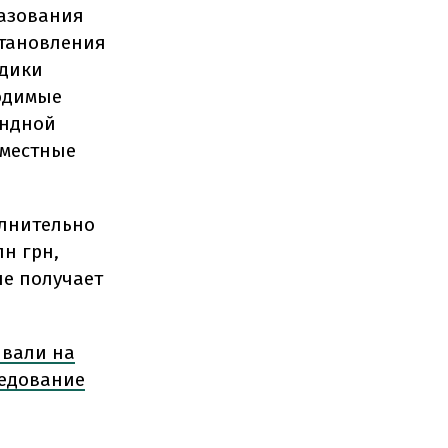
разования
становления
одики
ходимые
ендной
 местные
олнительно
лн грн,
не получает
ывали на
ледование