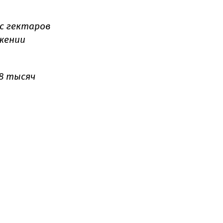
с гектаров
яжении
98 тысяч