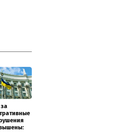
 за
тративные
рушения
овышены: