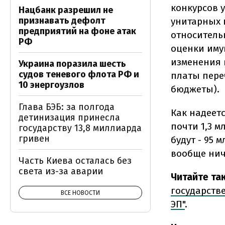
конкурсов 
Нацбанк разрешил не
признавать дефолт
унитарных 
предприятий на фоне атак
относитель
РФ
оценки иму
изменения 
Украина поразила шесть
судов теневого флота РФ и
платы пере
10 энергоузлов
бюджеты).
Глава БЭБ: за полгода
Как надеет
детинизация принесла
почти 1,3 м
государству 13,8 миллиарда
гривен
будут - 95 
вообще ниче
Часть Киева осталась без
света из-за аварии
Читайте та
государств
ВСЕ НОВОСТИ
ЭП"
.