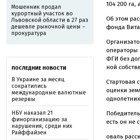
104 200 га
Мошенник продал
курортный участок во
Об этом рас
Львовской области в 27 раз
дешевле рыночной цены –
фонда Вита
прокуратура
Организато
операторы 
ФГИ без до
ной собств
ПОСЛЕДНИЕ НОВОСТИ
В Украине за месяц
Стартовая 
сократились
оценки земл
международные валютные
однолетних
резервы
НБУ наказал 21
Победитель
финорганизацию за
есть он не 
нарушения, среди них
Райффайзен
оваль расс