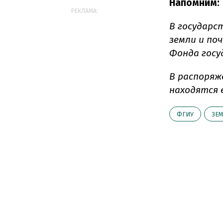
Напомним:
РЕКЛАМА:
В государс
земли и по
Фонда гос
В распоряж
находятся 
ФГИУ
ЗЕ