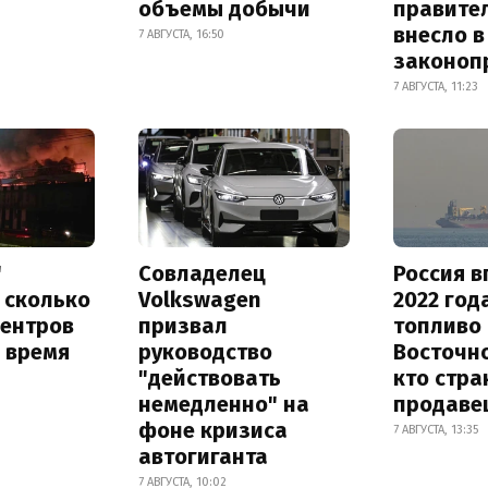
объемы добычи
правите
внесло в
7 АВГУСТА, 16:50
законоп
7 АВГУСТА, 11:23
"
Совладелец
Россия в
 сколько
Volkswagen
2022 год
центров
призвал
топливо 
 время
руководство
Восточно
"действовать
кто стра
немедленно" на
продаве
фоне кризиса
7 АВГУСТА, 13:35
автогиганта
7 АВГУСТА, 10:02