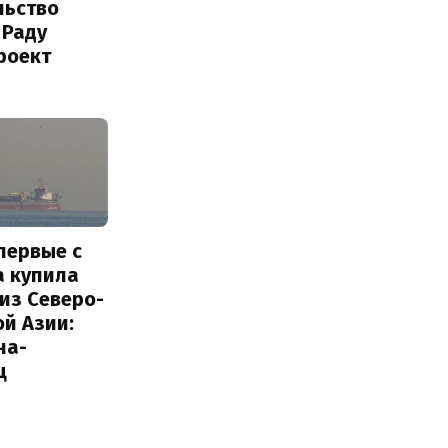
льство
 Раду
роект
первые с
а купила
из Северо-
й Азии:
на-
ц