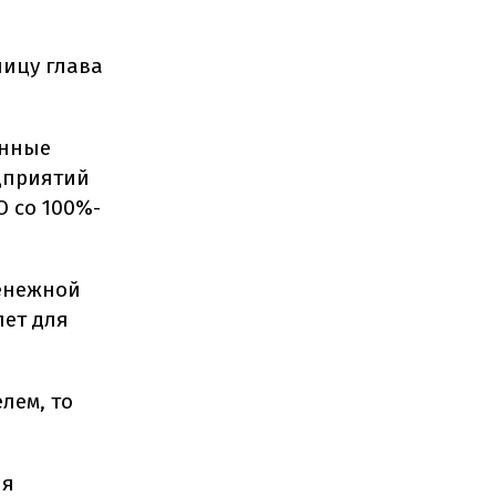
ницу глава
енные
едприятий
О со 100%-
денежной
лет для
лем, то
ия