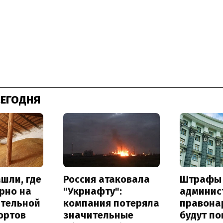
СЕГОДНЯ
шли, где
Россия атаковала
Штрафы
рно на
"Укрнафту":
админис
ительной
компания потеряла
правона
ортов
значительные
будут п