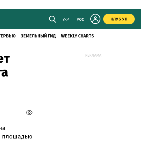
КЛУБ УП
УКР
РОС
ТЕРВЬЮ
ЗЕМЕЛЬНЫЙ ГИД
WEEKLY CHARTS
ет
РЕКЛАМА:
га
на
й площадью