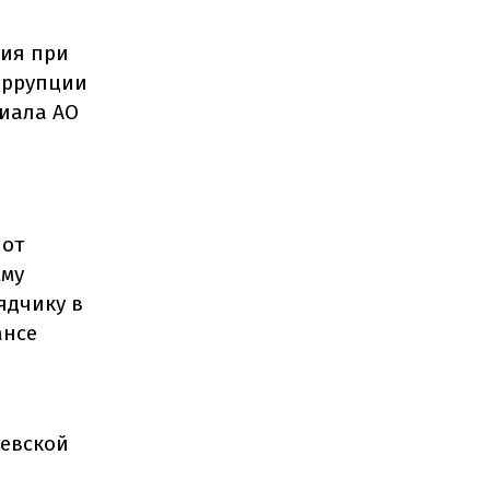
ция при
оррупции
иала АО
 от
мму
ядчику в
ансе
иевской