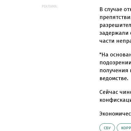
РЕКЛАМА:
В случае о
препятстви
разрешител
задержали 
части непр
"На основа
подозрении
получения 
ведомстве.
Сейчас чино
конфискаци
Экономичес
СБУ
КОР