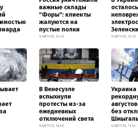
у
важные склады
осталось
ий
"Форы": клиенты
неповре
оимостью
жалуются на
электро
лиарда
пустые полки
Зеленск
8 АВГУСТА, 10:40
8 АВГУСТА, 14:10
рывает
В Венесуэле
Украина
и
вспыхнули
рекордн
вает
протесты из-за
августо
за
ежедневных
без отк
отключений света
Шмыгал
8 АВГУСТА, 18:00
8 АВГУСТА, 11:50