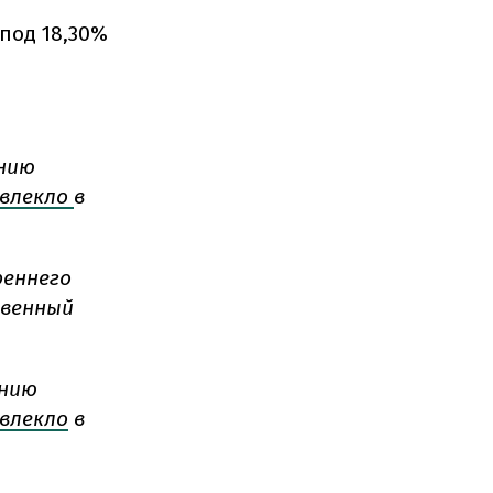
под 18,30%
ению
влекло
в
реннего
твенный
ению
влекло
в