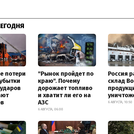
СЕГОДНЯ
е потери
"Рынок пройдет по
Россия 
 убытки
краю". Почему
склад Bo
 ударов
дорожает топливо
продукц
ают
и хватит ли его на
уничтож
ов
АЗС
6 АВГУСТА, 10:50
6 АВГУСТА, 06:00