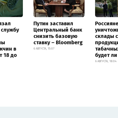
язал
Путин заставил
Россиян
 службу
Центральный банк
уничтож
снизить базовую
склады 
ны
ставку – Bloomberg
продукц
жчин в
табачных
6 АВГУСТА, 15:07
т 18 до
будет л
6 АВГУСТА, 18:04