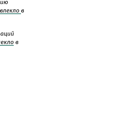
нию
влекло
в
гаций
лекло
в