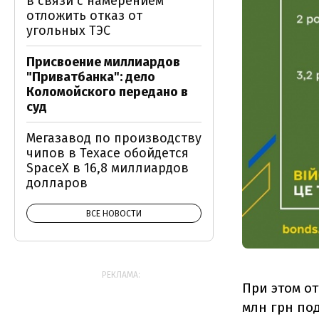
в связи с намерением
отложить отказ от
угольных ТЭС
Присвоение миллиардов
"Приватбанка": дело
Коломойского передано в
суд
Мегазавод по производству
чипов в Техасе обойдется
SpaceX в 16,8 миллиардов
долларов
ВСЕ НОВОСТИ
РЕКЛАМА:
При этом о
млн грн под