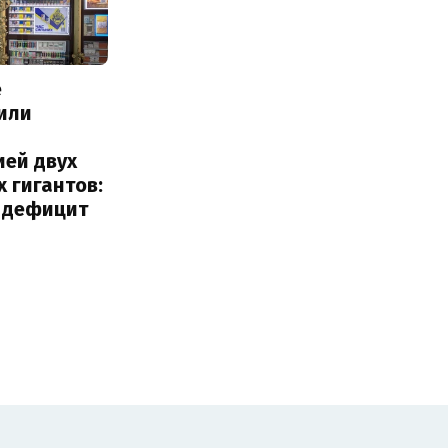
е
или
с
ией двух
 гигантов:
и дефицит