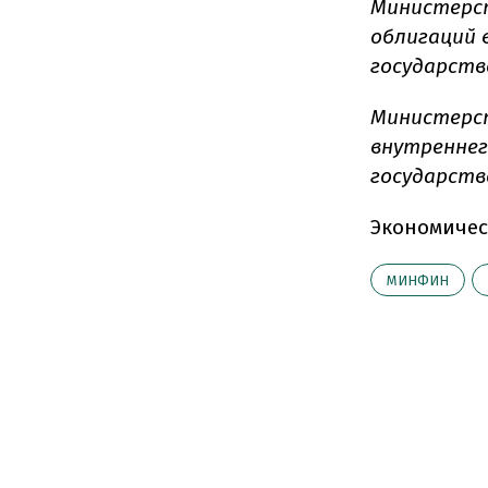
Министерст
облигаций 
государств
Министерст
внутреннег
государств
Экономичес
МИНФИН