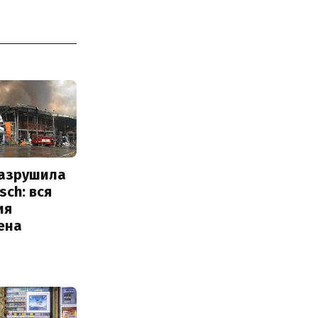
разрушила
sch: вся
ия
ена