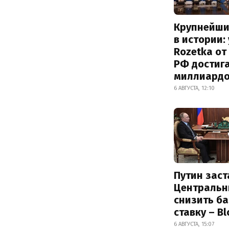
Крупнейши
в истории:
Rozetka от
РФ достиг
миллиард
6 АВГУСТА, 12:10
Путин заст
Центральн
снизить б
ставку – B
6 АВГУСТА, 15:07