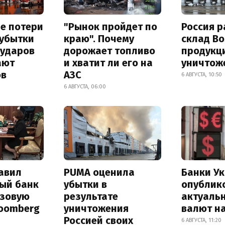
е потери
"Рынок пройдет по
Россия 
 убытки
краю". Почему
склад Bo
 ударов
дорожает топливо
продукц
ают
и хватит ли его на
уничтож
ов
АЗС
6 АВГУСТА, 10:50
6 АВГУСТА, 06:00
авил
PUMA оценила
Банки У
ый банк
убытки в
опублик
азовую
результате
актуаль
loomberg
уничтожения
валют на
Россией своих
6 АВГУСТА, 11:20