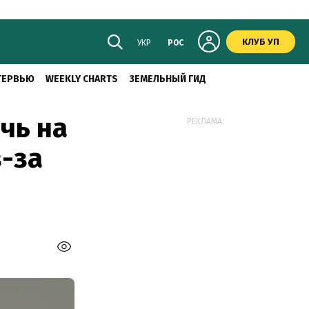
КЛУБ УП
УКР
РОС
ТЕРВЬЮ
WEEKLY CHARTS
ЗЕМЕЛЬНЫЙ ГИД
чь на
РЕКЛАМА:
з-за