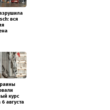
разрушила
sch: вся
ия
ена
краины
овали
ный курс
 6 августа