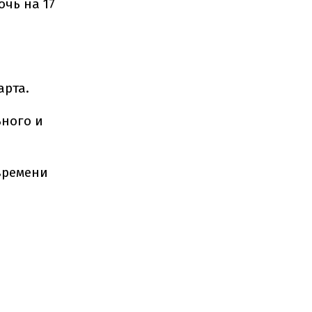
чь на 17
арта.
ьного и
времени