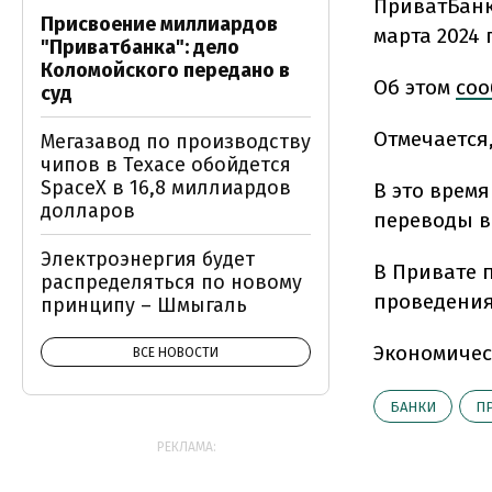
ПриватБанк
Присвоение миллиардов
марта 2024 
"Приватбанка": дело
Коломойского передано в
Об этом
соо
суд
Отмечается,
Мегазавод по производству
чипов в Техасе обойдется
SpaceX в 16,8 миллиардов
В это время
долларов
переводы в
Электроэнергия будет
В Привате 
распределяться по новому
проведения
принципу – Шмыгаль
Экономичес
ВСЕ НОВОСТИ
БАНКИ
П
РЕКЛАМА: