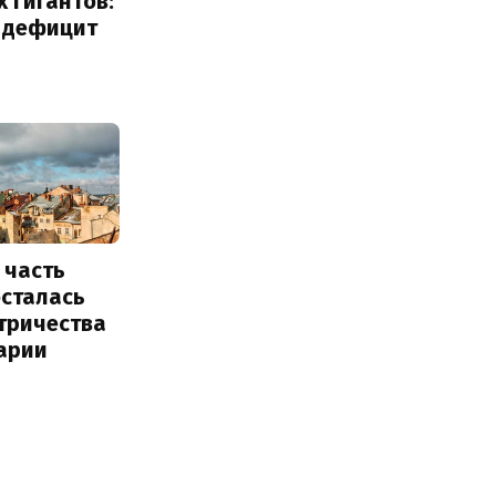
 гигантов:
и дефицит
 часть
осталась
тричества
арии