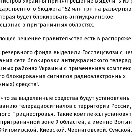
нистров Украины принял решение выделить из 
дарственного бюджета 152 млн грн на разверты
оторая будет блокировать антиукраинское
ещание в приграничных областях.
ующее решение правительства есть в распоряже
з резервного фонда выделили Госспецсвязи с ц
ания сети блокировки антиукраинского телера
чных районах Украины с применением комплекс
о блокирования сигналов радиоэлектронных
ных) средств".
 что за выделенные средства будут установлены
ванию телерадиосигналов с территории России,
ого Приднестровья. Такие комплексы установят 
 приграничной зоне 9 областей, а именно Волын
 Житомирской, Киевской, Черниговской, Сумской,