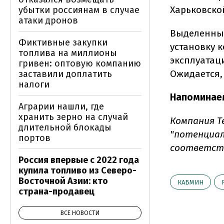
Харьковско
убытки россиянам в случае
атаки дронов
Выделенные
Фиктивные закупки
установку 
топлива на миллионы
эксплуатац
гривен: оптовую компанию
Ожидается, 
заставили доплатить
налоги
Напоминае
Аграрии нашли, где
хранить зерно на случай
Компания T
длительной блокады
"потенциал
портов
соответств
Россия впервые с 2022 года
купила топливо из Северо-
Восточной Азии: кто
КАБМИН
страна-продавец
ВСЕ НОВОСТИ