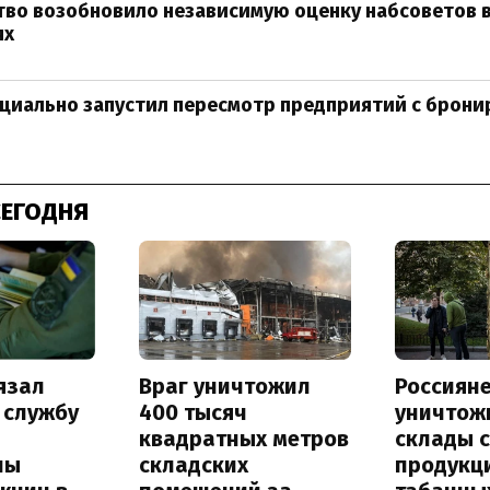
во возобновило независимую оценку набсоветов 
ях
циально запустил пересмотр предприятий с брон
СЕГОДНЯ
язал
Враг уничтожил
Россиян
 службу
400 тысяч
уничтож
квадратных метров
склады 
ны
складских
продукц