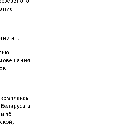
резервного
вание
нии ЭП.
елью
диовещания
ов
 комплексы
 Беларуси и
в 45
ской,