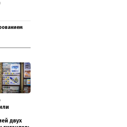
в
ированием
е
или
с
ией двух