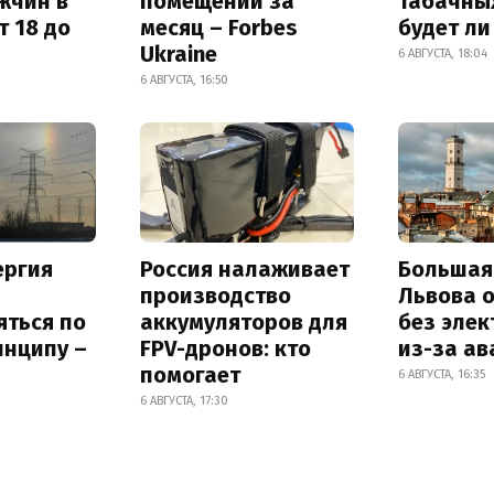
жчин в
помещений за
табачных
т 18 до
месяц – Forbes
будет л
Ukraine
6 АВГУСТА, 18:04
6 АВГУСТА, 16:50
ергия
Россия налаживает
Большая
производство
Львова 
яться по
аккумуляторов для
без элек
инципу –
FPV-дронов: кто
из-за ав
помогает
6 АВГУСТА, 16:35
6 АВГУСТА, 17:30