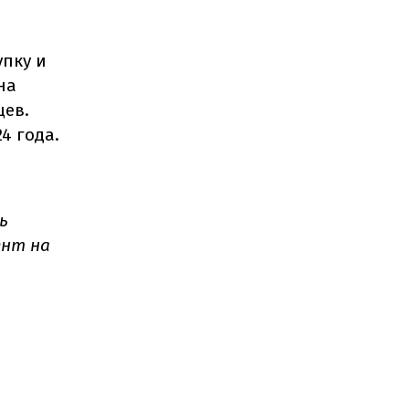
упку и
на
цев.
4 года.
ь
ент на