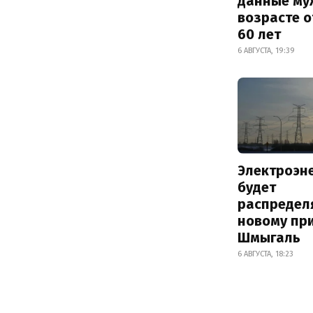
данные му
возрасте о
60 лет
6 АВГУСТА, 19:39
Электроэн
будет
распредел
новому пр
Шмыгаль
6 АВГУСТА, 18:23