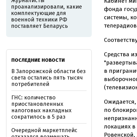
Журналисты
Кабинет ми
проанализировали, какие
фонда госу
комплектующие для
системы, к
военной техники РФ
телерадиов
поставляет Беларусь
Соответств
Средства и
ПОСЛЕДНИЕ НОВОСТИ
"развертыв
в приграни
В Запорожской области без
света остались пять тысяч
выборочног
потребителей
(телевизион
ГНС: количество
Ожидается,
приостановленных
по блокиро
налоговых накладных
сократилось в 5 раз
непризнанн
локациях в
Очередной маркетплейс
Ровенской,
отказался возмещать