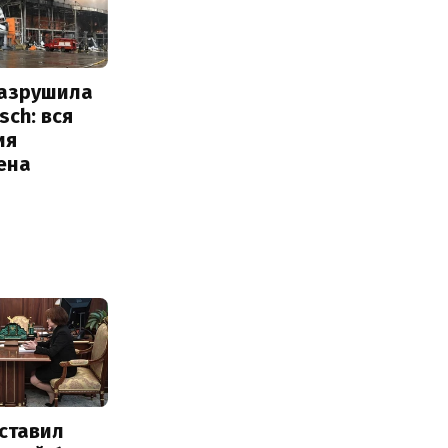
разрушила
sch: вся
ия
ена
ставил