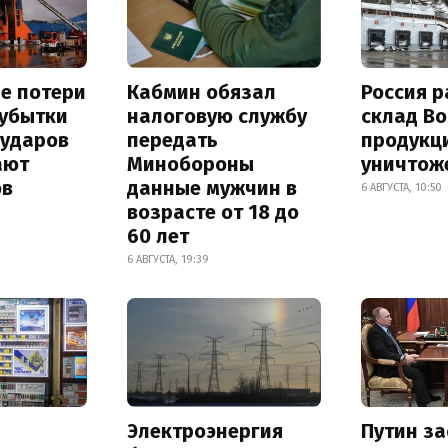
е потери
Кабмин обязал
Россия 
 убытки
налоговую службу
склад Bo
 ударов
передать
продукц
ают
Минобороны
уничтож
ов
данные мужчин в
6 АВГУСТА, 10:50
возрасте от 18 до
60 лет
6 АВГУСТА, 19:39
Электроэнергия
Путин за