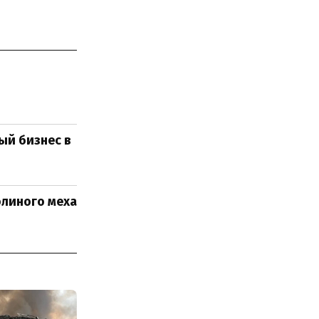
ый бизнес в
олиного меха