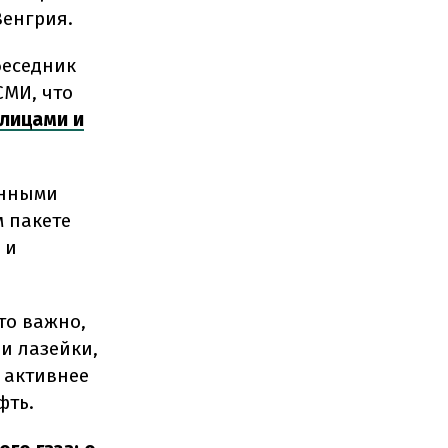
Венгрия.
беседник
СМИ, что
лицами и
анными
м пакете
 и
то важно,
и лазейки,
 активнее
фть.