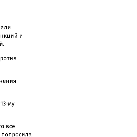
щали
анкций и
й.
против
ичения
13-му
о все
я попросила