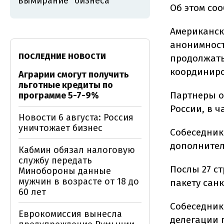
вымирание" бизнеса
Об этом со
Американск
анонимност
ПОСЛЕДНИЕ НОВОСТИ
продолжать
координиро
Аграрии смогут получить
льготные кредиты по
Партнеры о
программе 5-7-9%
России, в 
Новости 6 августа: Россия
уничтожает бизнес
Собеседник
дополнител
Кабмин обязал налоговую
службу передать
Послы 27 ст
Минобороны данные
мужчин в возрасте от 18 до
пакету сан
60 лет
Собеседник
Еврокомиссия вынесла
делегации 