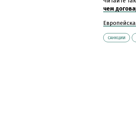
Читайте так
чем догова
Европейска
САНКЦИИ