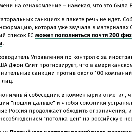
мени на ознакомление – намекая, что это была 
каторальных санкциях в пакете речь не идет. Со
нформацию, которая уже звучала в материалах 
ый список ЕС
может пополниться почти 200 физ
и
.
оводитель Управления по контролю за иностр
ША Джон Смит прогнозирует, что в американско
лнительные санкции против около 100 компаний
 лиц.
нонимный собеседник в комментарии отметил, ч
ции "пошли дальше" и чтобы союзники устранял
рые Россия продолжает обходить ограничения, и
 несоблюдением "потолка цен" на российскую не