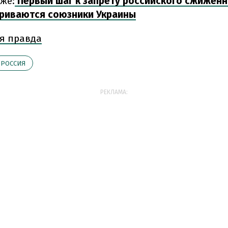
же:
Первый шаг к запрету российского сжиженно
риваются союзники Украины
я правда
РОССИЯ
РЕКЛАМА: