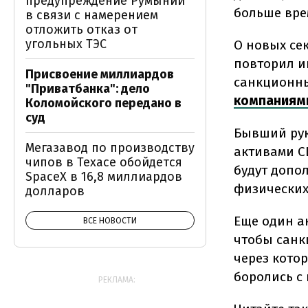
предупреждение Румынии
больше вре
в связи с намерением
отложить отказ от
угольных ТЭС
О новых се
повторил и
Присвоение миллиардов
санкционн
"Приватбанка": дело
компаниям
Коломойского передано в
суд
Бывший рук
Мегазавод по производству
активами С
чипов в Техасе обойдется
будут допо
SpaceX в 16,8 миллиардов
физических
долларов
Еще один а
ВСЕ НОВОСТИ
чтобы санк
через кото
боролись с
РЕКЛАМА: