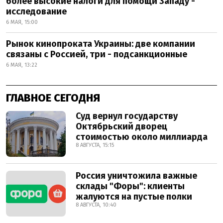
более высокие налоги для помощи Западу -
исследование
6 МАЯ, 15:00
Рынок кинопроката Украины: две компании
связаны с Россией, три - подсанкционные
6 МАЯ, 13:22
ГЛАВНОЕ СЕГОДНЯ
Суд вернул государству
Октябрьский дворец
стоимостью около миллиарда
8 АВГУСТА, 15:15
Россия уничтожила важные
склады "Форы": клиенты
жалуются на пустые полки
8 АВГУСТА, 10:40